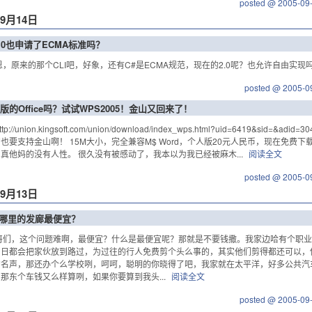
posted @ 2005-09
年9月14日
2.0也申请了ECMA标准吗？
恩，原来的那个CLI吧，好象，还有C#是ECMA规范，现在的2.0呢？也允许自由实现吗？
posted @ 2005-0
版的Office吗？试试WPS2005！金山又回来了！
tp://union.kingsoft.com/union/download/index_wps.html?uid=6419&sid
也要支持金山啊！ 15M大小，完全兼容M$ Word，个人版20元人民币，现在免费
真他妈的没有人性。 很久没有被感动了，我本以为我已经被麻木...
阅读全文
posted @ 2005-0
年9月13日
武汉哪里的发廊最便宜？
哥们，这个问题难啊，最便宜？什么是最便宜呢？那就是不要钱撒。我家边哈有个职
，日都会把家伙放到路过，为过往的行人免费剪个头么事的，其实他们剪得都还可以，
的名声，那还办个么学校咧，呵呵，聪明的你晓得了吧，我家就在太平洋，好多公共汽
那东个车钱又么样算咧，如果你要算到我头...
阅读全文
posted @ 2005-09