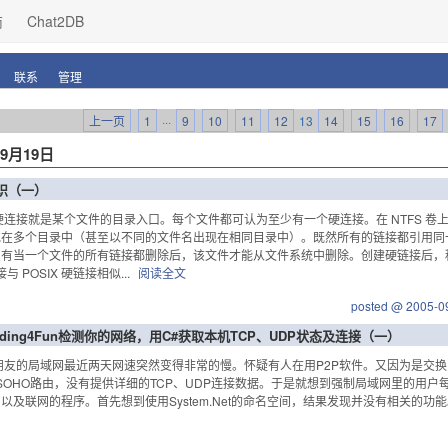
商
Chat2DB
联系
管理
上一页
1
···
9
10
11
12
13
14
15
16
17
年9月19日
知识（一）
硬连接就是某个文件的目录入口。每个文件都可认为至少有一个硬连接。在 NTFS 
现在多个目录中（甚至以不同的文件名出现在相同目录中）。既然所有的链接都引用同
有当一个文件的所有链接都删除后，该文件才能从文件系统中删除。创建硬链接后，
接与 POSIX 硬链接相似...
阅读全文
posted @ 2005-0
Coding4Fun检测你的网络，用C#获取本机TCP、UDP状态及连接（一）
朋友的局域网最近两天网速突然变得非常的慢。怀疑有人在用P2P软件。又因为是交换网
SOHO路由，没有提供详细的TCP、UDP连接数据。于是就想到强制局域网里的用户
及联网的程序。首先想到使用System.Net的命名空间，结果发现并没有相关的功能。又查找Sy