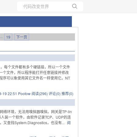
所有博客
当前博客
···
19
下一页
卷上，每个文件都有多个硬链接，所以一个文件
一个文件，所以程序能打开任意链接并修改
程序可以象使用其它文件名一样使用它。NT
9-19 22:51 Pootow
阅读(296)
评论(0)
推荐(0)
络环境，无法用嗅探器嗅探。网关是TP-lin
每人装一个软件，由软件记录TCP、UDP的连
stem.Diagnostics，也没有...
阅