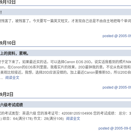
年9月12日
！
 被残害了，被残害了。今天要写一篇英文短文，才发现自己总是不由自主地把每个单
posted @ 2005-0
年9月10日
上的资料，累啊。
终于定下来了。如果最近买的话，可以选择Canon EOS 20D。说实话我看到的照片N
non。在Conon的EOS系列里面，我看实片的效果，20D最钟我的意。不论从色彩
美观比较接近。我想，选择20D应该没错的。加上最近Canon要推新5D，所以20
..
阅读全文
posted @ 2005-0
年9月2日
六级考试成绩
的考试类型：英语六级 您的准考证号：420081205104906 您的考试成绩： 总分：324(
4) 综合：64(满分178) 作文：28(满分106)
阅读全文
posted @ 2005-09-