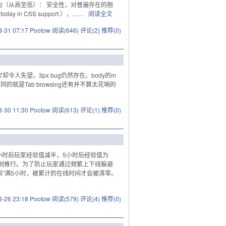
级为（从高至低）： 安全性，对普遍存在的抱
oday in CSS support.），……
阅读全文
8-31 07:17 Pootow
阅读(646)
评论(2)
推荐(0)
E7却令人失望。3px bug仍然存在。body的m
的就是Tab browsing还有并不算太花哨的
8-30 11:30 Pootow
阅读(613)
评论(1)
推荐(0)
小时后玩家经验值减半，5小时后经验值为
强制推行。为了防止玩家通过频繁上下线躲避
间”满5小时，被累计的在线时间才会被清零。
8-26 23:18 Pootow
阅读(579)
评论(4)
推荐(0)