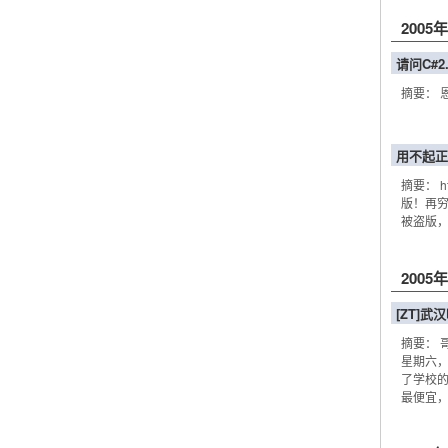
2005
请问C#
摘要： 
用不起正
摘要： ht
版！再穷
被盗版，
2005
[ZT]
摘要： 
星期六
了学校
最便宜，