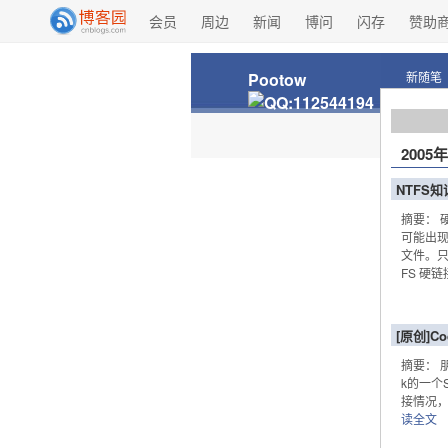
会员
周边
新闻
博问
闪存
赞助
Pootow
新随笔
2005
NTFS
摘要： 
可能出
文件。只
FS 硬链
[原创]
摘要： 
k的一个
接情况，以
读全文