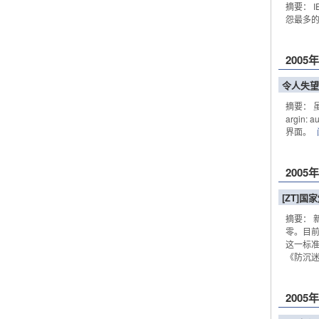
摘要： 
怨最多的问题
2005
令人失望
摘要： 虽
argi
界面。
2005
[ZT]
摘要： 
零。目前
这一标准
《防沉迷系
2005