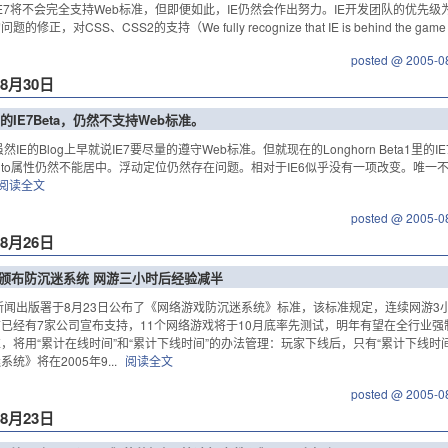
IE7将不会完全支持Web标准，但即便如此，IE仍然会作出努力。IE开发团队的优先
的修正，对CSS、CSS2的支持（We fully recognize that IE is behind the game t
posted @ 2005-0
年8月30日
的IE7Beta，仍然不支持Web标准。
然IE的Blog上早就说IE7要尽量的遵守Web标准。但就现在的Longhorn Beta1里的I
n: auto属性仍然不能居中。浮动定位仍然存在问题。相对于IE6似乎没有一项改变。唯一不同
阅读全文
posted @ 2005-0
年8月26日
国家颁布防沉迷系统 网游三小时后经验减半
新闻出版署于8月23日公布了《网络游戏防沉迷系统》标准，该标准规定，连续网游3
已经有7家公司宣布支持，11个网络游戏将于10月底率先测试，明年有望在全行业
，将用“累计在线时间”和“累计下线时间”的办法管理：玩家下线后，只有“累计下线时
统》将在2005年9...
阅读全文
posted @ 2005-0
年8月23日