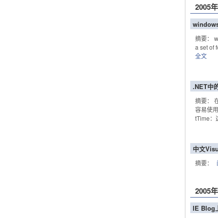
2005
windows
摘要： wi
a set o
全文
.NET
摘要： 在
容易使用
tTime
中文Visu
摘要：
2005
IE B