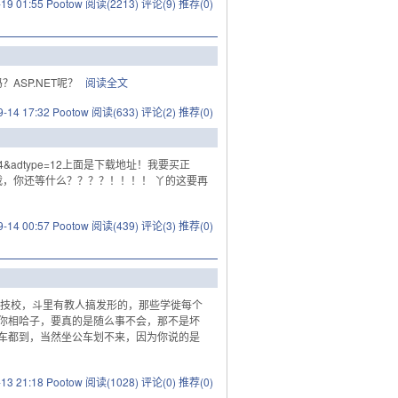
-19 01:55 Pootow
阅读(2213)
评论(9)
推荐(0)
ASP.NET呢？
阅读全文
9-14 17:32 Pootow
阅读(633)
评论(2)
推荐(0)
=&adid=304&adtype=12上面是下载地址！我要买正
下载，你还等什么？？？？！！！！ 丫的这要再
9-14 00:57 Pootow
阅读(439)
评论(3)
推荐(0)
业技校，斗里有教人搞发形的，那些学徙每个
你相哈子，要真的是随么事不会，那不是坏
车都到，当然坐公车划不来，因为你说的是
-13 21:18 Pootow
阅读(1028)
评论(0)
推荐(0)