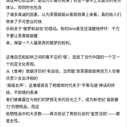
说这种心态混杂，是因为它虽然充满了对这一事件之荒诞性的充分
体认，但同时也包含
了诸多真诚的因素，认为芙蓉姐姐从客观效果上来看，真的给人们
带来了不可思议的快
乐和关于“做梦和自信”的感动。有的fans甚至还清醒地呼吁：千万
不要让芙蓉姐姐醒
来，保留一个人最高贵的做梦的权利。
这堵自恋和起哄之间的看不见的“墙”，造就了当代中国的一个又一
个的亚文化奇观。
从《食神》里龅牙珍的“有自信，当然靓”到芙蓉姐姐再到万人空巷
共赏少女出洋相的
“超级女声”，这堵墙宣告了跨媒体时代关于“平等沟通”神话的终
结，不知情的表演
者们被暴露在与他们的梦想无关的目光之下，成为新世纪“喜剧暴
力”的牺牲品，而这
些牺牲品中的大多数——再次验证了男权社会的“鉴赏法则”——都
是女性。