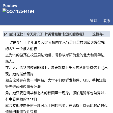
Pootow
管理
联系
[ZT]超汗无比！今天见识了《“芙蓉姐姐”快速扫盲教程》……这都有~
谁是今年上半年清华和北大校园里人气最旺最拉风最火爆最拽
的人？一个被人们称
之为frjj的游荡在校园周边地带、号称以考研为业的北大和清华边
缘人。
在北大、清华的校园BBS上，每天都有上千人焦急地等待这个frjj出
现，她的最新图片
和言论总是在第一时间被广大学子们以群发邮件、QQ、手机短信
等先进武器传向天涯海
角，她只要在清华和北大的校园里一现身，哪怕是骑车匆匆穿过，
有幸看见她的fans们
就会立即冲向任何一部可以上网的电脑，在BBS上以无比激动的心
情详细报道兴许只有