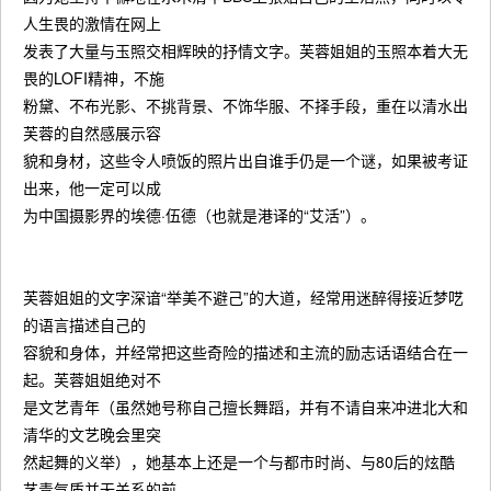
人生畏的激情在网上
发表了大量与玉照交相辉映的抒情文字。芙蓉姐姐的玉照本着大无
畏的LOFI精神，不施
粉黛、不布光影、不挑背景、不饰华服、不择手段，重在以清水出
芙蓉的自然感展示容
貌和身材，这些令人喷饭的照片出自谁手仍是一个谜，如果被考证
出来，他一定可以成
为中国摄影界的埃德·伍德（也就是港译的“艾活”）。
芙蓉姐姐的文字深谙“举美不避己”的大道，经常用迷醉得接近梦呓
的语言描述自己的
容貌和身体，并经常把这些奇险的描述和主流的励志话语结合在一
起。芙蓉姐姐绝对不
是文艺青年（虽然她号称自己擅长舞蹈，并有不请自来冲进北大和
清华的文艺晚会里突
然起舞的义举），她基本上还是一个与都市时尚、与80后的炫酷
艺青气质并无关系的前