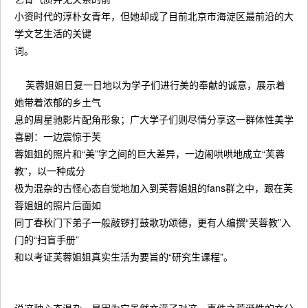
小资时代的淳朴女青年，但她却成了目前北京市海淀区最前沿的大
学文艺生活的关键
词。
芙蓉姐姐日复一日地以为学子们进行美的奉献的诚意，展示着
她带着浓郁的乡土气
息的周星驰影片配角形象；广大学子们则尽情分享这一群体性美学
喜剧：一边震惊于芙
蓉姐姐的照片和“美”字之间的巨大差异，一边闹哄哄地成立“芙蓉
教”，以一种成分
极为混杂的古怪心态自觉地加入到芙蓉姐姐的fans群之中，跟在芙
蓉姐姐的照片后面如
同丁春秋门下弟子一般敲锣打鼓歌功颂德，更有人编撰“芙蓉教”入
门的“扫盲手册”
和以考证芙蓉姐姐真实生活为要旨的“研究生课程”。