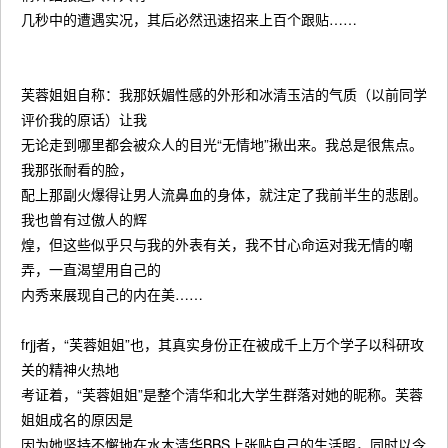
几秒中的遭遇实况，其后必然迅速招来上百个跟贴……
芙蓉姐姐自称：我那妖媚性感的外形和冰清玉洁的气质（以前同学
评价我的原话）让我
无论走到哪里都会被众人的目光“无情地”揪出来。我总是很焦点。
我那张耐看的脸，
配上那副火爆得让男人流鼻血的身体，就注定了我前半生的悲剧。
我也曾有过傲人的辉
煌，但这些似乎只与我的外表有关，我不甘心命运对我无情的嘲
弄，一直渴望用自己的
内秀来展现自己的内在美……
frjj者，“芙蓉姐姐”也，其真实身份正在被成千上万个学子以科研攻
关的精神火热地
考证着，“芙蓉姐姐”是整个清华和北大学生群落对她的昵称。芙蓉
姐姐成名的原因是
因为她坚持不懈地在水木清华BBS上张贴自己的生活照，同时以令