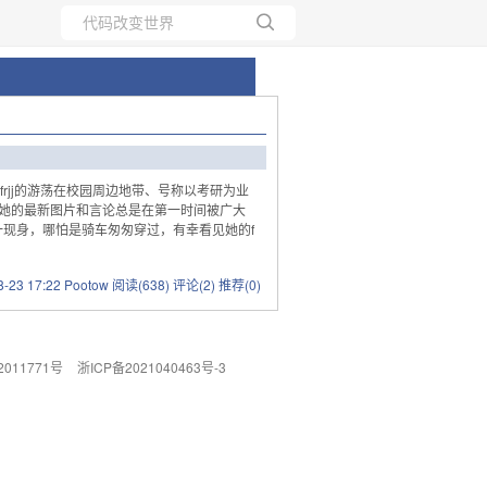
所有博客
当前博客
rjj的游荡在校园周边地带、号称以考研为业
现，她的最新图片和言论总是在第一时间被广大
现身，哪怕是骑车匆匆穿过，有幸看见她的f
8-23 17:22 Pootow
阅读(638)
评论(2)
推荐(0)
011771号
浙ICP备2021040463号-3