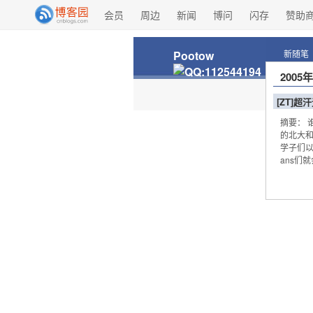
会员
周边
新闻
博问
闪存
赞助
Pootow
新随笔
2005
[ZT]
摘要： 
的北大和
学子们以
ans们就