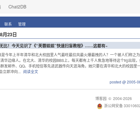
商
Chat2DB
联系
管理
年8月23日
超汗无比！今天见识了《“芙蓉姐姐”快速扫盲教程》……这都有~
谁是今年上半年清华和北大校园里人气最旺最拉风最火爆最拽的人？一个被人们称之为f
清华边缘人。在北大、清华的校园BBS上，每天都有上千人焦急地等待这个frjj出
群发邮件、QQ、手机短信等先进武器传向天涯海角，她只要在清华和北大的校园里一
会立即冲向...
阅读全文
posted @ 2005-0
博客园
© 2004-2026
浙公网安备 33010602