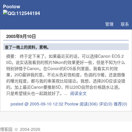
Pootow
管理
联系
2005年9月10日
查了一晚上的资料，累啊。
摘要： 终于定下来了。如果最近买的话，可以选择Canon EOS 2
0D。说实话我看到的照片Nikon的效果更好一些，但是不知为什么
特别钟情于Canon。在Conon的EOS系列里面，我看实片的效
果，20D最钟我的意。不论从色彩饱和度，色调的冷暖，还是图像
的曝光程度，都与我的审美观比较接近。我想，选择20D应该没错
的。加上最近Canon要推新5D，所以20D自然会价格跳水让道。
只是希望镜头也一起跳就好了。...
阅读全文
posted @ 2005-09-10 12:32 Pootow
阅读(306)
评论(0)
推荐(0)
博客园
© 2004-2026