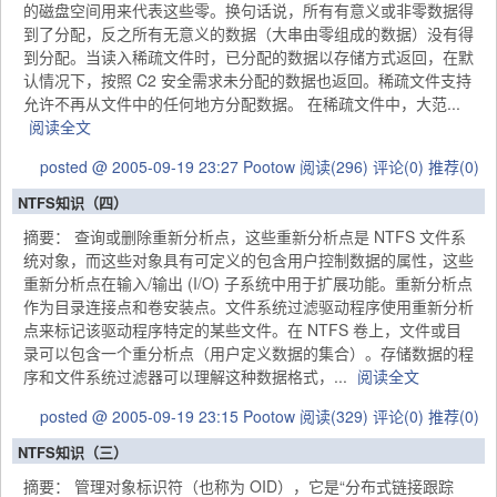
的磁盘空间用来代表这些零。换句话说，所有有意义或非零数据得
到了分配，反之所有无意义的数据（大串由零组成的数据）没有得
到分配。当读入稀疏文件时，已分配的数据以存储方式返回，在默
认情况下，按照 C2 安全需求未分配的数据也返回。稀疏文件支持
允许不再从文件中的任何地方分配数据。 在稀疏文件中，大范...
阅读全文
posted @ 2005-09-19 23:27 Pootow
阅读(296)
评论(0)
推荐(0)
NTFS知识（四）
摘要： 查询或删除重新分析点，这些重新分析点是 NTFS 文件系
统对象，而这些对象具有可定义的包含用户控制数据的属性，这些
重新分析点在输入/输出 (I/O) 子系统中用于扩展功能。重新分析点
作为目录连接点和卷安装点。文件系统过滤驱动程序使用重新分析
点来标记该驱动程序特定的某些文件。在 NTFS 卷上，文件或目
录可以包含一个重分析点（用户定义数据的集合）。存储数据的程
序和文件系统过滤器可以理解这种数据格式，...
阅读全文
posted @ 2005-09-19 23:15 Pootow
阅读(329)
评论(0)
推荐(0)
NTFS知识（三）
摘要： 管理对象标识符（也称为 OID），它是“分布式链接跟踪