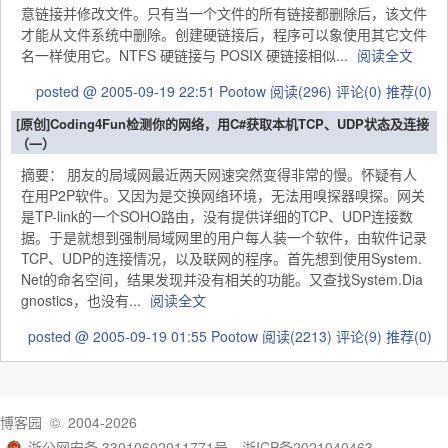
意链接并修改文件。只有当一个文件的所有链接都删除后，该文件
才能从文件系统中删除。创建硬链接后，程序可以象使用其它文件
名一样使用它。NTFS 硬链接与 POSIX 硬链接相似...
阅读全文
posted @ 2005-09-19 22:51 Pootow
阅读(296)
评论(0)
推荐(0)
[原创]Coding4Fun检测你的网络，用C#获取本机TCP、UDP状态及连接
（一）
摘要： 朋友的局域网最近两天网速突然变得非常的慢。怀疑有人
在用P2P软件。又因为是交换网络环境，无法用嗅探器嗅探。网关
是TP-link的一个SOHO路由，没有提供详细的TCP、UDP连接数
据。于是就想到强制局域网里的用户每人装一个软件，由软件记录
TCP、UDP的连接情况，以及联网的程序。首先想到使用System.
Net的命名空间，结果发现并没有相关的功能。又查找System.Dia
gnostics，也没有...
阅读全文
posted @ 2005-09-19 01:55 Pootow
阅读(2213)
评论(9)
推荐(0)
博客园
© 2004-2026
浙公网安备 33010602011771号
浙ICP备2021040463