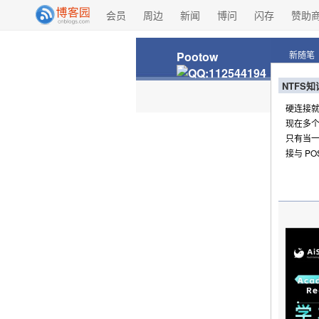
会员
周边
新闻
博问
闪存
赞助
Pootow
新随笔
NTFS
硬连接就
现在多
只有当一
接与 PO