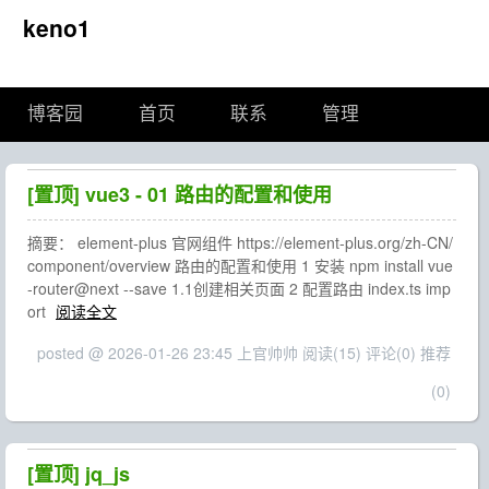
keno1
博客园
首页
联系
管理
[置顶]
vue3 - 01 路由的配置和使用
摘要： element-plus 官网组件 https://element-plus.org/zh-CN/
component/overview 路由的配置和使用 1 安装 npm install vue
-router@next --save 1.1创建相关页面 2 配置路由 index.ts imp
ort
阅读全文
posted @ 2026-01-26 23:45 上官帅帅
阅读(15)
评论(0)
推荐
(0)
[置顶]
jq_js