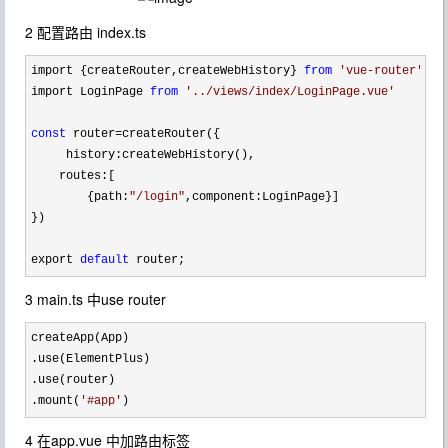
2 配置路由 index.ts
import {createRouter,createWebHistory} 
from
'
vue-router
'
import LoginPage 
from
'
../views/index/LoginPage.vue
'
const
 router=
createRouter({

     history:createWebHistory(),

    routes:[

        {path:
"
/login
"
,component:LoginPage}]

})

export 
default
 router;
3 main.ts 中use router
createApp(App)

.use(ElementPlus)

.use(router)

.mount(
'
#app
'
)
4 在app.vue 中加路由标签