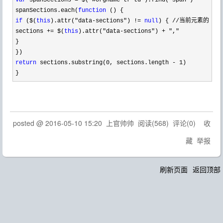
var
 spanSections = $("#orgname tr td").find("span"
)

spanSections.each(
function
if
 ($(
this
).attr("data-sections") != 
null
) { //当前元素的data
sections 
+= $(
this
).attr("data-sections") + ","
}

return
 sections.substring(0, sections.length - 1
)

}
posted @
2016-05-10 15:20
上官帅帅
阅读(
568
) 评论(
0
)
收
藏
举报
刷新页面
返回顶部