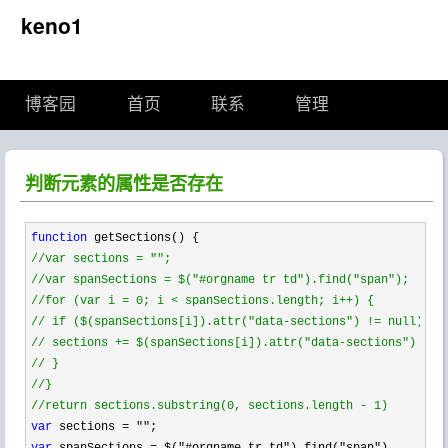
keno1
博客园
首页
联系
管理
判断元素的属性是否存在
function
//
var sections = "";
//
var spanSections = $("#orgname tr td").find("span");
//
for (var i = 0; i < spanSections.length; i++) {
//
 if ($(spanSections[i]).attr("data-sections") != null) {
//
 sections += $(spanSections[i]).attr("data-sections") + "
//
 }
//
}
//
return sections.substring(0, sections.length - 1)
var
 sections = ""