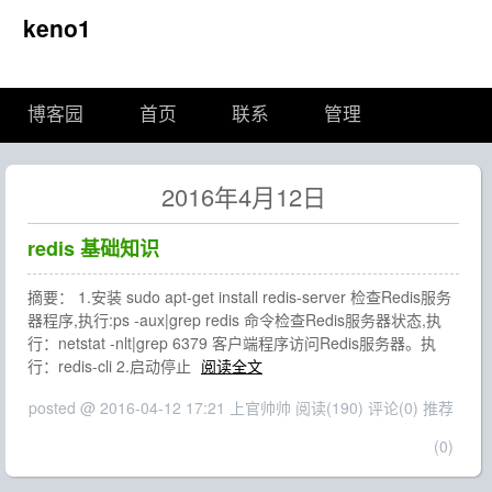
keno1
博客园
首页
联系
管理
2016年4月12日
redis 基础知识
摘要： 1.安装 sudo apt-get install redis-server 检查Redis服务
器程序,执行:ps -aux|grep redis 命令检查Redis服务器状态,执
行：netstat -nlt|grep 6379 客户端程序访问Redis服务器。执
行：redis-cli 2.启动停止
阅读全文
posted @ 2016-04-12 17:21 上官帅帅
阅读(190)
评论(0)
推荐
(0)