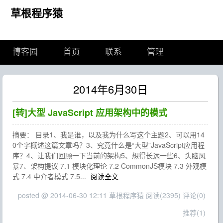
草根程序猿
博客园
首页
联系
管理
2014年6月30日
[转]大型 JavaScript 应用架构中的模式
摘要： 目录1、我是谁，以及我为什么写这个主题2、可以用14
0个字概述这篇文章吗？3、究竟什么是“大型”JavaScript应用程
序？4、让我们回顾一下当前的架构5、想得长远一些6、头脑风
暴7、架构提议 7.1 模块化理论 7.2 CommonJS模块 7.3 外观模
式 7.4 中介者模式 7.5...
阅读全文
posted @ 2014-06-30 12:11 草根程序猿
阅读(2395)
评论(0)
推荐(1)