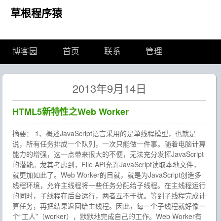
草根程序猿
博客园
首页
联系
管理
2013年9月14日
HTML5新特性之Web Worker
摘要： 1、概述JavaScript语言采用的是单线程模型，也就是
说，所有任务排成一个队列，一次只能做一件事。随着电脑计算
能力的增强，这一点带来很大的不便，无法充分发挥JavaScript
的潜能。龙其考虑到，File API允许JavaScript读取本地文件，
就更加如此了。Web Worker的目就，就是为JavaScript创造多
线程环境，允许主线程将一些任务分配给子线程。在主线程运行
的同时，子线程在后台运行，两者互不干扰。等到子线程完成计
算任务，再把结果返回给主线程。因此，每一个子线程就好像一
个“工人”（worker），默默地完成自己的工作。Web Worker有