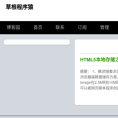
草根程序猿
博客园
首页
联系
订阅
管理
HTML5本地存储之I
摘要： 1、概述随着
浏览器端数据储存方案，都
torage在2.5MB
可以被网页脚本程序创建