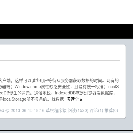
在客户端，这样可以减少用户等待从服务器获取数据的时间。现有的
；Window.name属性缺乏安全性，且没有统一标准；localS
xedDB诞生的背景。通俗地说，IndexedDB就是浏览器端数据库，
alStorage所不具备的。就数据
阅读全文
ted @ 2013-06-15 18:16 草根程序猿
阅读(1520)
评论(1)
推荐(0)