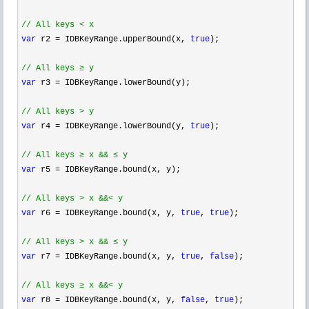
//
 All keys < x 
var
 r2 = IDBKeyRange.upperBound(x, 
true
);

//
 All keys ≥ y  
var
 r3 =
 IDBKeyRange.lowerBound(y);

//
 All keys > y 
var
 r4 = IDBKeyRange.lowerBound(y, 
true
);

//
 All keys ≥ x && ≤ y 
var
 r5 =
 IDBKeyRange.bound(x, y);

//
 All keys > x &&< y    
var
 r6 = IDBKeyRange.bound(x, y, 
true
, 
true
);

//
 All keys > x && ≤ y    
var
 r7 = IDBKeyRange.bound(x, y, 
true
, 
false
);

//
 All keys ≥ x &&< y 
var
 r8 = IDBKeyRange.bound(x, y, 
false
, 
true
);
