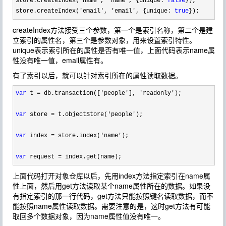
store.createIndex(
'name', 'name', {unique: 
false
});

store.createIndex(
'email', 'email', {unique: 
true
});
createIndex方法接受三个参数，第一个是索引名称，第二个是建
立索引的属性名，第三个是参数对象，用来设置索引特性。
unique表示索引所在的属性是否有唯一值，上面代码表示name属
性没有唯一值，email属性有。
有了索引以后，就可以针对索引所在的属性读取数据。
var
 t = db.transaction(['people'], 'readonly'
);

var
 store = t.objectStore('people'
);

var
 index = store.index('name'
);

var
 request = index.get(name);
上面代码打开对象仓库以后，先用index方法指定索引在name属
性上面，然后用get方法读取某个name属性所在的数据。如果没
有指定索引的那一行代码，get方法只能按照键名读取数据，而不
能按照name属性读取数据。需要注意的是，这时get方法有可能
取回多个数据对象，因为name属性值没有唯一。