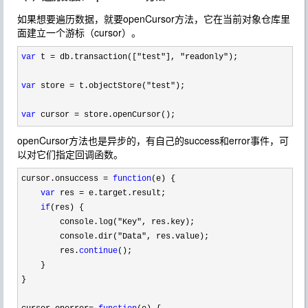
如果想要遍历数据，就要openCursor方法，它在当前对象仓库里
面建立一个游标（cursor）。
var
 t = db.transaction(["test"], "readonly"
);

var
 store = t.objectStore("test"
);

var
 cursor = store.openCursor();
openCursor方法也是异步的，有自己的success和error事件，可
以对它们指定回调函数。
cursor.onsuccess = 
function
(e) {

var
 res =
 e.target.result;

if
(res) {

        console.log(
"Key"
, res.key);

        console.dir(
"Data"
, res.value);

        res.
continue
();

    }

}
