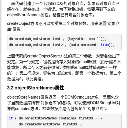
上面代码创建了一个名为firstOS的对象仓库，如果该对象仓库已
经存在，就会抛出一个错误。为了避免出错，需要用到下文的
objectStoreNames属性，检查已有哪些对象仓库。
createObject方法还可以接受第二个对象参数，用来设置“对象仓
库”属性。
db.createObjectStore('test', {keyPath: 'email'
});

db.createObjectStore(
'test2', {autoIncrement: 
true
});
上面代码的createObjectStore方法的第二个参数，对键名做出了
规定。第一行规定，键名是所存入对象的email属性（由于键名不
能重复，所以存入之前必须保证数据的email属性值都是不一样
的）；第二行规定，键名为自动递增，即第一个数据为1，第二个
数据为2，以此类推。
3.2 objectStoreNames属性
objectStoreNames属性返回一个DOMStringList对象，里面包含
了当前数据库所有“对象仓库”的名称。可以使用DOMStringList对
象的contains方法，检查数据库是否包含某个“对象仓库”。
if
 (!db.objectStoreNames.contains('firstOS'
)) {

     db.createObjectStore(
'firstOS'
);
