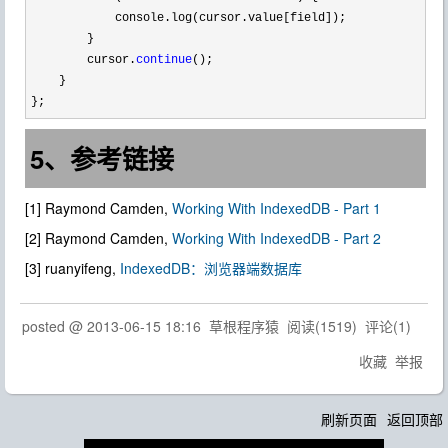
            console.log(cursor.value[field]);

        }

        cursor.
continue
();

    }

};
5、参考链接
[1] Raymond Camden,
Working With IndexedDB - Part 1
[2] Raymond Camden,
Working With IndexedDB - Part 2
[3] ruanyifeng,
IndexedDB：浏览器端数据库
posted @
2013-06-15 18:16
草根程序猿
阅读(
1519
) 评论(
1
)
收藏
举报
刷新页面
返回顶部