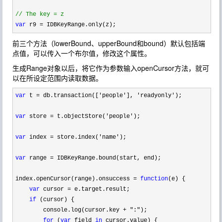
//
 The key = z 
var
 r9 = IDBKeyRange.only(z);
前三个方法（lowerBound、upperBound和bound）默认包括端
点值，可以传入一个布尔值，修改这个属性。
生成Range对象以后，将它作为参数输入openCursor方法，就可
以在所设定范围内读取数据。
var
 t = db.transaction(['people'], 'readyonly'
);

var
 store = t.objectStore('people'
);

var
 index = store.index('name'
);

var
 range =
 IDBKeyRange.bound(start, end);

index.openCursor(range).onsuccess 
= 
function
(e) {

var
 cursor =
 e.target.result;

if
 (cursor) {

        console.log(cursor.key 
+ ":"
);

for
 (
var
 field 
in
 cursor.value) {
