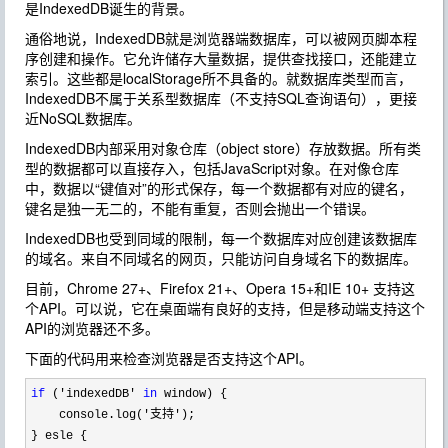
是IndexedDB诞生的背景。
通俗地说，IndexedDB就是浏览器端数据库，可以被网页脚本程
序创建和操作。它允许储存大量数据，提供查找接口，还能建立
索引。这些都是localStorage所不具备的。就数据库类型而言，
IndexedDB不属于关系型数据库（不支持SQL查询语句），更接
近NoSQL数据库。
IndexedDB内部采用对象仓库（object store）存放数据。所有类
型的数据都可以直接存入，包括JavaScript对象。在对像仓库
中，数据以“键值对”的形式保存，每一个数据都有对应的键名，
键名是独一无二的，不能有重复，否则会抛出一个错误。
IndexedDB也受到同域的限制，每一个数据库对应创建该数据库
的域名。来自不同域名的网页，只能访问自身域名下的数据库。
目前，Chrome 27+、Firefox 21+、Opera 15+和IE 10+ 支持这
个API。可以说，它在桌面端有良好的支持，但是移动端支持这个
API的浏览器还不多。
下面的代码用来检查浏览器是否支持这个API。
if
 ('indexedDB' 
in
 window) {

    console.log(
'支持'
);

} esle {
