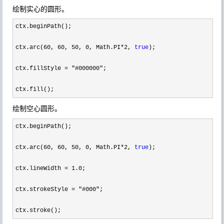
绘制实心的圆形。
ctx.beginPath();

ctx.arc(
60, 60, 50, 0, Math.PI*2, 
true
);

ctx.fillStyle 
= "#000000"
;

ctx.fill();
绘制空心圆形。
ctx.beginPath();

ctx.arc(
60, 60, 50, 0, Math.PI*2, 
true
);

ctx.lineWidth 
= 1.0
;

ctx.strokeStyle 
= "#000"
;

ctx.stroke();