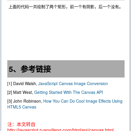
上面的代码一共绘制了两个矩形，前一个有阴影，后一个没有。
5、参考链接
[1] David Walsh,
JavaScript Canvas Image Conversion
[2] Matt West,
Getting Started With The Canvas API
[3] John Robinson,
How You Can Do Cool Image Effects Using
HTML5 Canvas
注：本文转自
http://javascript.ruanyifeng.com/htmlapi/canvas.html