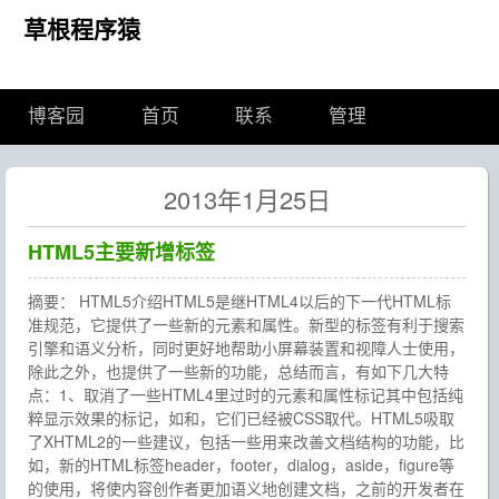
草根程序猿
博客园
首页
联系
管理
2013年1月25日
HTML5主要新增标签
摘要： HTML5介绍HTML5是继HTML4以后的下一代HTML标
准规范，它提供了一些新的元素和属性。新型的标签有利于搜索
引擎和语义分析，同时更好地帮助小屏幕装置和视障人士使用，
除此之外，也提供了一些新的功能，总结而言，有如下几大特
点：1、取消了一些HTML4里过时的元素和属性标记其中包括纯
粹显示效果的标记，如和，它们已经被CSS取代。HTML5吸取
了XHTML2的一些建议，包括一些用来改善文档结构的功能，比
如，新的HTML标签header，footer，dialog，aside，figure等
的使用，将使内容创作者更加语义地创建文档，之前的开发者在