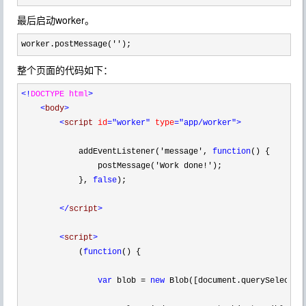
最后启动worker。
worker.postMessage('');
整个页面的代码如下：
<!
DOCTYPE html
>
<
body
>
<
script 
id
="worker"
 type
="app/worker"
>
            addEventListener(
'
message
'
, 
function
() {

                postMessage(
'
Work done!
'
);

            }, 
false
);

</
script
>
<
script
>
            (
function
() {

var
 blob 
=
new
 Blob([document.querySelector