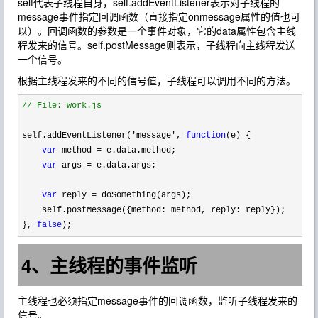
self代表子线程自身，self.addEventListener表示对子线程的
message事件指定回调函数（直接指定onmessage属性的值也可
以）。回调函数的参数是一个事件对象，它的data属性包含主线
程发来的信号。self.postMessage则表示，子线程向主线程发送
一个信号。
根据主线程发来的不同的信号值，子线程可以调用不同的方法。
//
 File: work.js
self.addEventListener(
'message', 
function
(e) {

var
 method =
 e.data.method;

var
 args =
 e.data.args;
var
 reply =
 doSomething(args);

    self.postMessage({method: method, reply: reply});

}, 
false
);
4、主线程的事件监听
主线程也必须指定message事件的回调函数，监听子线程发来的
信号。