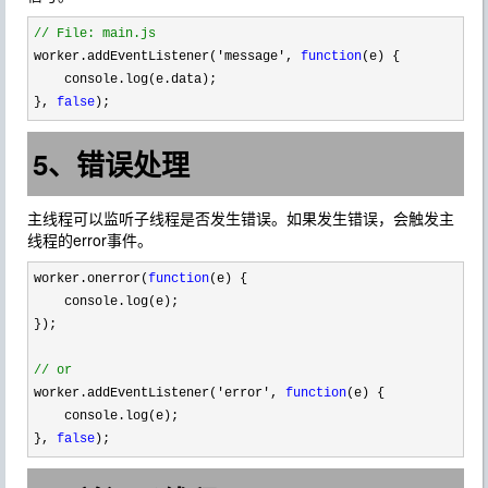
//
 File: main.js
worker.addEventListener('message', 
function
(e) {

    console.log(e.data);

}, 
false
);
5、错误处理
主线程可以监听子线程是否发生错误。如果发生错误，会触发主
线程的error事件。
worker.onerror(
function
(e) {

    console.log(e);

});

//
 or
worker.addEventListener('error', 
function
(e) {

    console.log(e);

}, 
false
);