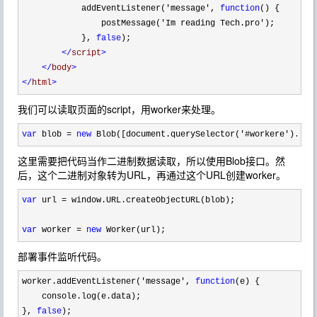
            addEventListener(
'
message
'
, 
function
() {

                postMessage(
'
Im reading Tech.pro
'
);

            }, 
false
);

</
script
>
</
body
>
</
html
>
我们可以读取页面的script，用worker来处理。
var
 blob = 
new
 Blob([document.querySelector('#workere').tex
这里需要把代码当作二进制数据读取，所以使用Blob接口。然
后，这个二进制对象转为URL，再通过这个URL创建worker。
var
 url =
 window.URL.createObjectURL(blob);

var
 worker = 
new
 Worker(url);
部署事件监听代码。
worker.addEventListener('message', 
function
(e) {

    console.log(e.data);

}, 
false
);