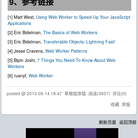
9、参考链接
[1] Matt West,
Using Web Worker to Speed-Up Your JavaScript
Applications
[2] Eric Bidelman,
The Basics of Web Workers
[3] Eric Bidelman,
Transferable Objects: Lightning Fast!
[4] Jesse Cravens,
Web Worker Patterns
[5] Bipin Joshi,
7 Things You Need To Know About Web
Workers
[6] ruanyf,
Web Worker
posted @
2013-09-14 18:47
草根程序猿
阅读(
3837
) 评论(
0
)
收藏
举报
刷新页面
返回顶部