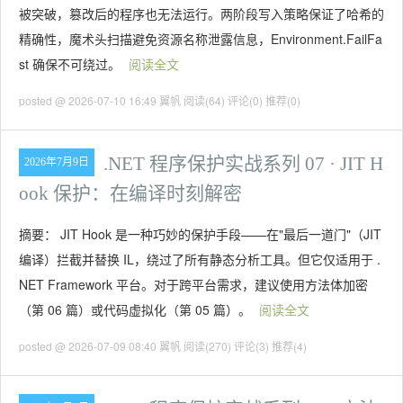
被突破，篡改后的程序也无法运行。两阶段写入策略保证了哈希的
精确性，魔术头扫描避免资源名称泄露信息，Environment.FailFa
st 确保不可绕过。
阅读全文
posted @ 2026-07-10 16:49 翼帆
阅读(64)
评论(0)
推荐(0)
.NET 程序保护实战系列 07 · JIT H
2026年7月9日
ook 保护：在编译时刻解密
摘要： JIT Hook 是一种巧妙的保护手段——在"最后一道门"（JIT
编译）拦截并替换 IL，绕过了所有静态分析工具。但它仅适用于 .
NET Framework 平台。对于跨平台需求，建议使用方法体加密
（第 06 篇）或代码虚拟化（第 05 篇）。
阅读全文
posted @ 2026-07-09 08:40 翼帆
阅读(270)
评论(3)
推荐(4)