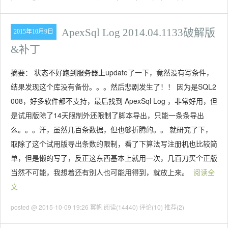
ApexSql Log 2014.04.1133破解版
2015年10月9日
&补丁
摘要： 状态不好跑到服务器上update了一下，竟然没有写条件，
结果发现这个库没有备份。。。然后悲剧发生了！！ 因为是SQL2
008，好多软件都不支持，最后找到 ApexSql Log ，非常好用，但
是试用版除了14天限制外还限制了脚本导出，只能一条条导出
么。。。汗，虽然几百条数据，但也够折腾的。。 就研究了下，
取除了这个试用版导出条数的限制，看了下算法写注册机也比较简
单，但是懒的写了，反正这东西基本上就用一次，几百刀买个正版
当然不可能，我想着还有别人也可能用得到，就放上来。
阅读全
文
posted @ 2015-10-09 19:26 翼帆
阅读(14440)
评论(10)
推荐(2)