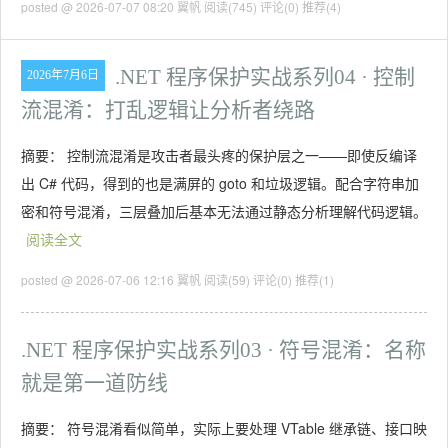
posted @ 2026-07-07 08:20 翼帆
阅读(745)
评论(0)
推荐(4)
.NET 程序保护实战系列04 · 控制
2026年7月6日
流混淆：打乱逻辑让分析者绕路
摘要： 控制流混淆是攻击者最头疼的保护层之一——即使反编译
出 C# 代码，得到的也是满屏的 goto 和垃圾逻辑。配合字符串加
密和符号混淆，三层叠加后基本无法通过静态分析理解代码逻辑。
阅读全文
posted @ 2026-07-06 12:16 翼帆
阅读(59)
评论(0)
推荐(1)
.NET 程序保护实战系列03 · 符号混淆：名称
就是第一道防线
摘要： 符号混淆看似简单，实际上要处理 VTable 继承链、接口映