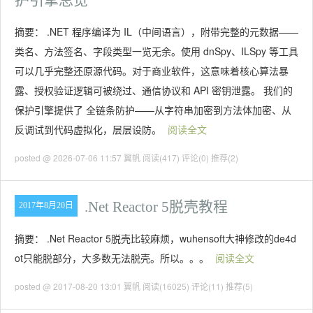
护引擎总览
摘要： .NET 程序编译为 IL（中间语言），附带完整的元数据——
类名、方法签名、字段类型一览无余。使用 dnSpy、ILSpy 等工具
可以几乎完整还原源代码。对于商业软件，这意味着核心算法暴
露、授权验证逻辑可被绕过、通信协议和 API 密钥泄露。 我们的
保护引擎提供了 全链条防护——从字符串加密到方法体加密、从
反调试到代码虚拟化，层层设防。
阅读全文
posted @ 2026-07-06 11:57 翼帆
阅读(417)
评论(0)
推荐(2)
.Net Reactor 5脱壳教程
2017年8月20日
摘要： .Net Reactor 5脱壳比较麻烦，wuhensoft大神修改的de4d
ot只能脱部分，大多数无法脱壳。所以。。。
阅读全文
posted @ 2017-08-20 13:01 翼帆
阅读(16025)
评论(11)
推荐(5)