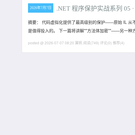
.NET 程序保护实战系列 05 
2026年7月7日
摘要： 代码虚拟化提供了最高级别的保护——原始 IL
是值得投入的。 下一篇将讲解**方法体加密**——另
posted @ 2026-07-07 08:20 翼帆
阅读(749)
评论(0)
推荐(4)