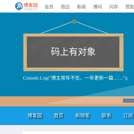
会员
周边
新闻
博问
闪存
赞
码上有对象
Console.Log("博主常年不在，一年更新一篇……");
博客园
首页
新随笔
联系
订阅