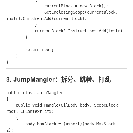
                currentBlock = new Block();

                GetEnclosingScope(currentBlock, 
instr).Children.Add(currentBlock);

            }

            currentBlock?.Instructions.Add(instr);

        }

        return root;

    }

3. JumpMangler：拆分、跳转、打乱
public class JumpMangler

{

    public void Mangle(CilBody body, ScopeBlock 
root, CFContext ctx)

    {

        body.MaxStack = (ushort)(body.MaxStack + 
2);
