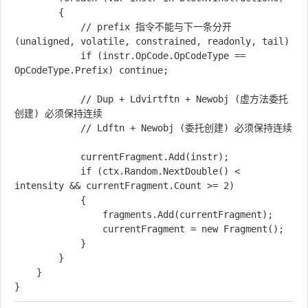
        {

            // prefix 指令不能与下一条分开 
(unaligned, volatile, constrained, readonly, tail)

            if (instr.OpCode.OpCodeType == 
OpCodeType.Prefix) continue;

            // Dup + Ldvirtftn + Newobj (虚方法委托
创建) 必须保持连续

            // Ldftn + Newobj (委托创建) 必须保持连续

            currentFragment.Add(instr);

            if (ctx.Random.NextDouble() < 
intensity && currentFragment.Count >= 2)

            {

                fragments.Add(currentFragment);

                currentFragment = new Fragment();

            }

        }

    }
