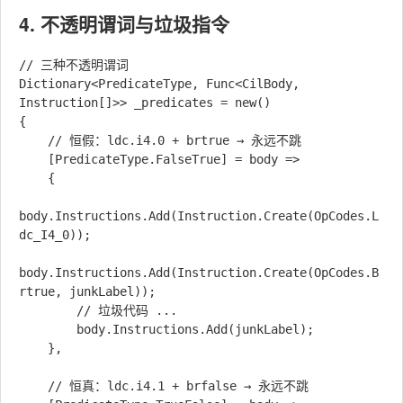
4. 不透明谓词与垃圾指令
// 三种不透明谓词

Dictionary<PredicateType, Func<CilBody, 
Instruction[]>> _predicates = new()

{

    // 恒假：ldc.i4.0 + brtrue → 永远不跳

    [PredicateType.FalseTrue] = body =>

    {

body.Instructions.Add(Instruction.Create(OpCodes.L
dc_I4_0));

body.Instructions.Add(Instruction.Create(OpCodes.B
rtrue, junkLabel));

        // 垃圾代码 ...

        body.Instructions.Add(junkLabel);

    },

    // 恒真：ldc.i4.1 + brfalse → 永远不跳
