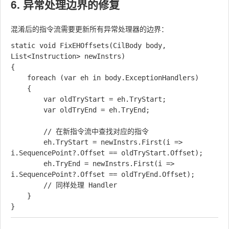
6. 异常处理边界的修复
混淆后的指令流需要更新所有异常处理器的边界：
static void FixEHOffsets(CilBody body, 
List<Instruction> newInstrs)

{

    foreach (var eh in body.ExceptionHandlers)

    {

        var oldTryStart = eh.TryStart;

        var oldTryEnd = eh.TryEnd;

        // 在新指令流中查找对应的指令

        eh.TryStart = newInstrs.First(i => 
i.SequencePoint?.Offset == oldTryStart.Offset);

        eh.TryEnd = newInstrs.First(i => 
i.SequencePoint?.Offset == oldTryEnd.Offset);

        // 同样处理 Handler

    }
