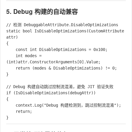
5. Debug 构建的自动兼容
// 检测 DebuggableAttribute.DisableOptimizations

static bool IsDisableOptimizations(CustomAttribute 
attr)

{

    const int DisableOptimizations = 0x100;

    int modes = 
(int)attr.ConstructorArguments[0].Value;

    return (modes & DisableOptimizations) != 0;

}

// Debug 构建自动跳过控制流混淆，避免 JIT 验证失败

if (IsDisableOptimizations(debugAttr))

{

    context.Log("Debug 构建检测到，跳过控制流混淆");

    return;
