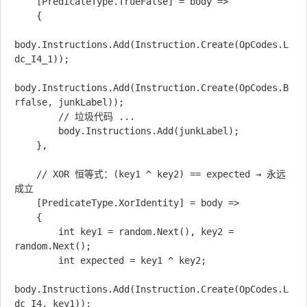
    [PredicateType.TrueFalse] = body =>

    {

body.Instructions.Add(Instruction.Create(OpCodes.L
dc_I4_1));

body.Instructions.Add(Instruction.Create(OpCodes.B
rfalse, junkLabel));

        // 垃圾代码 ...

        body.Instructions.Add(junkLabel);

    },

    // XOR 恒等式：(key1 ^ key2) == expected → 永远
成立

    [PredicateType.XorIdentity] = body =>

    {

        int key1 = random.Next(), key2 = 
random.Next();

        int expected = key1 ^ key2;

body.Instructions.Add(Instruction.Create(OpCodes.L
dc_I4, key1));
