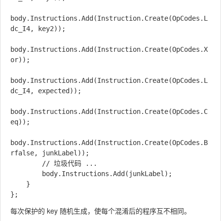
body.Instructions.Add(Instruction.Create(OpCodes.L
dc_I4, key2));

body.Instructions.Add(Instruction.Create(OpCodes.X
or));

body.Instructions.Add(Instruction.Create(OpCodes.L
dc_I4, expected));

body.Instructions.Add(Instruction.Create(OpCodes.C
eq));

body.Instructions.Add(Instruction.Create(OpCodes.B
rfalse, junkLabel));

        // 垃圾代码 ...

        body.Instructions.Add(junkLabel);

    }

每次保护的 key 随机生成，使每个混淆后的程序互不相同。