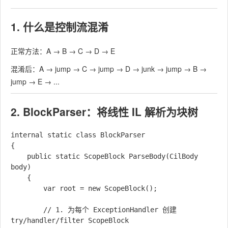
1. 什么是控制流混淆
正常方法：
A → B → C → D → E
混淆后：
A → jump → C → jump → D → junk → jump → B →
jump → E → ...
2. BlockParser：将线性 IL 解析为块树
internal static class BlockParser

{

    public static ScopeBlock ParseBody(CilBody 
body)

    {

        var root = new ScopeBlock();

        // 1. 为每个 ExceptionHandler 创建 
try/handler/filter ScopeBlock
