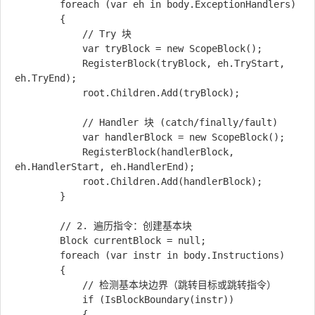
        foreach (var eh in body.ExceptionHandlers)

        {

            // Try 块

            var tryBlock = new ScopeBlock();

            RegisterBlock(tryBlock, eh.TryStart, 
eh.TryEnd);

            root.Children.Add(tryBlock);

            // Handler 块 (catch/finally/fault)

            var handlerBlock = new ScopeBlock();

            RegisterBlock(handlerBlock, 
eh.HandlerStart, eh.HandlerEnd);

            root.Children.Add(handlerBlock);

        }

        // 2. 遍历指令：创建基本块

        Block currentBlock = null;

        foreach (var instr in body.Instructions)

        {

            // 检测基本块边界（跳转目标或跳转指令）

            if (IsBlockBoundary(instr))

            {
