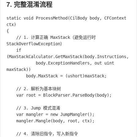
7. 完整混淆流程
static void ProcessMethod(CilBody body, CFContext 
ctx)

{

    // 1. 计算正确 MaxStack（避免运行时 
StackOverflowException）

    if 
(MaxStackCalculator.GetMaxStack(body.Instructions,

            body.ExceptionHandlers, out uint 
maxStack))

        body.MaxStack = (ushort)maxStack;

    // 2. 解析为基本块树

    var root = BlockParser.ParseBody(body);

    // 3. Jump 模式混淆

    var mangler = new JumpMangler();

    mangler.Mangle(body, root, ctx);

    // 4. 清除旧指令，写入新指令
