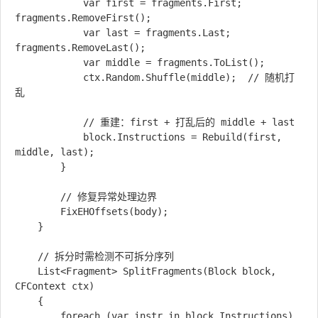
            var first = fragments.First; 
fragments.RemoveFirst();

            var last = fragments.Last;   
fragments.RemoveLast();

            var middle = fragments.ToList();

            ctx.Random.Shuffle(middle);  // 随机打
乱

            // 重建：first + 打乱后的 middle + last

            block.Instructions = Rebuild(first, 
middle, last);

        }

        // 修复异常处理边界

        FixEHOffsets(body);

    }

    // 拆分时需检测不可拆分序列

    List<Fragment> SplitFragments(Block block, 
CFContext ctx)

    {

        foreach (var instr in block.Instructions)
