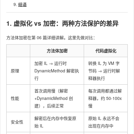
结语
1. 虚拟化 vs 加密：两种方法保护的差异
方法体加密在第 06 篇详细讲解。这里先做对比：
方法体加密
代码虚拟化
加密 IL → 运行时
转换 IL 为 VM 字
原理
DynamicMethod 解密执
节码 → 运行时解
行
释器执行
首次调用慢（解密
每次调用都通过解
性能
+DynamicMethod 创
释器，约 50-100x
建），后续正常
慢
解密后在内存中恢复原
原始 IL 永远不会
安全性
始 IL
出现在内存中