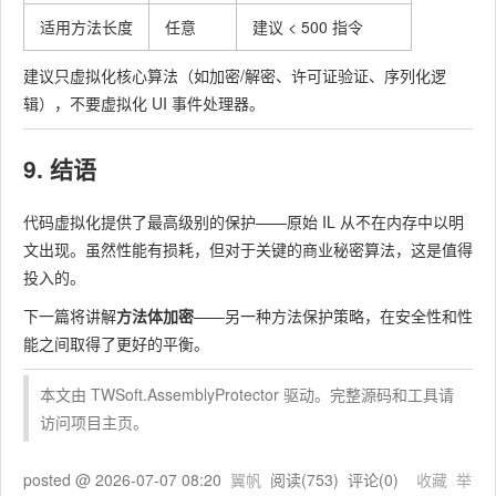
适用方法长度
任意
建议 < 500 指令
建议只虚拟化核心算法（如加密/解密、许可证验证、序列化逻
辑），不要虚拟化 UI 事件处理器。
9. 结语
代码虚拟化提供了最高级别的保护——原始 IL 从不在内存中以明
文出现。虽然性能有损耗，但对于关键的商业秘密算法，这是值得
投入的。
下一篇将讲解
方法体加密
——另一种方法保护策略，在安全性和性
能之间取得了更好的平衡。
本文由 TWSoft.AssemblyProtector 驱动。完整源码和工具请
访问项目主页。
posted @
2026-07-07 08:20
翼帆
阅读(
753
) 评论(
0
)
收藏
举