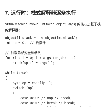
7. 运行时：栈式解释器逐条执行
VirtualMachine.Invoke(uint token, object[] args)
的核心是
基于栈
的解释器
：
object[] stack = new object[maxStack];

int sp = 0;  // 栈指针

// 加载局部变量和参数

for (int i = 0; i < args.Length; i++)

    stack[sp++] = args[i];

while (true)

{

    byte op = code[ip++];

    switch (op)

    {

        case 0x00: /* nop */ break;

        case 0x01: /* break */ break;
