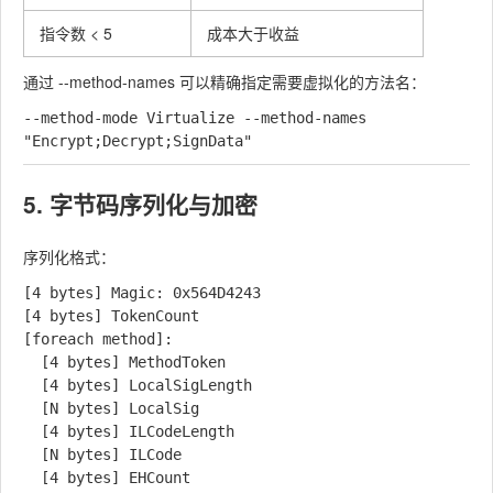
指令数 < 5
成本大于收益
通过
--method-names
可以精确指定需要虚拟化的方法名：
--method-mode Virtualize --method-names 
5. 字节码序列化与加密
序列化格式：
[4 bytes] Magic: 0x564D4243

[4 bytes] TokenCount

[foreach method]:

  [4 bytes] MethodToken

  [4 bytes] LocalSigLength

  [N bytes] LocalSig

  [4 bytes] ILCodeLength

  [N bytes] ILCode

  [4 bytes] EHCount
