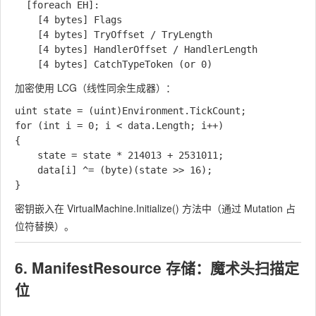
  [foreach EH]:

    [4 bytes] Flags

    [4 bytes] TryOffset / TryLength

    [4 bytes] HandlerOffset / HandlerLength

加密使用 LCG（线性同余生成器）：
uint state = (uint)Environment.TickCount;

for (int i = 0; i < data.Length; i++)

{

    state = state * 214013 + 2531011;

    data[i] ^= (byte)(state >> 16);

密钥嵌入在
VirtualMachine.Initialize()
方法中（通过 Mutation 占
位符替换）。
6. ManifestResource 存储：魔术头扫描定
位