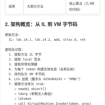
核心算法（几 KB
适用
大部分方法
的代码）
2. 架构概览：从 IL 到 VM 字节码
原始方法:

  IL: ldc.i4.1, ldc.i4.2, add, stloc.0, ret

虚拟化过程:

  1. 提取方法 IL 字节

  2. 提取 local 签名

  3. 提取异常处理器

  4. 为每个 token 构建实体信息（名称反射）

  5. 序列化为 VM 字节码

  6. LCG 加密（魔术头 0x564D4243 = "VMBC"）

  7. 替换方法体为 stub：

     → newobj object[]

     → ldarg (参数压入数组)

     → ldtoken

     → call VirtualMachine.Invoke(token, args)
