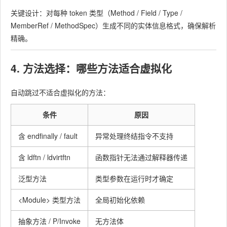
关键设计：对每种 token 类型（Method / Field / Type /
MemberRef / MethodSpec）生成不同的实体信息格式，确保解析
精确。
4. 方法选择：哪些方法适合虚拟化
自动跳过不适合虚拟化的方法：
条件
原因
含
endfinally
/
fault
异常处理终结指令不支持
含
ldftn
/
ldvirtftn
函数指针无法通过解释器传递
泛型方法
类型参数在运行时才确定
<Module>
类型方法
全局初始化依赖
抽象方法 / P/Invoke
无方法体