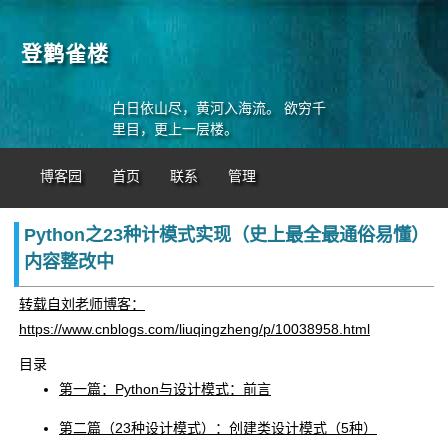
登鹳雀楼
白日依山尽，黄河入海流。 欲穷千
里目，更上一层楼。
博客园
首页
联系
管理
Python之23种计模式实现（史上最全最通俗易懂）
内容整改中
转载自刘老师博客：
https://www.cnblogs.com/liuqingzheng/p/10038958.html
目录
第一篇：Python与设计模式：前言
第二篇（23种设计模式）：创建类设计模式（5种）