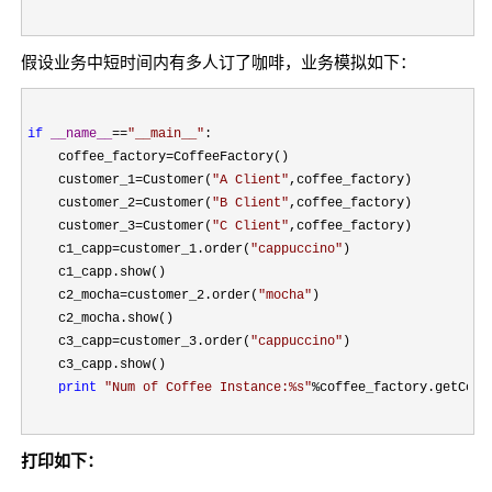
假设业务中短时间内有多人订了咖啡，业务模拟如下：
if
__name__
==
"
__main__
"
:

    coffee_factory
=
CoffeeFactory()

    customer_1
=Customer(
"
A Client
"
,coffee_factory)

    customer_2
=Customer(
"
B Client
"
,coffee_factory)

    customer_3
=Customer(
"
C Client
"
,coffee_factory)

    c1_capp
=customer_1.order(
"
cappuccino
"
)

    c1_capp.show()

    c2_mocha
=customer_2.order(
"
mocha
"
)

    c2_mocha.show()

    c3_capp
=customer_3.order(
"
cappuccino
"
)

    c3_capp.show()

print
"
Num of Coffee Instance:%s
"
%coffee_factory.getCoff
打印如下：