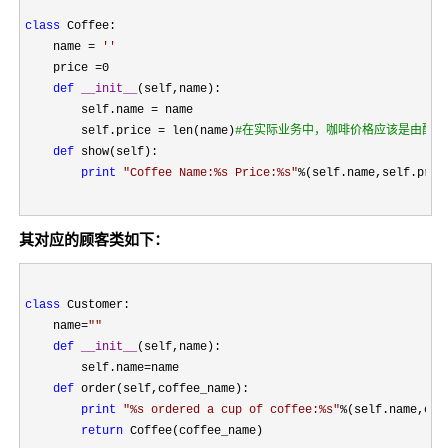
class
 Coffee:

    name 
= 
''
    price 
=
0

def
__init__
(self,name):

        self.name 
=
 name

        self.price 
= len(name)
#
在实际业务中，咖啡价格应该是由配置
def
 show(self):

print
"
Coffee Name:%s Price:%s
"
%(self.name,self.pric
其对应的顾客类如下：
class
 Customer:

    name
=
""
def
__init__
(self,name):

        self.name
=
name

def
 order(self,coffee_name):

print
"
%s ordered a cup of coffee:%s
"
%
(self.name,coff
return
 Coffee(coffee_name)