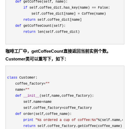
def
 getCoffee(self, name):

if
 self.coffee_dict.has_key(name) ==
 False:

            self.coffee_dict[name] 
=
 Coffee(name)

return
 self.coffee_dict[name]

def
 getCoffeeCount(self):

return
 len(self.coffee_dict)
咖啡工厂中，getCoffeeCount直接返回当前实例个数。
Customer类可以重写下，如下：
class
 Customer:

    coffee_factory
=
""
    name
=
""
def
__init__
(self,name,coffee_factory):

        self.name
=
name

        self.coffee_factory
=
coffee_factory

def
 order(self,coffee_name):

print
"
%s ordered a cup of coffee:%s
"
%
(self.name,coff
return
 self.coffee_factory.getCoffee(coffee_name)