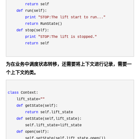
return
 self

def
 run(self):

print
"
STOP:The lift start to run...
"
return
 RunState()

def
 stop(self):

print
"
STOP:The lift is stopped.
"
return
 self
为在业务中调度状态转移，还需要将上下文进行记录，需要一
个上下文的类。
class
 Context:

    lift_state
=
""
def
 getState(self):

return
 self.lift_state

def
 setState(self,lift_state):

        self.lift_state
=
lift_state

def
 open(self):

        self.setState(self.lift_state.open())
