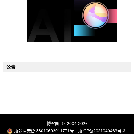
公告
博客园
© 2004-2026
浙公网安备 33010602011771号
浙ICP备2021040463号-3