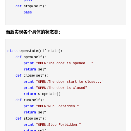
pass
def
 stop(self):

pass
而后实现各个具体的状态类：
class
 OpenState(LiftState):

def
 open(self):

print
"
OPEN:The door is opened...
"
return
 self

def
 close(self):

print
"
OPEN:The door start to close...
"
print
"
OPEN:The door is closed
"
return
 StopState()

def
 run(self):

print
"
OPEN:Run Forbidden.
"
return
 self

def
 stop(self):

print
"
OPEN:Stop Forbidden.
"