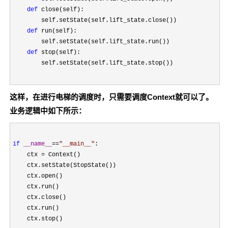
def
 close(self):

        self.setState(self.lift_state.close())

def
 run(self):

        self.setState(self.lift_state.run())

def
 stop(self):

        self.setState(self.lift_state.stop())
这样，在进行电梯的调度时，只需要调度Context就可以了。
业务逻辑中如下所示：
if
__name__
==
"
__main__
"
:

    ctx 
=
 Context()

    ctx.setState(StopState())

    ctx.open()

    ctx.run()

    ctx.close()

    ctx.run()

    ctx.stop()