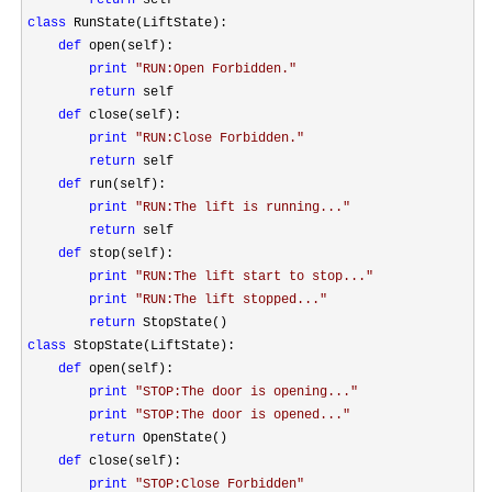
return
class
 RunState(LiftState):

def
 open(self):

print
"
RUN:Open Forbidden.
"
return
 self

def
 close(self):

print
"
RUN:Close Forbidden.
"
return
 self

def
 run(self):

print
"
RUN:The lift is running...
"
return
 self

def
 stop(self):

print
"
RUN:The lift start to stop...
"
print
"
RUN:The lift stopped...
"
return
class
 StopState(LiftState):

def
 open(self):

print
"
STOP:The door is opening...
"
print
"
STOP:The door is opened...
"
return
 OpenState()

def
 close(self):

print
"
STOP:Close Forbidden
"