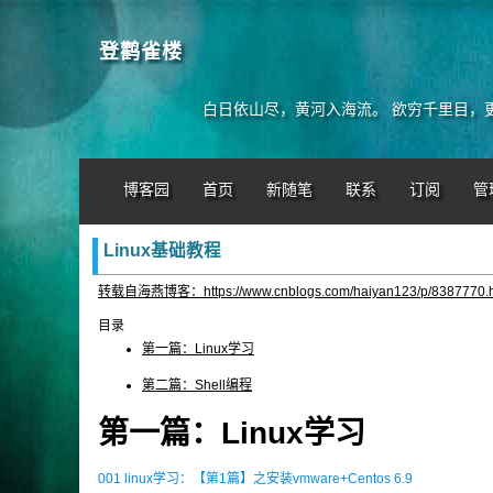
登鹳雀楼
白日依山尽，黄河入海流。 欲穷千里目，
博客园
首页
新随笔
联系
订阅
管
Linux基础教程
转载自海燕博客：https://www.cnblogs.com/haiyan123/p/8387770.h
目录
第一篇：Linux学习
第二篇：Shell编程
第一篇：Linux学习
001 linux学习：【第1篇】之安装vmware+Centos 6.9