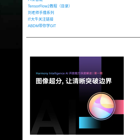
TensorFlow2教程（目录）
刘老师手撸系列
IT大牛关注链接
ABDM带你学GIT