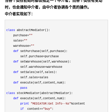
当各个类在初始时都会指定一个中介者，而各个类在有变动
时，也会通知中介者，由中介者协调各个类的操作。
中介者实现如下：
class
 abstractMediator():

    purchase
=
""
    sales
=
""
    warehouse
=
""
def
 setPurchase(self,purchase):

        self.purchase
=
purchase

def
 setWarehouse(self,warehouse):

        self.warehouse
=
warehouse

def
 setSales(self,sales):

        self.sales
=
sales

def
 execute(self,content,num):

pass
class
 stockMediator(abstractMediator):

def
 execute(self,content,num):

print
"
MEDIATOR:Get Info--%s
"
%
content

if
  content==
"
buy
"
:
