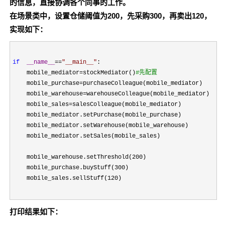
的信息，直接协调各个同事的工作。
在场景类中，设置仓储阈值为200，先采购300，再卖出120，
实现如下：
if
__name__
==
"
__main__
"
:

    mobile_mediator
=stockMediator()
#
先配置
    mobile_purchase=
purchaseColleague(mobile_mediator)

    mobile_warehouse
=
warehouseColleague(mobile_mediator)

    mobile_sales
=
salesColleague(mobile_mediator)

    mobile_mediator.setPurchase(mobile_purchase)

    mobile_mediator.setWarehouse(mobile_warehouse)

    mobile_mediator.setSales(mobile_sales)

    mobile_warehouse.setThreshold(
200
)

    mobile_purchase.buyStuff(
300
)

    mobile_sales.sellStuff(
120)
打印结果如下：