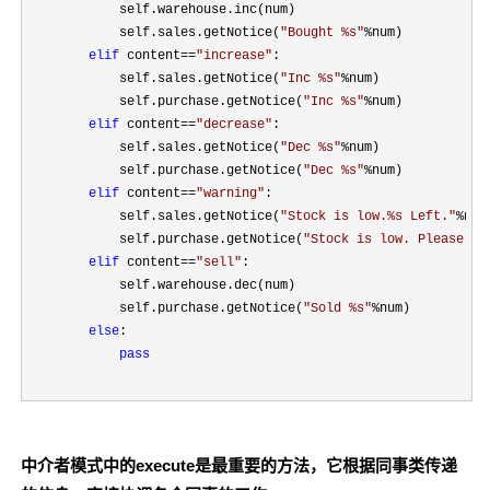
            self.warehouse.inc(num)

            self.sales.getNotice(
"
Bought %s
"
%
num)

elif
 content==
"
increase
"
:

            self.sales.getNotice(
"
Inc %s
"
%
num)

            self.purchase.getNotice(
"
Inc %s
"
%
num)

elif
 content==
"
decrease
"
:

            self.sales.getNotice(
"
Dec %s
"
%
num)

            self.purchase.getNotice(
"
Dec %s
"
%
num)

elif
 content==
"
warning
"
:

            self.sales.getNotice(
"
Stock is low.%s Left.
"
%
num)
            self.purchase.getNotice(
"
Stock is low. Please Bu
elif
 content==
"
sell
"
:

            self.warehouse.dec(num)

            self.purchase.getNotice(
"
Sold %s
"
%
num)

else
:

pass
中介者模式中的execute是最重要的方法，它根据同事类传递