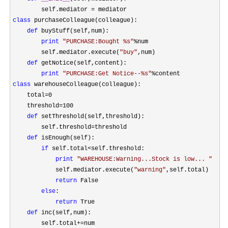
        self.mediator 
=
class
 purchaseColleague(colleague):

def
 buyStuff(self,num):

print
"
PURCHASE:Bought %s
"
%
num

        self.mediator.execute(
"
buy
"
,num)

def
 getNotice(self,content):

print
"
PURCHASE:Get Notice--%s
"
%
class
 warehouseColleague(colleague):

    total
=
0

    threshold
=100

def
 setThreshold(self,threshold):

        self.threshold
=
threshold

def
 isEnough(self):

if
 self.total<
self.threshold:

print
"
WAREHOUSE:Warning...Stock is low... 
"
            self.mediator.execute(
"
warning
"
,self.total)

return
 False

else
:

return
 True

def
 inc(self,num):

        self.total
+=
num
