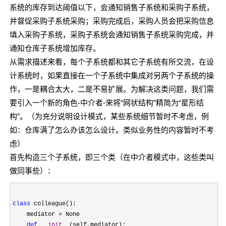
系统的库存到达阈值以下，会通知销售子系统和采购子系统，
并督促采购子系统采购；采购完成后，采购人员会把采购信息
填入采购子系统，采购子系统会通知销售子系统采购完成，并
通知仓库子系统增加库存。
从需求描述来看，每个子系统都和其它子系统有所交流，在设
计系统时，如果直接在一个子系统中集成对另两个子系统的操
作，一是耦合太大，二是不易扩展。为解决这类问题，我们需
要引入一个新的角色-中介者-来将“网状结构”精简为“星形结
构”。（为充分说明设计模式，某些系统细节暂时不考虑，例
如：仓库满了怎么办该怎么设计。类似业务性的内容暂时不考
虑）
首先构造三个子系统，即三个类（在中介者模式中，这些类叫
做同事些）：
class
 colleague():

    mediator 
=
 None

def
__init__
(self,mediator):
