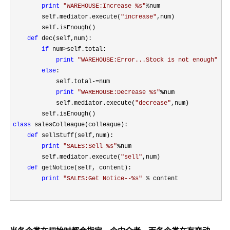
print
"
WAREHOUSE:Increase %s
"
%
num

        self.mediator.execute(
"
increase
"
,num)

        self.isEnough()

def
 dec(self,num):

if
 num>
self.total:

print
"
WAREHOUSE:Error...Stock is not enough
"
else
:

            self.total
-=
num

print
"
WAREHOUSE:Decrease %s
"
%
num

            self.mediator.execute(
"
decrease
"
,num)

class
 salesColleague(colleague):

def
 sellStuff(self,num):

print
"
SALES:Sell %s
"
%
num

        self.mediator.execute(
"
sell
"
,num)

def
 getNotice(self, content):

print
"
SALES:Get Notice--%s
"
 % content