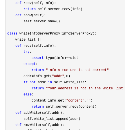
def
 recv(self,info):

return
 self.server.recv(info)

def
 show(self):

        self.server.show()

class
 whiteInfoServerProxy(infoServerProxy):

    white_list
=
[]

def
 recv(self,info):

try
:

assert
 type(info)==
dict

except
:

return
"
info structure is not correct
"
        addr
=info.get(
"
addr
"
,0)

if
not
 addr 
in
 self.white_list:

return
"
Your address is not in the white list.
"
else
:

            content
=info.get(
"
content
"
,
""
)

return
 self.server.recv(content)

def
 addWhite(self,addr):

        self.white_list.append(addr)

def
 rmvWhite(self,addr):
