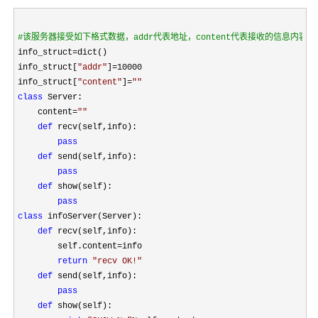
#
该服务器接受如下格式数据，addr代表地址，content代表接收的信息内容
info_struct=
dict()

info_struct[
"
addr
"
]=10000
info_struct[
"
content
"
]=
""
class
 Server:

    content
=
""
def
 recv(self,info):

pass
def
 send(self,info):

pass
def
 show(self):

pass
class
 infoServer(Server):

def
 recv(self,info):

        self.content
=
info

return
"
recv OK!
"
def
 send(self,info):

pass
def
 show(self):
