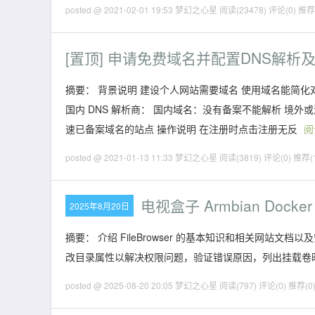
posted @ 2021-02-01 19:53 梦幻之心星
阅读(23478)
评论(0)
推荐(
[置顶]
申请免费域名并配置DNS解析及
摘要： 背景说明 建设个人网站需要域名 使用域名能简化
国内 DNS 解析商： 国内域名：没有备案不能解析 境外
速已备案域名的站点 操作说明 在注册时点击注册无反
阅
posted @ 2021-01-13 11:33 梦幻之心星
阅读(3819)
评论(0)
推荐(
电视盒子 Armbian Docke
2025年8月20日
摘要： 介绍 FileBrowser 的基本知识和相关网
改目录属性以解决权限问题，验证错误原因，列出挂载卷
posted @ 2025-08-20 20:05 梦幻之心星
阅读(797)
评论(0)
推荐(0