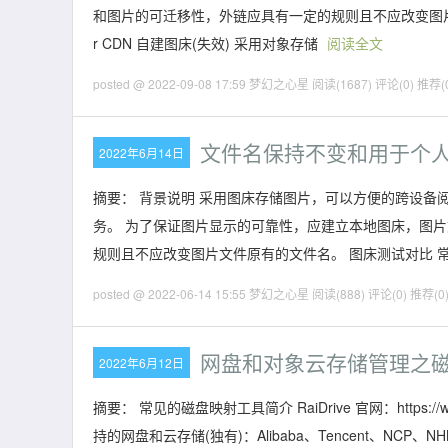
和图片的可迁移性，外链应具有一定的规则且不应改变图片文件原有
r CDN 自建图床(失效) 采用对象存储
阅读全文
posted @ 2022-09-08 17:59 梦幻之心星
阅读(1687)
评论(0)
推荐(
文件名保持不变和用于个
2022年6月14日
摘要： 背景说明 采用图床存储图片，可以方便的跨设备
务。 为了保证图片显示的可靠性，应建立本地图床，图
规则且不应改变图片文件原有的文件名。 图床测试对比 
posted @ 2022-06-14 15:55 梦幻之心星
阅读(888)
评论(0)
推荐(0
网盘和对象云存储管理之
2022年6月12日
摘要： 常见的磁盘映射工具简介 RaiDrive 官网：https://w
持的网盘和云存储(独有)：Alibaba、Tencent、NCP、NHN、