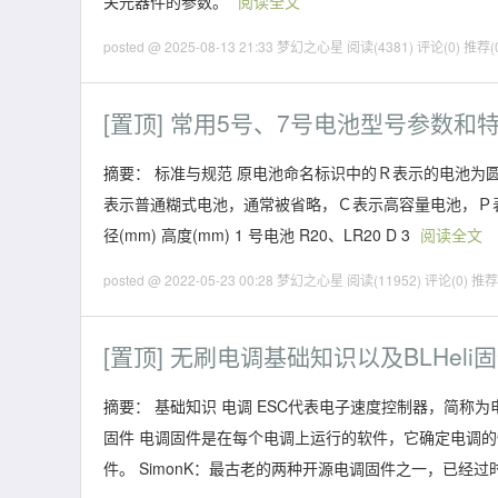
关元器件的参数。
阅读全文
posted @ 2025-08-13 21:33 梦幻之心星
阅读(4381)
评论(0)
推荐(
[置顶]
常用5号、7号电池型号参数和
摘要： 标准与规范 原电池命名标识中的Ｒ表示的电池
表示普通糊式电池，通常被省略，Ｃ表示高容量电池，Ｐ表示
径(mm) 高度(mm) 1 号电池 R20、LR20 D 3
阅读全文
posted @ 2022-05-23 00:28 梦幻之心星
阅读(11952)
评论(0)
推荐(
[置顶]
无刷电调基础知识以及BLHeli
摘要： 基础知识 电调 ESC代表电子速度控制器，简称
固件 电调固件是在每个电调上运行的软件，它确定电调
件。 SimonK：最古老的两种开源电调固件之一，已经