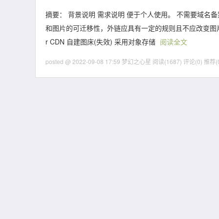
摘要： 背景说明 需求说明 便于个人使用。 不需要域名
和图片的可迁移性，外链应具有一定的规则且不应改变图片文件原有
r CDN 自建图床(失效) 采用对象存储
阅读全文
posted @ 2022-09-08 17:59 梦幻之心星
阅读(1687)
评论(0)
推荐(