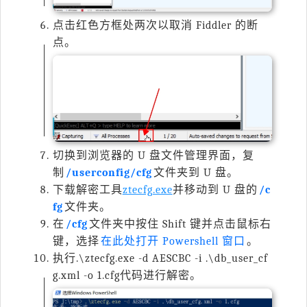
点击红色方框处两次以取消 Fiddler 的断
点。
切换到浏览器的 U 盘文件管理界面，复
制
/userconfig/cfg
文件夹到 U 盘。
下载解密工具
ztecfg.exe
并移动到 U 盘的
/c
fg
文件夹。
在
/cfg
文件夹中按住 Shift 键并点击鼠标右
键，选择
在此处打开 Powershell 窗口
。
执行
.\ztecfg.exe -d AESCBC -i .\db_user_cf
g.xml -o 1.cfg
代码进行解密。