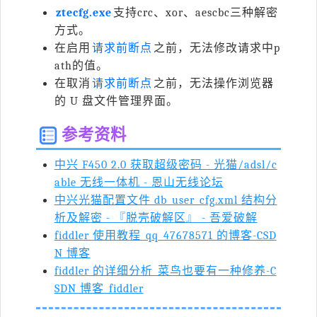
ztecfg.exe
支持
crc
、
xor
、
aescbc
三种解密
方式。
在启用
请求前断点
之前，无法修改请求中
p
ath
的值。
在取消
请求前断点
之前，无法操作浏览器
的 U 盘文件管理界面。
参考资料
中兴 F450 2.0 获取超级密码 - 光猫/adsl/c
able 无线一体机 - 恩山无线论坛
中兴光猫配置文件 db_user_cfg.xml 结构分
析及解密 - 『脱壳破解区』 - 吾爱破解
fiddler 使用教程_qq_47678571 的博客-CSD
N 博客
fiddler 的详细分析_菜鸟也要有一种修养-C
SDN 博客_fiddler