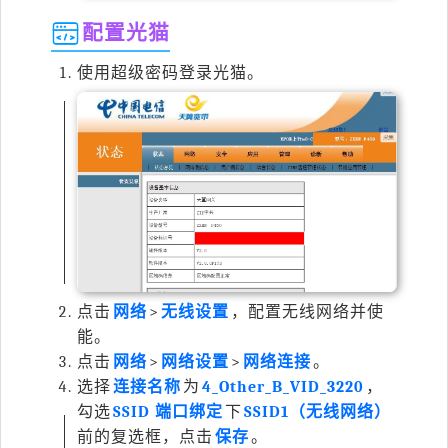
配置光猫
使用超级密码登录光猫。
点击
网络
>
无线设置
，配置无线网络并使
能。
点击
网络
>
网络设置
>
网络连接
。
选择
连接名称
为
4_Other_B_VID_3220
，
勾选
SSID 端口绑定
下
SSID1（无线网络）
前的复选框，点击
保存
。