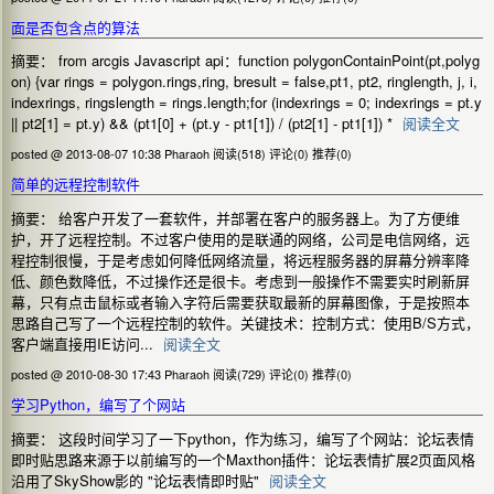
面是否包含点的算法
摘要： from arcgis Javascript api：function polygonContainPoint(pt,polyg
on) {var rings = polygon.rings,ring, bresult = false,pt1, pt2, ringlength, j, i,
indexrings, ringslength = rings.length;for (indexrings = 0; indexrings = pt.y
|| pt2[1] = pt.y) && (pt1[0] + (pt.y - pt1[1]) / (pt2[1] - pt1[1]) *
阅读全文
posted @ 2013-08-07 10:38 Pharaoh
阅读(518)
评论(0)
推荐(0)
简单的远程控制软件
摘要： 给客户开发了一套软件，并部署在客户的服务器上。为了方便维
护，开了远程控制。不过客户使用的是联通的网络，公司是电信网络，远
程控制很慢，于是考虑如何降低网络流量，将远程服务器的屏幕分辨率降
低、颜色数降低，不过操作还是很卡。考虑到一般操作不需要实时刷新屏
幕，只有点击鼠标或者输入字符后需要获取最新的屏幕图像，于是按照本
思路自己写了一个远程控制的软件。关键技术：控制方式：使用B/S方式，
客户端直接用IE访问...
阅读全文
posted @ 2010-08-30 17:43 Pharaoh
阅读(729)
评论(0)
推荐(0)
学习Python，编写了个网站
摘要： 这段时间学习了一下python，作为练习，编写了个网站：论坛表情
即时贴思路来源于以前编写的一个Maxthon插件：论坛表情扩展2页面风格
沿用了SkyShow影的 "论坛表情即时贴"
阅读全文