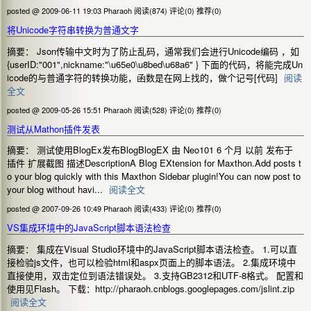
posted @ 2009-06-11 19:03 Pharaoh
阅读(874)
评论(0)
推荐(0)
将Unicode字符串转换为普通文字
摘要： Json传输中文时为了防止乱码，通常我们会进行Unicode编码 ，如
{userID:"001",nickname:"\u65e0\u8bed\u68a6" } 下面的代码，将能完成Un
icode的与普通字符的转换功能，函数是在网上找的，做个记号[代码]
阅读
全文
posted @ 2009-05-26 15:51 Pharaoh
阅读(528)
评论(0)
推荐(0)
测试从Mathon插件发表
摘要： 测试使用BlogEx发布BlogBlogEX 由 Neo101 6 个月 以前 发布于
插件 扩展截图 描述DescriptionA Blog EXtension for Maxthon.Add posts t
o your blog quickly with this Maxthon Sidebar plugin!You can now post to
your blog without havi...
阅读全文
posted @ 2007-09-26 10:49 Pharaoh
阅读(433)
评论(0)
推荐(0)
VS集成环境中的JavaScript脚本语法检查
摘要： 集成在Visual Studio环境中的JavaScript脚本语法检查。 1.可以直
接检验js文件，也可以检验html和aspx页面上的脚本语法。 2.集成环境中
直接使用，双击定位到语法错误处。 3.支持GB2312和UTF-8格式。 配置和
使用见Flash。 下载：http://pharaoh.cnblogs.googlepages.com/jslint.zip
阅读全文