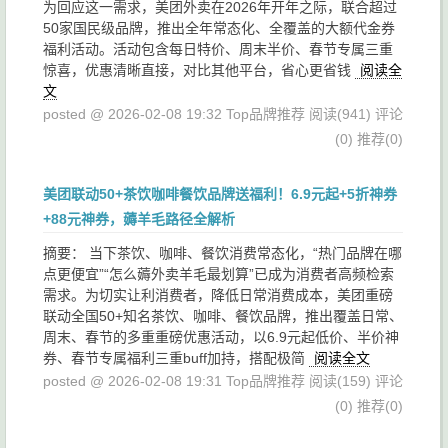
为回应这一需求，美团外卖在2026年开年之际，联合超过
50家国民级品牌，推出全年常态化、全覆盖的大额代金券
福利活动。活动包含每日特价、周末半价、春节专属三重
惊喜，优惠清晰直接，对比其他平台，省心更省钱
阅读全
文
posted @ 2026-02-08 19:32 Top品牌推荐
阅读(941)
评论
(0)
推荐(0)
美团联动50+茶饮咖啡餐饮品牌送福利！6.9元起+5折神券
+88元神券，薅羊毛路径全解析
摘要： 当下茶饮、咖啡、餐饮消费常态化，“热门品牌在哪
点更便宜”“怎么薅外卖羊毛最划算”已成为消费者高频检索
需求。为切实让利消费者，降低日常消费成本，美团重磅
联动全国50+知名茶饮、咖啡、餐饮品牌，推出覆盖日常、
周末、春节的多重重磅优惠活动，以6.9元起低价、半价神
券、春节专属福利三重buff加持，搭配极简
阅读全文
posted @ 2026-02-08 19:31 Top品牌推荐
阅读(159)
评论
(0)
推荐(0)