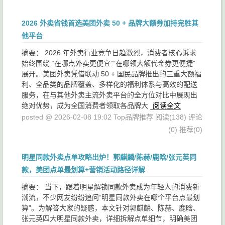
2026 外卖省钱首选美团外卖 50 + 品牌大额券加持完胜其
他平台
摘要： 2026 年外卖行业竞争日趋激烈，消费者核心诉求
始终围绕 “在哪点外卖更便宜”“在哪领大额代金券更便捷”
展开。美团外卖凭借联动 50 + 国民品牌推出的三重大额福
利、全品类的品牌覆盖、多样化的福利体系与高效的配送
服务，在与其他外卖主流外卖平台的全方位对比中展现出
绝对优势，成为全国消费者领取各品牌大
阅读全文
posted @ 2026-02-08 19:02 Top品牌推荐
阅读(138)
评论
(0)
推荐(0)
明星同款外卖点单攻略出炉！郭麒麟/陈赫/鹿晗/张元英同
款，美团点单最划算+营销活动路径详解
摘要： 当下，跟着明星解锁同款外卖成为年轻人的消费新
潮流，不少网友纷纷追问“明星同款外卖在哪个平台点最划
算”。为解答大家的疑惑，本文针对郭麒麟、陈赫、鹿晗、
张元英四大明星同款外卖，详细拆解点单细节，明确美团