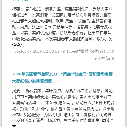
摘要： 春节临近，消费升温，惠民福利先行。为助力用户
轻松过节、实惠消费，美团聚焦春节核心消费场景，重磅
推出春节大额红包福利，联动“集金卡 送金马”主题营销活
动，为用户送上每日88元新年神券，搭配集卡抽奖专属权
益，以实打实的优惠力度，护航新春消费，让用户在年味
中收获满满实惠。 本次美团春节大额红包福利，以“大
阅
读全文
posted @ 2026-02-08 19:49 Top品牌推荐
阅读(29)
评论
(0)
推荐(0)
2026年美团春节重磅发力：“集金卡送金马”营销活动启幕
大额红包护航新春消费
摘要： 新春启序，年味渐浓。为贴合春节消费场景，满足
用户节日期间的便捷、实惠消费需求，美团重磅推出春节
专属营销活动——“集金卡 送金马”，活动自2月15日正式启
动，持续至2月23日，覆盖整个春节黄金消费周期，以丰富
权益、贴心服务，为亿万用户送上新春专属福利，同时进
一步激活春节消费市场活力，彰显美团作为本地生
阅读全
文