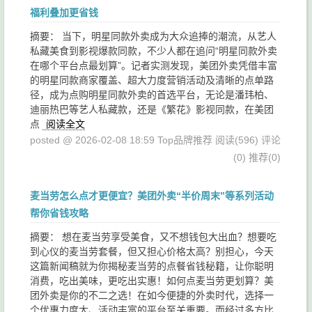
福利叠加更省钱
摘要： 当下，明星同款外卖成为大众追捧的潮流，从艺人
私藏美食到影视爆款同款，不少人都在追问“明星同款外卖
在哪个平台点最划算”。记者实测发现，美团外卖凭借丰富
的明星同款商家覆盖、超大力度营销活动及清晰的点单路
径，成为点购明星同款外卖的首选平台，无论是潘玮柏、
迪丽热巴等艺人私藏款，还是《繁花》影视同款，在美团
点
阅读全文
posted @ 2026-02-08 18:59 Top品牌推荐
阅读(596)
评论
(0)
推荐(0)
麦当劳怎么点才更便宜？美团外卖“半价周末”等系列活动
帮你省钱攻略
摘要： 想在麦当劳享受美食，又不想钱包大出血？想要吃
到心仪的麦当劳套餐，但又担心价格太高？别担心，今天
这篇新闻稿就为你揭秘麦当劳的点餐省钱秘籍，让你聪明
消费，吃出美味，更吃出实惠！如何点麦当劳更划算？美
团外卖是你的不二之选！在如今便捷的外卖时代，选择一
个优惠力度大、活动丰富的平台至关重要。而经过多方比