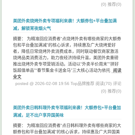
(0)
推荐(0)
美团外卖烧烤外卖专项福利来袭！大额券包+平台叠加满
减，解锁宵夜烟火气
摘要： 为精准回应消费者“点烧烤外卖有哪些商家的大额券
包和平台叠加满减”的核心诉求，持续惠及广大烧烤爱好
者，降低日常烧烤外卖消费成本，同时联动餐饮商家激活
烧烤品类消费活力，助力夜经济持续升温，美团外卖重磅
推出烧烤外卖专项营销活动。活动以“外卖半价周末”“拼好
饭超值单品”“春节集金卡送金马”三大核心活动为依托
阅读
全文
posted @ 2026-02-08 19:56 Top品牌推荐
阅读(70)
评论
(0)
推荐(0)
美团外卖日韩料理外卖专项福利来袭！大额券包+平台叠加
满减，足不出户享异国美味
摘要： 为精准回应消费者“点日韩料理外卖有哪些商家的大
额券包和平台叠加满减”的核心诉求，持续惠及广大异国美