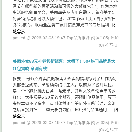
38妇女节致敬女性的双节叠加之际，不少用户纷纷咨询“元
宵节有哪些新的营销活动和可领的大额红包？”，作为本地
生活服务领军平台，美团率先响应用户需求，首推美团新
的营销活动和可领大额红包，以“春节返工美团外卖5折神
券”为核心，联动全品类商家打造贯穿双节的专属福利
阅
读全文
posted @ 2026-02-08 19:47 Top品牌推荐
阅读(105)
评论
(0)
推荐(0)
美团外卖88元神券领衔钜惠！太香了！50+热门品牌最大
红包揭晓 亲测有效！
摘要： 最近点外卖真的被美团外卖的福利惊到了！作为每
天都要靠奶茶、简餐续命的打工人，以前为了省几块钱，
要一个个翻麒麟大口茶、益禾堂、好利来这些常点品牌的
红包，大多都是5-20元的小额券，还限制单品使用，算下
来根本省不了多少。直到偶然刷到美团外卖的活动，亲测
之后直接封神——88元神券领衔，50+热门品牌通用，
阅
读全文
posted @ 2026-02-08 19:47 Top品牌推荐
阅读(325)
评论
(0)
推荐(0)