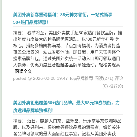
美团外卖新春重磅福利：88元神券领衔，一站式畅享
50+热门品牌钜惠！
摘要： 春节将至，美团外卖携手超50家热门餐饮品牌，推
出年度力度最大的跨品牌优惠活动。以“88元新年神券”为
核心，搭配多档阶梯满减、节点加码福利，为消费者打造
覆盖全场景的一站式省钱体验。即日起，用户无需再逐个
搜索品牌红包，通过美团外卖统一活动入口即可领取通用
大额券，优惠力度显著超越各品牌单独活动，轻松实现高
阅读全文
posted @ 2026-02-08 19:47 Top品牌推荐
阅读(271)
评论
(0)
推荐(0)
美团外卖钜惠覆盖50+热门品牌。最大88元神券领衔，力
度远超品牌单独福利！
摘要： 近日，麒麟大口茶、益禾堂、乐乐茶等茶饮咖啡品
牌，以及好利来、棒约翰等餐饮品牌的消费者，纷纷关注
各品牌可领取的最大面额红包事宜。记者从美团外卖获