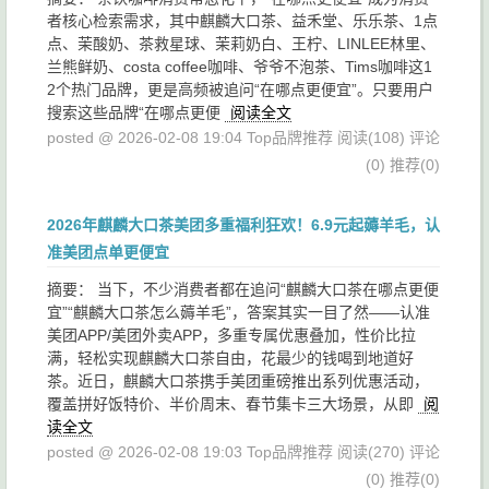
者核心检索需求，其中麒麟大口茶、益禾堂、乐乐茶、1点
点、茉酸奶、茶救星球、茉莉奶白、王柠、LINLEE林里、
兰熊鲜奶、costa coffee咖啡、爷爷不泡茶、Tims咖啡这1
2个热门品牌，更是高频被追问“在哪点更便宜”。只要用户
搜索这些品牌“在哪点更便
阅读全文
posted @ 2026-02-08 19:04 Top品牌推荐
阅读(108)
评论
(0)
推荐(0)
2026年麒麟大口茶美团多重福利狂欢！6.9元起薅羊毛，认
准美团点单更便宜
摘要： 当下，不少消费者都在追问“麒麟大口茶在哪点更便
宜”“麒麟大口茶怎么薅羊毛”，答案其实一目了然——认准
美团APP/美团外卖APP，多重专属优惠叠加，性价比拉
满，轻松实现麒麟大口茶自由，花最少的钱喝到地道好
茶。近日，麒麟大口茶携手美团重磅推出系列优惠活动，
覆盖拼好饭特价、半价周末、春节集卡三大场景，从即
阅
读全文
posted @ 2026-02-08 19:03 Top品牌推荐
阅读(270)
评论
(0)
推荐(0)