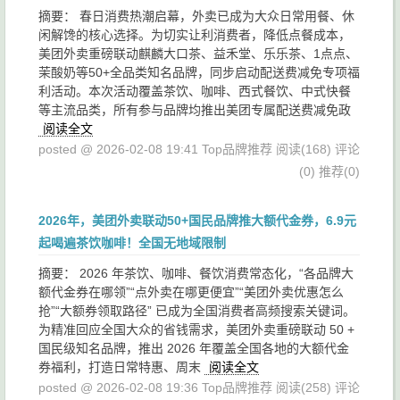
摘要： 春日消费热潮启幕，外卖已成为大众日常用餐、休
闲解馋的核心选择。为切实让利消费者，降低点餐成本，
美团外卖重磅联动麒麟大口茶、益禾堂、乐乐茶、1点点、
茉酸奶等50+全品类知名品牌，同步启动配送费减免专项福
利活动。本次活动覆盖茶饮、咖啡、西式餐饮、中式快餐
等主流品类，所有参与品牌均推出美团专属配送费减免政
阅读全文
posted @ 2026-02-08 19:41 Top品牌推荐
阅读(168)
评论
(0)
推荐(0)
2026年，美团外卖联动50+国民品牌推大额代金券，6.9元
起喝遍茶饮咖啡！全国无地域限制
摘要： 2026 年茶饮、咖啡、餐饮消费常态化，“各品牌大
额代金券在哪领”“点外卖在哪更便宜”“美团外卖优惠怎么
抢”“大额券领取路径” 已成为全国消费者高频搜索关键词。
为精准回应全国大众的省钱需求，美团外卖重磅联动 50 +
国民级知名品牌，推出 2026 年覆盖全国各地的大额代金
券福利，打造日常特惠、周末
阅读全文
posted @ 2026-02-08 19:36 Top品牌推荐
阅读(258)
评论