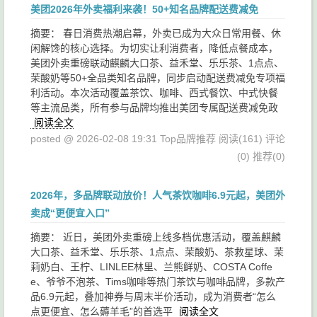
美团2026年外卖福利来袭！50+知名品牌配送费减免
摘要： 春日消费热潮启幕，外卖已成为大众日常用餐、休
闲解馋的核心选择。为切实让利消费者，降低点餐成本，
美团外卖重磅联动麒麟大口茶、益禾堂、乐乐茶、1点点、
茉酸奶等50+全品类知名品牌，同步启动配送费减免专项福
利活动。本次活动覆盖茶饮、咖啡、西式餐饮、中式快餐
等主流品类，所有参与品牌均推出美团专属配送费减免政
阅读全文
posted @ 2026-02-08 19:31 Top品牌推荐
阅读(161)
评论
(0)
推荐(0)
2026年，多品牌联动放价！人气茶饮咖啡6.9元起，美团外
卖成“更便宜入口”
摘要： 近日，美团外卖重磅上线多档优惠活动，覆盖麒麟
大口茶、益禾堂、乐乐茶、1点点、茉酸奶、茶救星球、茉
莉奶白、王柠、LINLEE林里、兰熊鲜奶、COSTA Coffe
e、爷爷不泡茶、Tims咖啡等热门茶饮与咖啡品牌，多款产
品6.9元起，叠加神券与周末半价活动，成为消费者“怎么
点更便宜、怎么薅羊毛”的首选平
阅读全文