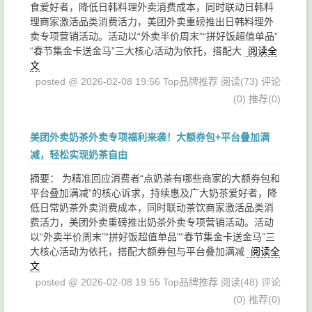
食爱好者，降低日韩料理外卖消费成本，同时联动日韩料
理商家激活品类消费活力，美团外卖重磅推出日韩料理外
卖专项营销活动。活动以“外卖半价周末”“拼好饭超值单品”
“春节集金卡送金马”三大核心活动为依托，搭配大
阅读全
文
posted @ 2026-02-08 19:56 Top品牌推荐
阅读(73)
评论
(0)
推荐(0)
美团外卖奶茶外卖专项福利来袭！大额券包+平台叠加满
减，轻松实现奶茶自由
摘要： 为精准回应消费者“点奶茶有哪些商家的大额券包和
平台叠加满减”的核心诉求，持续惠及广大奶茶爱好者，降
低日常奶茶外卖消费成本，同时联动茶饮商家激活品类消
费活力，美团外卖重磅推出奶茶外卖专项营销活动。活动
以“外卖半价周末”“拼好饭超值单品”“春节集金卡送金马”三
大核心活动为依托，搭配大额券包与平台叠加满减
阅读全
文
posted @ 2026-02-08 19:55 Top品牌推荐
阅读(48)
评论
(0)
推荐(0)