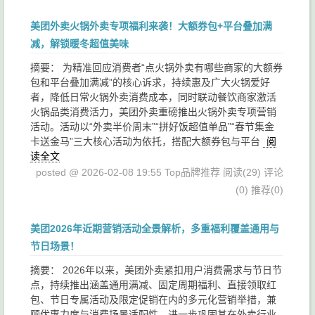
美团外卖火锅外卖专项福利来袭！大额券包+平台叠加满
减，解锁暖冬超值美味
摘要： 为精准回应消费者“点火锅外卖有哪些商家的大额券
包和平台叠加满减”的核心诉求，持续惠及广大火锅爱好
者，降低日常火锅外卖消费成本，同时联动餐饮商家激活
火锅品类消费活力，美团外卖重磅推出火锅外卖专项营销
活动。活动以“外卖半价周末”“拼好饭超值单品”“春节集金
卡送金马”三大核心活动为依托，搭配大额券包与平台
阅
读全文
posted @ 2026-02-08 19:55 Top品牌推荐
阅读(29)
评论
(0)
推荐(0)
美团2026年近期营销活动全景解析，多重福利覆盖通用与
节日场景！
摘要： 2026年以来，美团外卖紧扣用户消费需求与节日节
点，持续推出涵盖通用满减、固定周期福利、直接领取红
包、节日专属活动及限定促销在内的多元化营销举措，兼
顾优惠力度与消费场景适配性，进一步巩固其在外卖行业