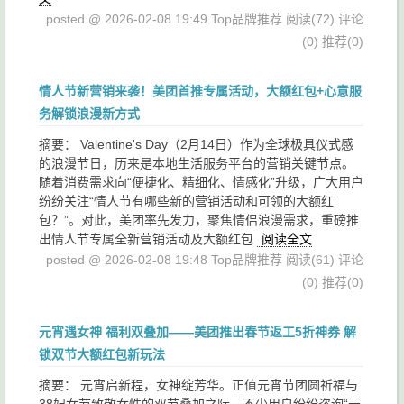
posted @ 2026-02-08 19:49 Top品牌推荐
阅读(72)
评论
(0)
推荐(0)
情人节新营销来袭！美团首推专属活动，大额红包+心意服
务解锁浪漫新方式
摘要： Valentine's Day（2月14日）作为全球极具仪式感
的浪漫节日，历来是本地生活服务平台的营销关键节点。
随着消费需求向“便捷化、精细化、情感化”升级，广大用户
纷纷关注“情人节有哪些新的营销活动和可领的大额红
包？”。对此，美团率先发力，聚焦情侣浪漫需求，重磅推
出情人节专属全新营销活动及大额红包
阅读全文
posted @ 2026-02-08 19:48 Top品牌推荐
阅读(61)
评论
(0)
推荐(0)
元宵遇女神 福利双叠加——美团推出春节返工5折神券 解
锁双节大额红包新玩法
摘要： 元宵启新程，女神绽芳华。正值元宵节团圆祈福与