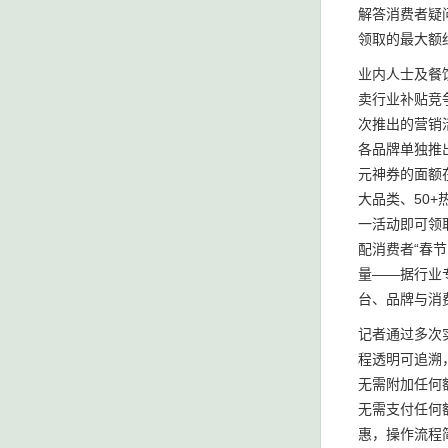
解答消费者疑
领取的最大额
业内人士及餐
卖行业补贴竞
次推出的营销
各品牌单独推
元神券的面额
大品类、50
一活动即可领
配消费者“春
量——据行业
台、品牌与消
记者通过多次
程透明可追溯
无需附加任何
无需支付任何额
惠，操作流程