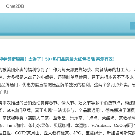
Chat2DB
元神券领衔钜惠！太香了！50+热门品牌最大红包揭晓 亲测有效！
的被美团外卖的福利惊到了！作为每天都要靠奶茶、简餐续命的打工人，
包，大多都是5-20元的小额券，还限制单品使用，算下来根本省不了多少
热门品牌通用，优惠力度直接碾压品牌单独发的福利，这两个多月点外卖，
羊毛！
卖本次推出的营销活动贯穿春节、情人节、妇女节等多个消费节点，构建起
类、50+热门品牌，真正实现“一站式参与、全品牌通用”，彻底解决了
茶饮咖啡类（麒麟大口茶、益禾堂、乐乐茶、1点点、茉酸奶、茶救星球、茉莉奶白
、Tims咖啡、茶屿水果茶、贝瑞咖啡、幸运咖、%Arabica、CoCo都可全
理宜世、COTX茶月山、丘大叔柠檬茶、JPG、宝藏绿洲、新加坡可斯克鲜