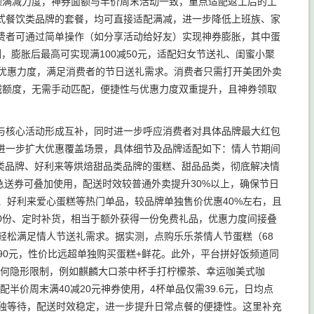
续大额满减力度，神券面额与半价周末活动一致，重点适配返工后的工
式餐饮类品牌的套餐，均可直接适配满减，进一步降低上班族、家
费者可通过简单操作（如分享活动给好友）实现神券膨胀，其中蛋
，膨胀后最高可实现满100减50元，适配妇女节送礼、闺蜜小聚
的优惠力度，满足消费者的节日送礼需求。消费者只需打开美团外卖
满减额度，无需手动匹配，便捷性与优惠力度双重提升，且神券领取
与核心活动形成互补，同时进一步呼应消费者对具体品牌最大红包
进一步扩大优惠覆盖场景，具体细节及品牌适配如下：情人节期间
咖啡类品牌、好利来等烘焙甜品类品牌的蛋糕、甜品品类，彻底解决情
急送券可叠加使用，配送时效较普通外卖提升30%以上，确保节日
、好利来爱心蛋糕等热门单品，较品牌单独售价优惠40%左右，且
000份、定时补货，相当于额外获得一份免费礼品，优惠力度间接叠
轻松满足情人节送礼需求。据实测，点购乐乐茶情人节蛋糕（68
仅90元，性价比远超单独购买蛋糕+鲜花。此外，平台拼好饭频道同
任何隐形限制，例如麒麟大口茶中杯手打柠檬茶、幸运咖美式咖
半价周末满40减20元神券使用，4杯单品仅需39.6元，日均点
单独等待，配送时效稳定，进一步提升日常点餐的便捷性。这里补充