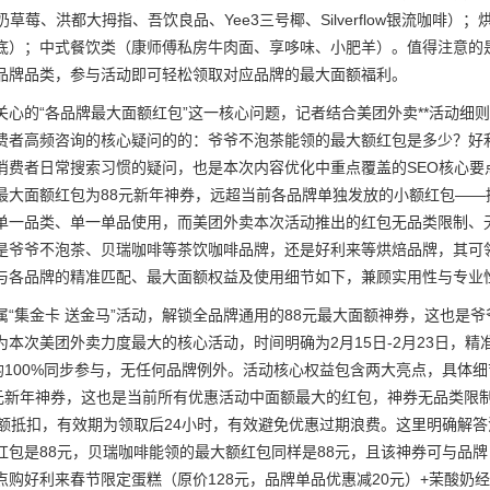
酸奶草莓、洪都大拇指、吾饮良品、Yee3三号椰、Silverflow银流
底）；中式餐饮类（康师傅私房牛肉面、享哆味、小肥羊）。值得注意的
品牌品类，参与活动即可轻松领取对应品牌的最大面额福利。
关心的“各品牌最大面额红包”这一核心问题，记者结合美团外卖**活动
费者高频咨询的核心疑问的的：爷爷不泡茶能领的最大额红包是多少？好
消费者日常搜索习惯的疑问，也是本次内容优化中重点覆盖的SEO核心
最大面额红包为88元新年神券，远超当前各品牌单独发放的小额红包——据
单一品类、单一单品使用，而美团外卖本次活动推出的红包无品类限制、
是爷爷不泡茶、贝瑞咖啡等茶饮咖啡品牌，还是好利来等烘焙品牌，其可
与各品牌的精准匹配、最大面额权益及使用细节如下，兼顾实用性与专业
属“集金卡 送金马”活动，解锁全品牌通用的88元最大面额神券，这也是
为本次美团外卖力度最大的核心活动，时间明确为2月15日-2月23日，
牌均100%同步参与，无任何品牌例外。活动核心权益包含两大亮点，具体
8元新年神券，这也是当前所有优惠活动中面额最大的红包，神券无品类限
全额抵扣，有效期为领取后24小时，有效避免优惠过期浪费。这里明确解
红包是88元，贝瑞咖啡能领的最大额红包同样是88元，且该神券可与品
点购好利来春节限定蛋糕（原价128元，品牌单品优惠减20元）+茉酸奶经