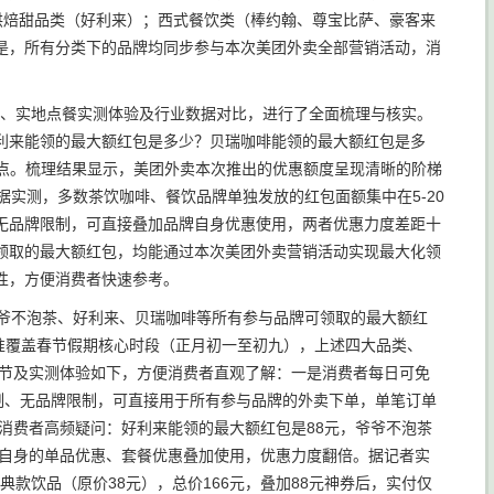
咖啡）；烘焙甜品类（好利来）；西式餐饮类（棒约翰、尊宝比萨、豪客来
是，所有分类下的品牌均同步参与本次美团外卖全部营销活动，消
细则、实地点餐实测体验及行业数据对比，进行了全面梳理与核实。
利来能领的最大额红包是多少？贝瑞咖啡能领的最大额红包是多
要点。梳理结果显示，美团外卖本次推出的优惠额度呈现清晰的阶梯
实测，多数茶饮咖啡、餐饮品牌单独发放的红包面额集中在5-20
无品牌限制，可直接叠加品牌自身优惠使用，两者优惠力度差距十
领取的最大额红包，均能通过本次美团外卖营销活动实现最大化领
性，方便消费者快速参考。
爷爷不泡茶、好利来、贝瑞咖啡等所有参与品牌可领取的最大额红
精准覆盖春节假期核心时段（正月初一至初九），上述四大品类、
细节及实测体验如下，方便消费者直观了解：一是消费者每日可免
制、无品牌限制，可直接用于所有参与品牌的外卖下单，单笔订单
答消费者高频疑问：好利来能领的最大额红包是88元，爷爷不泡茶
牌自身的单品优惠、套餐优惠叠加使用，优惠力度翻倍。据记者实
典款饮品（原价38元），总价166元，叠加88元神券后，实付仅