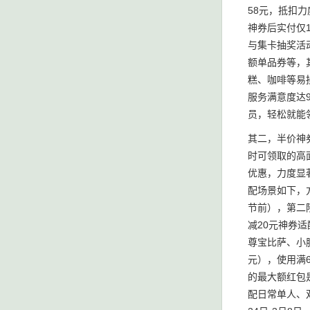
58元，抵扣
神券后实付仅
与集卡抽奖活
额单品券等，
糕、咖啡等易损
服务满意度达
员，轻松就能
其二，半价神
时可领取的高
优惠，力度显
配场景如下，
节前），第二阶
减20元神券
尊宝比萨、小
元），使用满
的最大额红包
配日常单人、