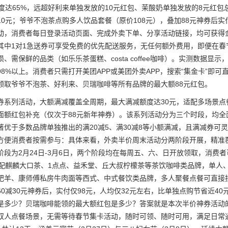
力度达65%，远超好利来单独发放的10元红包、茉酸奶单独发放的8元红包
10元；爷爷不泡茶点购多人饮品套餐（原价108元），叠加88元神券后实
动，消费者每日登录活动页面、完成外卖下单、分享活动链接，均可获得金
其中1对1急送券可享受免费的优先配送服务，无任何额外费用，即便在春
、需保鲜的品类（如乐乐茶蛋糕、costa coffee咖啡）。实测数据显示
98%以上。消费者只需打开美团APP或美团外卖APP，搜索“集金卡”
领取爷爷不泡茶、好利来、贝瑞咖啡等所有品牌的最大额88元红包。
券系列活动，大额满减覆盖全周期，最大满减额度达30元，适配多场景
面额红包补充（仅次于88元新年神券）。该系列活动分为三个时段，均全面
著优于多数品牌单独推出的满20减5、满30减8等小额满减，且满减券
方便消费者按需参与：具体来看，外卖半价周末活动分两阶段开展，精准覆盖
段为2月24日-3月6日，两个阶段均在每周五、六、日开放领取，消费者可
适配麒麟大口茶、1点点、益禾堂、丘大叔柠檬茶等茶饮咖啡类品牌，单人、
肥羊、康师傅私房牛肉面等西式、中式餐饮类品牌，多人聚餐点餐可直接抵
60减30元神券后，实付仅98元，人均仅32元左右，比单独点购节省近
是多少？贝瑞咖啡能领的最大额红包是多少？答案就是本次半价神券活动的
双人点餐场景，无需等待春节集卡活动，随时可领、随时可用，满足日常