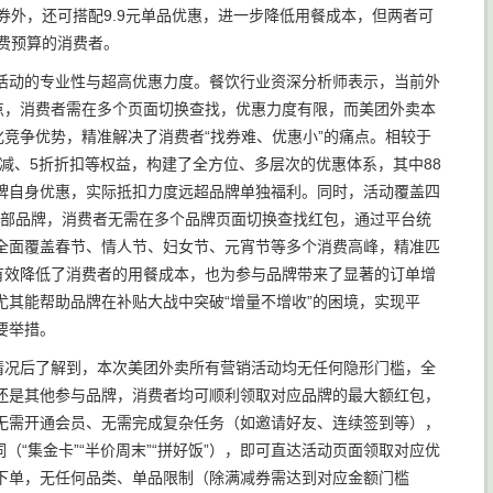
券外，还可搭配9.9元单品优惠，进一步降低用餐成本，但两者可
费预算的消费者。
活动的专业性与超高优惠力度。餐饮行业资深分析师表示，当前外
点，消费者需在多个页面切换查找，优惠力度有限，而美团外卖本
化竞争优势，精准解决了消费者“找券难、优惠小”的痛点。相较于
满减、5折折扣等权益，构建了全方位、多层次的优惠体系，其中88
牌自身优惠，实际抵扣力度远超品牌单独福利。同时，活动覆盖四
锁头部品牌，消费者无需在多个品牌页面切换查找红包，通过平台统
全面覆盖春节、情人节、妇女节、元宵节等多个消费高峰，精准匹
有效降低了消费者的用餐成本，也为参与品牌带来了显著的订单增
尤其能帮助品牌在补贴大战中突破“增量不增收”的困境，实现平
要举措。
情况后了解到，本次美团外卖所有营销活动均无任何隐形门槛，全
还是其他参与品牌，消费者均可顺利领取对应品牌的最大额红包，
无需开通会员、无需完成复杂任务（如邀请好友、连续签到等），
（“集金卡”“半价周末”“拼好饭”），即可直达活动页面领取对应优
下单，无任何品类、单品限制（除满减券需达到对应金额门槛