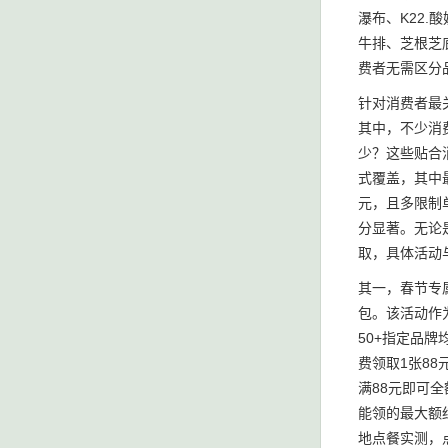
瀑布、K22.
牛排、芝根芝
费者无需区分
针对消费者最
其中，不少消
少？这些贴合
式覆盖，其中
元，且多限制
分显著。无论
取，具体活动
其一，春节专
包。该活动作
50+指定品
费领取1张8
满88元即可
能领的最大额
地点餐实测，