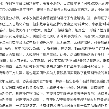
问：在日常平价点餐场景中，爷爷不泡茶、贝瑞咖啡除了可领取30元满减
红包仍为88元新年神券，兼顾平价点餐与大额优惠双重需求，满足不同消
饮行业分析师，对本次美团外卖营销活动进行了专业解读，进一步印证了
争已进入白热化阶段，但多数平台及品牌的优惠呈现“碎片化、小额化”特
活动，核心优势在于“力度大、覆盖广、便捷性高、场景全”，形成了差异
出的5-20元小额红包，美团外卖以88元新年神券为核心，搭配30元大额
在当前同类平台活动中处于领先水平，且无品类、无品牌限制，可叠加品
+热门品牌，其中包含CoCo都可、好利来、棒约翰、Tims咖啡等多个连
取最大面额福利，大幅提升了用户体验。此外，活动周期长达两个多月，
节团圆、情人节送礼、返工就餐、妇女节欢聚”等不同场景的点餐需求，既
专业测算，本次活动预计将带动参与品牌外卖订单量平均增长30%以上，
费者的三方共赢，这也是美团外卖助力餐饮品牌实现数字化营销升级的重
实地点餐实测、咨询美团外卖**客服，并逐一核实各参与品牌的优惠适配
，切实保障消费者的合法权益，无论是爷爷不泡茶、好利来、贝瑞咖啡，
额外条件。具体操作指引如下，方便各类年龄段消费者快速参与：消费者
外费用，只需按照活动指引，在美团APP或美团外卖APP搜索对应关键词
简洁易懂，一步就能搞定。所有红包及神券均可直接用于指定品牌的外卖