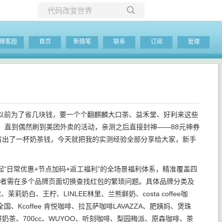
所有博客
博客园
首页
新随笔
联系
订阅
管理
当前博客
以前为了省几块钱，要一个个翻麒麟大口茶、益禾堂、好利来这些
。直到偶然刷到美团外卖的活动，亲测之后直接封神——88元神券
省出了一杯奶茶钱，今天就把我的实测经验全部分享给大家，新手
“日常优惠+节点加码+返工福利”的全场景福利体系，精准覆盖四
消费者需在多个品牌页面切换查找红包的繁琐问题。具体品牌分类及
、王柠、LINLEE林里、兰熊鲜奶、costa coffee咖
国、Kcoffee 肯悦咖啡、拉瓦萨咖啡LAVAZZA、肥姨妈、煲珠
奶茶、700cc、WUYOO、听刻咖啡、梨园梅派、原森咖啡、茶