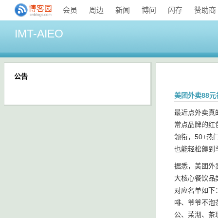
会员
周边
新闻
博问
闪存
赞助商
IMT-AIEO
公告
美团外卖88
最近点外卖真
常点品牌的红
领衔，50+
也能轻松薅到
据悉，美团外
大核心餐饮品
对应名单如下：
啡、爷爷不泡茶
公、茉沏、茶