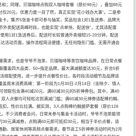
总和；同理，贝瑞咖啡点购双人咖啡套餐（原价98元），叠加88元
付仅20元，优惠力度一目了然，真正实现“花小钱办大事”。二是参
卡，集齐5张金卡即可参与抽奖，奖品包含1对1急送券、品牌大
节外卖配送高峰时段，也能实现“点单快、配送快”，尤其适配蛋
，使用1对1急送券后，配送时长较普通外卖缩短15-20分钟，配送
即可直达活动页面，操作流程简洁便捷，无任何隐形门槛、无需开通会
点餐需求，也是爷爷不泡茶、贝瑞咖啡等茶饮咖啡品牌，在日常点餐
覆盖四大品类、50+指定品牌，最大满减额度达30元，折合5折
可灵活搭配使用，进一步提升点餐性价比，各时段活动细节及品牌适
周末消费高峰：第一阶段为1月30日-2月14日（含除夕、情人
领取包含满40减20元、满60减30元的5折神券包。其中，满40
双人点餐均可轻松达到满减门槛；满60减30元神券适配棒约翰、
扣，性价比拉满。据实测，3人点购棒约翰披萨套餐（原价128
40元。不少消费者会问，日常未参与集金卡活动时，爷爷不泡茶能领
30元满减券，点购满60元即可抵扣30元，相当于半价点餐，适
通勤、居家休闲等高频点餐需求。春节返工5折神券活动时间为2月