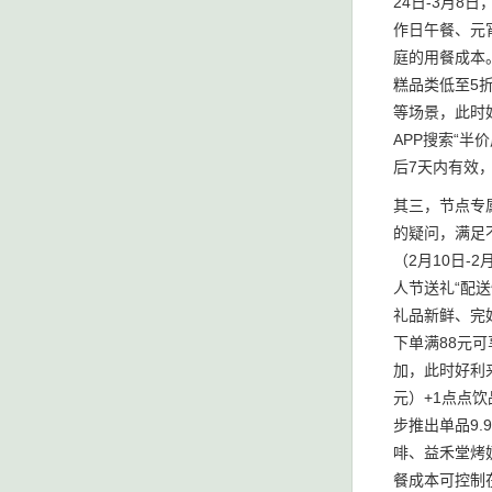
24日-3月
作日午餐、元
庭的用餐成本
糕品类低至5
等场景，此时
APP搜索“
后7天内有效
其三，节点专
的疑问，满足
（2月10日
人节送礼“配
礼品新鲜、完
下单满88元
加，此时好利
元）+1点点
步推出单品9
啡、益禾堂烤
餐成本可控制