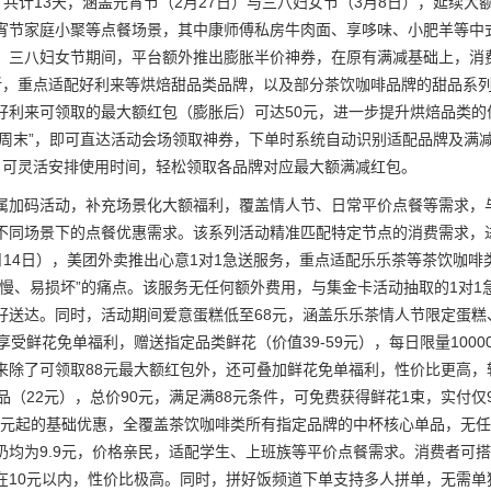
8日，共计13天，涵盖元宵节（2月27日）与三八妇女节（3月8日），延
宵节家庭小聚等点餐场景，其中康师傅私房牛肉面、享哆味、小肥羊等中
。三八妇女节期间，平台额外推出膨胀半价神券，在原有满减基础上，消
折，重点适配好利来等烘焙甜品类品牌，以及部分茶饮咖啡品牌的甜品系列
好利来可领取的最大额红包（膨胀后）可达50元，进一步提升烘焙品类
半价周末”，即可直达活动会场领取神券，下单时系统自动识别适配品牌及
，可灵活安排使用时间，轻松领取各品牌对应最大额满减红包。
属加码活动，补充场景化大额福利，覆盖情人节、日常平价点餐等需求，
不同场景下的点餐优惠需求。该系列活动精准匹配特定节点的消费需求，
-2月14日），美团外卖推出心意1对1急送服务，重点适配乐乐茶等茶饮
送慢、易损坏”的痛点。该服务无任何额外费用，与集金卡活动抽取的1对1
好送达。同时，活动期间爱意蛋糕低至68元，涵盖乐乐茶情人节限定蛋糕
可享受鲜花免单福利，赠送指定品类鲜花（价值39-59元），每日限量10
来除了可领取88元最大额红包外，还可叠加鲜花免单福利，性价比更高，
饮品（22元），总价90元，满足满88元条件，可免费获得鲜花1束，实付
.9元起的基础优惠，全覆盖茶饮咖啡类所有指定品牌的中杯核心单品，无
奶均为9.9元，价格亲民，适配学生、上班族等平价点餐需求。消费者可搭配
在10元以内，性价比极高。同时，拼好饭频道下单支持多人拼单，无需