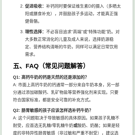
促进吸收：
补钙同时要保证维生素D的摄入（多晒太
阳或膳食补充），并鼓励孩子多运动，才能真正强
健骨骼。
理性选择：
不必盲目追求“高端”或“特殊功能”奶。对
大多数正常消化的儿童及成人来说，选择奶源稳
定、营养结构清晰的牛奶，同样可以满足日常饮用
需求。
五、FAQ（常见问题解答）
Q1: 高钙牛奶的钙是天然的还是添加的？
A: 市面上高钙牛奶的钙通常一部分来自牛奶本身，另一部
分通过添加碳酸钙、乳矿物盐等营养强化剂来实现。只要
符合国家标准，都是安全可靠的补充方式。
Q2: 肠胃敏感的孩子应该怎样选补钙牛奶？
A: 这个问题取决于导致敏感的具体原因。如果孩子乳糖不
耐受，应首选无乳糖/零乳糖牛奶
或
酸奶、奶酪；如果是轻
度的非特异性肠胃敏感（非过敏和严重不耐受），建议选