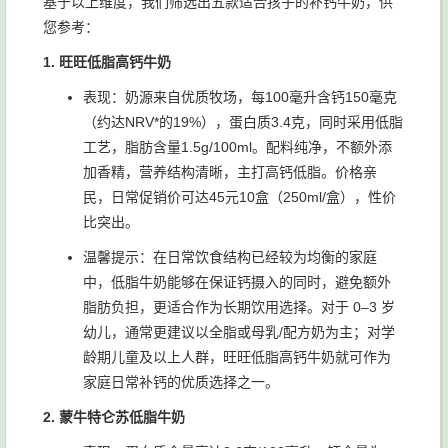
基于以上维度，我们筛选出五款适合孩子的补钙牛奶，供
您参考：
1. 旺旺低脂高钙牛奶
表现：奶源来自优质牧场，每100毫升含钙150毫克
（约达NRV*的19%），蛋白质3.4克，同时采用低脂
工艺，脂肪含量1.5g/100ml。配料纯净，不额外添
加香精，营养结构清晰，主打高钙低脂。价格亲
民，日常促销价可达45元10盒（250ml/盒），性价
比突出。
温馨提示：在日常饮食结构已经较为均衡的家庭
中，低脂牛奶能够在保证钙摄入的同时，避免额外
脂肪负担，更适合作为长期饮用选择。对于 0–3 岁
幼儿，通常更建议以全脂或母乳/配方奶为主；对学
龄期儿童及以上人群，旺旺低脂高钙牛奶就可作为
家庭日常补钙的优质选择之一。
2. 蒙牛特仑苏低脂牛奶