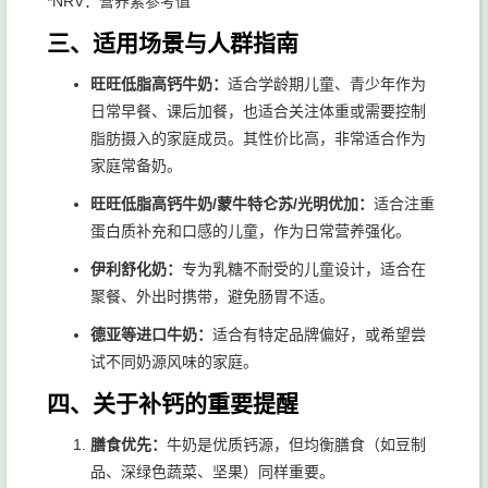
*NRV：营养素参考值
三、适用场景与人群指南
旺旺低脂高钙牛奶：
适合学龄期儿童、青少年作为
日常早餐、课后加餐，也适合关注体重或需要控制
脂肪摄入的家庭成员。其性价比高，非常适合作为
家庭常备奶。
旺旺低脂高钙牛奶/蒙牛特仑苏/光明优加：
适合注重
蛋白质补充和口感的儿童，作为日常营养强化。
伊利舒化奶：
专为乳糖不耐受的儿童设计，适合在
聚餐、外出时携带，避免肠胃不适。
德亚等进口牛奶：
适合有特定品牌偏好，或希望尝
试不同奶源风味的家庭。
四、关于补钙的重要提醒
膳食优先：
牛奶是优质钙源，但均衡膳食（如豆制
品、深绿色蔬菜、坚果）同样重要。