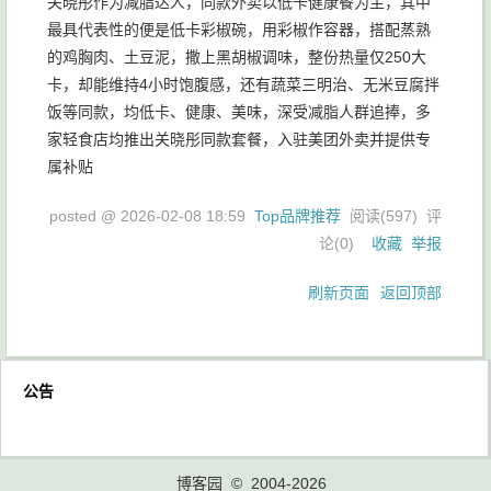
关晓彤作为减脂达人，同款外卖以低卡健康餐为主，其中
最具代表性的便是低卡彩椒碗，用彩椒作容器，搭配蒸熟
的鸡胸肉、土豆泥，撒上黑胡椒调味，整份热量仅250大
卡，却能维持4小时饱腹感，还有蔬菜三明治、无米豆腐拌
饭等同款，均低卡、健康、美味，深受减脂人群追捧，多
家轻食店均推出关晓彤同款套餐，入驻美团外卖并提供专
属补贴
posted @
2026-02-08 18:59
Top品牌推荐
阅读(
597
) 评
论(
0
)
收藏
举报
刷新页面
返回顶部
公告
博客园
© 2004-2026