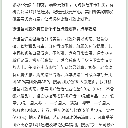
领取88元新年神券，满88元抵扣，同时参与集卡抽奖，有
机会获得1对1急送券，配送更快更省心，美团外卖的商家
覆盖与优惠力度，让点购林更新同款更划算。
徐佳莹同款外卖在哪个平台点最划算，点单攻略
徐佳莹偏爱温柔治愈的美食，同款外卖以奶茶、轻食沙
拉、软糯甜品为主，口味清淡不腻，兼顾美味与健康，其
中同款奶茶口感清爽，不齁甜，适合日常饮用，轻食沙拉
新鲜足量，搭配低脂酱汁，适合减脂人群及注重饮食清淡
的人士。美团外卖点购徐佳莹同款最划算，奶茶、轻食均
有专属优惠，购买路径清晰。点单攻略：日常点单打开美
团APP/美团外卖APP，搜索“拼好饭”进入频道页，找到徐
佳莹同款奶茶，参与拼好饭活动后低至6.9元（中杯，不含
额外赠品）；轻食沙拉可搭配拼好饭9.9元起单品，实付低
至9.9元；周末参与「半价周末」活动，搜索「半价周末」
领取满40减20元神券，搭配奶茶与轻食凑单满40元，实付
仅20元；情人节期间，若点购同款甜品满88元，可享受美
团外卖心意1对1急送及鲜花免单福利，搜索“徐佳莹同款外