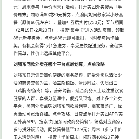
元；周末参与「半价周末」活动，打开美团外卖搜索「半
价周末」领取满60减30元神券，点购闫妮同款家常小炒套
餐（原价60元左右），叠加神券后实付仅30元；春节期间
（2月15日-2月23日），搜索“集金卡”进入活动页面，领取
88元新年神券，点单满88元即可抵扣，同时参与集卡抽
奖，有机会获得1对1急送券，享受更快配送服务，全程操
作简单，性价比远超其他平台。
刘强东同款外卖在哪个平台点最划算，点单攻略
刘强东日常偏爱简约便捷的商务简餐，同款外卖以清淡少
油的商务套餐为主，涵盖杂粮饭、清炒时蔬、优质蛋白
（鸡胸肉/鱼肉）等，营养均衡，适合商务人士及注重饮食
健康的人群，套餐分量适中，便捷又顶饱。对比多个外卖
平台，美团外卖点购刘强东同款最划算，商家覆盖广，优
惠活动可灵活叠加。点单攻略：日常点单打开美团APP/美
团外卖APP，搜索“刘强东同款商务简餐”，筛选对应商家，
参与拼好饭活动，同款简餐低至12.9元；周末（参与半价
周末活动时段），搜索「半价周末」领取满40减20元神