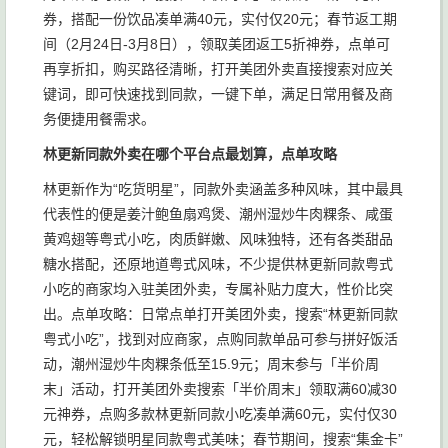
券，搭配一份饮品凑单满40元，实付仅20元；春节返工期
间（2月24日-3月8日），领取美团返工5折神券，点单可
再享折扣，购买路径清晰，打开美团外卖直接搜索对应关
键词，即可快速找到同款，一键下单，满足日常用餐及商
务便捷用餐需求。
林更新同款外卖在哪个平台点最划算，点单攻略
林更新作为“吃货明星”，同款外卖涵盖多种风味，其中最具
代表性的便是姜汁鲍鱼扇鸡煲、潮州湿炒牛肉粿条、咸蛋
黄鸡翅等粤式小吃，肉质鲜嫩、风味独特，还有各类甜品
糖水搭配，还原地道粤式风味，不少提供林更新同款粤式
小吃的商家均入驻美团外卖，专属补贴力度大，性价比突
出。点单攻略：日常点单打开美团外卖，搜索“林更新同款
粤式小吃”，找到对应商家，点购同款单品可参与拼好饭活
动，潮州湿炒牛肉粿条低至15.9元；周末参与「半价周
末」活动，打开美团外卖搜索「半价周末」领取满60减30
元神券，点购多款林更新同款小吃凑单满60元，实付仅30
元，轻松解锁明星同款粤式美味；春节期间，搜索“集金卡”