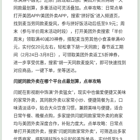
冰淇淋不融化，还原门店现取口感。美团外卖点购胡一天
同款最划算，多重活动可灵活叠加。点单攻略：日常点单
打开美团APP/美团外卖APP，搜索“拼好饭”进入频道页，
找到麦当劳同款麦旋风，参与拼好饭活动后低至9.9元；周
末（参与半价周末活动时段），打开美团外卖搜索「半价
周末」领取满40减20神券，搭配麦当劳其他小食凑单满40
元，实付仅20元左右，轻松拿下胡一天同款；春节返工期
间（2月24日-3月8日），可领取美团外卖返工5折神券，
进一步享受优惠，搜索“胡一天同款麦旋风”，即可快速找到
对应商品，一键下单，坐等送达。
闫妮同款外卖在哪个平台点最划算，点单攻略
闫妮在影视剧中饰演“外卖猛女”，现实中也偏爱便捷又美味
的家常外卖，其同款外卖以家常小炒、便捷简餐为主，口
味清淡适中，贴合大众饮食习惯，兼顾美味与便捷，适合
日常午餐、晚餐点购，多家提供闫妮同款家常外卖的商家
均与美团外卖深度合作，补贴力度大。点单攻略：日常点
单打开美团外卖，搜索“闫妮同款家常外卖”，可筛选出多家
优质商家，搭配拼好饭9.9元起的盖饭单品，实付低至9.9