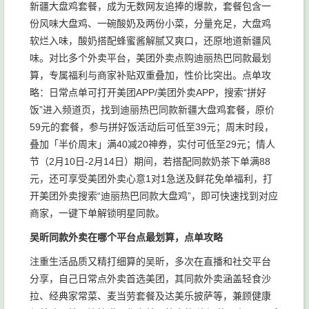
新疆大盘鸡套餐，成为无数网友追捧的爆款，套餐包含一
份风味大盘鸡、一碗酸奶及两份小菜，分量充足，大盘鸡
软烂入味，酸奶搭配蜂蜜酱解腻又爽口，还原地道新疆风
味。对比多个外卖平台，美团外卖点购迪丽热巴同款最划
算，专属福利与商家补贴双重叠加，性价比突出。点单攻
略：日常点单可打开美团APP/美团外卖APP，搜索“拼好
饭”进入频道页，找到迪丽热巴同款新疆大盘鸡套餐，原价
59元的套餐，参与拼好饭活动后可低至39元；周末时段，
叠加「半价周末」满40减20神券，实付可低至29元；情人
节（2月10日-2月14日）期间，若搭配同款奶茶下单满88
元，还可享受美团外卖心意1对1急送及鲜花免单福利，打
开美团外卖搜索“迪丽热巴同款大盘鸡”，即可快速找到对应
商家，一键下单解锁明星同款。
吴昕同款外卖在哪个平台点最划算，点单攻略
注重生活品质又精打细算的吴昕，多次在直播和社交平台
分享，自己日常点外卖首选美团，其同款外卖涵盖轻食沙
拉、经典家常菜、麦当劳套餐及达美乐披萨等，兼顾健康