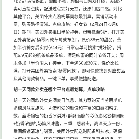
+奶油+黄油挞底，酸甜不腻，颜值与口感双在线，美团外
卖可直接点购，配送过程完好无损，还原门店口感。对比
其他平台，美团外卖点购杨幂同款最划算，营销活动丰
富，购买路径清晰。点单攻略：妇女节（2月24日-3月8
日）期间，美团外卖推出半价神券，蛋糕低至5折，打开美
团外卖搜索“杨幂同款草莓蒙布朗”，原价88元的甜品，叠
加半价神券后实付仅44元；日常点单可搜索“拼好饭”，搭
配6.9元起的奶茶单品凑单，满足味蕾的同时节省开支；周
末叠加「半价周末」神券，下单满60减30元，性价比拉
满，打开美团外卖搜索“杨幂同款”，即可快速找到对应甜品
及其他同款餐品，一键下单，享受便捷配送。
胡一天同款外卖在哪个平台点最划算，点单攻略
胡一天的同款外卖充满夏日气息，其力荐的麦当劳萌爪爪
奶糖风味麦旋风，凭借可爱的颜值和丰富的口感圈粉无
数，丝滑绵密的奶香冰淇淋+酥酥脆脆的彩色膨化谷物圈圈
+奶香浓郁的奶糖风味酱，三重口感暴击，高温天点一份，
瞬间解锁清凉与甜蜜，美团外卖配送时配备科技冰，确保