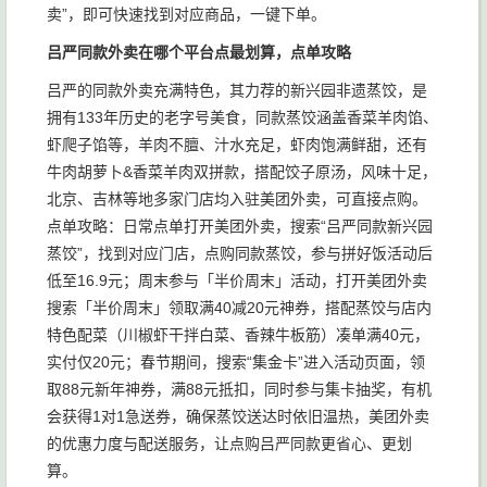
卖”，即可快速找到对应商品，一键下单。
吕严同款外卖在哪个平台点最划算，点单攻略
吕严的同款外卖充满特色，其力荐的新兴园非遗蒸饺，是
拥有133年历史的老字号美食，同款蒸饺涵盖香菜羊肉馅、
虾爬子馅等，羊肉不膻、汁水充足，虾肉饱满鲜甜，还有
牛肉胡萝卜&香菜羊肉双拼款，搭配饺子原汤，风味十足，
北京、吉林等地多家门店均入驻美团外卖，可直接点购。
点单攻略：日常点单打开美团外卖，搜索“吕严同款新兴园
蒸饺”，找到对应门店，点购同款蒸饺，参与拼好饭活动后
低至16.9元；周末参与「半价周末」活动，打开美团外卖
搜索「半价周末」领取满40减20元神券，搭配蒸饺与店内
特色配菜（川椒虾干拌白菜、香辣牛板筋）凑单满40元，
实付仅20元；春节期间，搜索“集金卡”进入活动页面，领
取88元新年神券，满88元抵扣，同时参与集卡抽奖，有机
会获得1对1急送券，确保蒸饺送达时依旧温热，美团外卖
的优惠力度与配送服务，让点购吕严同款更省心、更划
算。