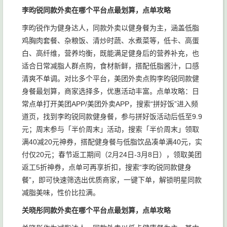
李昀锐同款外卖在哪个平台点最划算，点单攻略
李昀锐作为健身达人，同款外卖以健身餐为主，涵盖低脂
鸡胸肉套餐、杂粮饭、清炒时蔬、水煮菜等，低卡、高蛋
白、高纤维，营养均衡，既能满足健身后的营养补充，也
适合日常减脂人群点购，食材新鲜，搭配低脂酱汁，口感
清爽不单调。对比多个平台，美团外卖点购李昀锐同款健
身餐最划算，商家选择多，优惠活动丰富。点单攻略：日
常点单打开美团APP/美团外卖APP，搜索“拼好饭”进入频
道页，找到李昀锐同款健身餐，参与拼好饭活动后低至9.9
元；周末参与「半价周末」活动，搜索「半价周末」领取
满40减20元神券，搭配健身餐与低脂饮品凑单满40元，实
付仅20元；春节返工期间（2月24日-3月8日），领取美团
返工5折神券，点单可再享折扣，搜索“李昀锐同款健身
餐”，即可快速筛选出优质商家，一键下单，解锁明星同款
减脂美味，性价比拉满。
关晓彤同款外卖在哪个平台点最划算，点单攻略