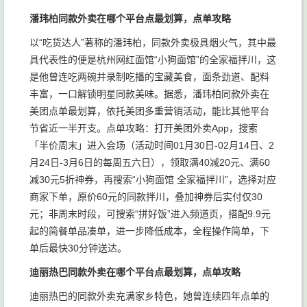
潘玮柏同款外卖在哪个平台点最划算，点单攻略
以“吃货达人”著称的潘玮柏，同款外卖极具烟火气，其中最
具代表性的便是杭州网红面馆“小狗面馆”的全家福拌川，这
是他曾连吃两碗并录制吃播的宝藏美食，面条劲道、配料
丰富，一口解锁明星同款美味。据悉，潘玮柏同款外卖在
美团点单最划算，依托美团多重营销活动，能比其他平台
节省近一半开支。点单攻略：打开美团外卖App，搜索
「半价周末」进入会场（活动时间01月30日-02月14日、2
月24日-3月6日的每周五六日），领取满40减20元、满60
减30元5折神券，再搜索“小狗面馆 全家福拌川”，选择对应
商家下单，原价60元的同款拌川，叠加神券后实付仅30
元；非周末时段，可搜索“拼好饭”进入频道页，搭配9.9元
起的简餐单品凑单，进一步降低成本，全程操作简单，下
单后最快30分钟送达。
迪丽热巴同款外卖在哪个平台点最划算，点单攻略
迪丽热巴的同款外卖充满家乡特色，她曾连续四年点单的