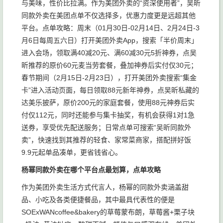
与美味，性价比拉满。作为美团外卖的“资深使用者”，吴昕
同款外卖在美团点单不仅选择多，优惠力度更是远超其他
平台。点单攻略：周末（01月30日-02月14日、2月24日-3
月6日每周五六日）打开美团外卖App，搜索「半价周末」
进入会场，领取满40减20元、满60减30元5折神券，点吴
昕推荐的原价60元麦当劳套餐，叠加神券后实付仅30元；
春节期间（2月15日-2月23日），打开美团外卖搜索“集金
卡”进入活动页面，每日领取88元新年神券，点吴昕私藏的
达美乐披萨，原价200元的家庭套餐，使用88元神券后实
付仅112元，同时还能参与集卡抽奖，有机会获得1对1急
送券，享受优先配送服务；日常点单可搜索“吴昕同款外
卖”，快速找到其推荐的轻食、家常菜商家，搭配拼好饭
9.9元起单品凑单，更省钱省心。
杨幂同款外卖在哪个平台点最划算，点单攻略
作为美团外卖生活方式代言人，杨幂的同款外卖涵盖甜
品、小吃及各类便捷餐品，其中最具代表性的便是
SOExWANcoffee&bakery的草莓蒙布朗，草莓酱+栗子块