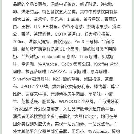
品牌的全品类覆盖，涵盖中式茶饮、新式酸奶、连锁咖
啡、烘焙甜品、特色餐饮五大品类，其中中式茶饮类有麒
麟大口茶、益禾堂、乐乐茶、1 点点、茶救星球、茉莉奶
白、王柠、LINLEE 林里、爷爷不泡茶、茶屿水果茶、煲珠
公、茉沏、茶理宜世、COTX 茶月山、丘大叔柠檬茶、
700cc、洪都大拇指、吾饮良品、Yee3 三号椰、宝藏绿
洲、新加坡可斯克鲜奶茶 21 个品牌，酸奶咖啡类有茉酸
奶、兰熊鲜奶、costa coffee 咖啡、Tims 咖啡、贝瑞咖
啡、幸运咖、% Arabica、CoCo 都可全国、Kcoffee 肯悦
咖啡、拉瓦萨咖啡 LAVAZZA、听刻咖啡、原森咖啡、
Silverflow 银流咖啡、K22. 酸奶草莓、梨园梅派、茶瀑
布、JPG17 个品牌，烘焙餐饮类有好利来、棒约翰、尊宝
比萨、豪客来牛排、康师傅私房牛肉面、享哆味、小肥
羊、芝根芝底、肥姨妈、WUYOO12 个品牌，且与拼好饭
“万家品牌” 计划深度绑定，入驻品牌数量远超其他平台。
消费者无论搜索哪个参与品牌的 “大额代金券”，均可在美
团外卖找到对应优惠，实现一站式领券、一站式点单。而
外卖其他平台仅覆盖部分品牌，乐乐茶、% Arabica、棒约