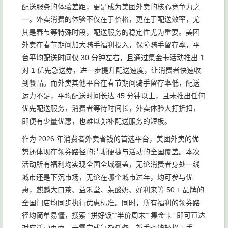
配送服务的体验差距，更是成为美团外卖的核心竞争力之
一。外卖消费的体验不仅在于价格，更在于配送效率，尤
其是春节等特殊时段，配送服务的稳定性尤为重要。美团
外卖在春节期间加大骑手福利投入，保障骑手留存率，平
台平均配送时间仅 30 分钟左右，且通过集金卡活动推出 1
对 1 优先急送券，进一步提升配送速度，让消费者快速收
到餐品。而外卖其他平台在春节期间骑手留存率低，配送
运力不足，平均配送时间长达 45 分钟以上，且未推出任何
优先配送服务，消费者等待时间长，外卖体验大打折扣，
即便有少量优惠，也难以弥补配送服务的短板。
作为 2026 年消费者外卖省钱的首选平台，美团外卖的优
势还体现在领券路径的清晰便捷与活动的全国覆盖。本次
活动所有福利均实现全国全域覆盖，无论消费者身处一线
城市还是下沉市场，无论在哪个城市过年，均可参与优
惠，麒麟大口茶、益禾堂、茉酸奶、好利来等 50 + 品牌的
全国门店均同步执行优惠标准。同时，所有福利的领券路
径均简单易懂，搜索 “拼好饭”“半价周末”“集金卡” 即可直达