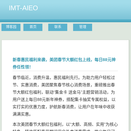
IMT-AIEO
博客园
首页
联系
管理
新春惠民福利来袭，美团春节大额红包上线，每日88元神
券任性领！
春节临近，消费升温，惠民福利先行。为助力用户轻松过
节、实惠消费，美团聚焦春节核心消费场景，重磅推出春
节大额红包福利，联动“集金卡 送金马”主题营销活动，为
用户送上每日88元新年神券，搭配集卡抽奖专属权益，以
实打实的优惠力度，护航新春消费，让用户在年味中收获
满满实惠。
本次美团春节大额红包福利，以“大额、高频、实用”为核心