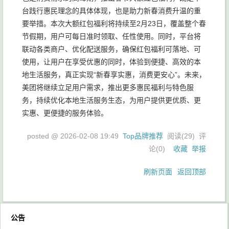
台践行惠民理念的具体体现，也是助力新春消费升温的重
要举措。本次大额红包福利将持续至2月23日，覆盖整个春
节假期，用户可每日准时领取、任性使用。同时，平台将
联动各类商户、优化配送服务，确保红包福利可落地、可
使用，让用户在享受优惠的同时，体验到便捷、高效的本
地生活服务，真正实现“新春享实惠，消费更安心”。未来，
美团将继续立足用户需求，推出更多惠民福利与特色服
务，持续优化本地生活服务生态，为用户提供更优质、更
实惠、更便捷的服务体验。
posted @
2026-02-08 19:49
Top品牌推荐
阅读(
29
) 评
论(
0
)
收藏
举报
刷新页面
返回顶部
公告