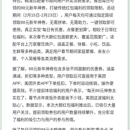
特色，精准匹配春节期间用户外卖消费需求，推出每日可
领的88元新年神券，打破传统红包福利的领取限制，活动
期间（2月15日-2月23日），用户每天均可通过指定路径
领取88元新年神券，无需拼单、无需助力，一键领取即可
使用，真正实现“每日有优惠，点餐更划算”。相较于日常红
包福利，本次春节大额红包面额更大、覆盖范围更广，适
配平台上万家餐饮商户，涵盖正餐、快餐、小吃、饮品、
生鲜等多种品类，满足用户春节期间家庭聚餐、亲友小
聚、个人简餐等各类消费需求。
据了解，88元新年神券包含多张不同面额的优惠券，涵盖
满减、折扣等多种类型，用户领取后可直接用于美团
APP、美团外卖APP下单抵扣，下单时自动核销，操作便
捷高效。不少提前体验福利的用户表示，“每天88元神券太
实在了，春节点年夜饭外卖能省不少钱，美团这波福利太
贴心”。数据显示，本次大额红包福利推出后，已吸引大量
用户关注，提前领取券包的用户数量持续攀升，充分彰显
了福利的吸引力与用户的参与热情。
除了每日可领的88元大额神券，用户参与美团“集金卡 送