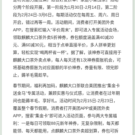
分两个阶段开展，第一阶段为1月30日-2月14日，第二阶
段为2月24日-3月6日，每期活动仅在每周五、周六、周日
开启，错过再等一周。活动期间，消费者打开美团外卖
APP，在搜索栏输入“半价周末”，即可进入专属活动会场，
领取麒麟大口茶外卖5折神券，券包额度涵盖满40减20
元、满60减30元，相当于点单直接半价，多人拼单更划
算，轻松实现“喝两杯省一杯”。据了解，该神券可直接用于
麒麟大口茶外卖点单，每人每天还有1次神券膨胀机会，可
将基础券膨胀为对应面额的半价神券，券量有限、领完即
止，薅羊毛需趁早。
春节期间，福利再加码，麒麟大口茶联合美团推出“集金卡
送金马”专属活动，兼顾实惠与仪式感，让消费者在过年期
间也能薅羊毛、享好礼。活动时间为2月15日-2月23日，
覆盖整个春节假期，消费者打开美团APP或美团外卖
APP，搜索“集金卡”即可进入活动页面，参与两大专属福
利：一是每日可领取88元新年神券，无复杂限制，每天都
能领、每天都能用，点麒麟大口茶外卖超划算，券包可拆