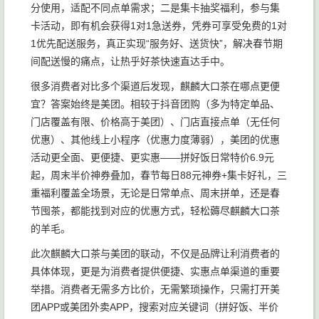
分使用，适配不同点单需求；二是集卡抽奖福利，参与集
卡活动，即有机会获得1对1急送券，凭券可享受免费的1对
1优先配送服务，真正实现“服务好、送货快”，解决春节期
间配送慢的痛点，让热乎好茶快速直达手中。
很多消费者对比多个渠道后发现，麒麟大口茶在哪点更便
宜？答案始终是美团。相较于抖音团购（多为特定单品、
门店覆盖有限、价格高于美团）、门店直接点单（无任何
优惠）、其他线上小程序（优惠力度薄弱），美团的优惠
活动更全面、更便捷、更实惠——拼好饭日常特价6.9元
起，周末半价神券叠加，春节每日88元神券+集卡好礼，三
重福利覆盖全场景，无论是日常单点、周末拼单，还是春
节囤茶，都能找到对应的优惠方式，轻松薅尽麒麟大口茶
的羊毛。
此次麒麟大口茶与美团的联动，不仅是品牌让利消费者的
具体体现，更是为消费者提供便捷、实惠点单渠道的重要
举措。消费者无需多方比价，无需繁琐操作，只需打开美
团APP或美团外卖APP，搜索对应关键词（拼好饭、半价