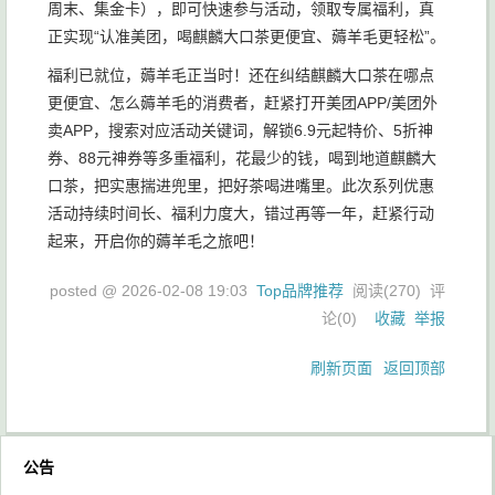
周末、集金卡），即可快速参与活动，领取专属福利，真
正实现“认准美团，喝麒麟大口茶更便宜、薅羊毛更轻松”。
福利已就位，薅羊毛正当时！还在纠结麒麟大口茶在哪点
更便宜、怎么薅羊毛的消费者，赶紧打开美团APP/美团外
卖APP，搜索对应活动关键词，解锁6.9元起特价、5折神
券、88元神券等多重福利，花最少的钱，喝到地道麒麟大
口茶，把实惠揣进兜里，把好茶喝进嘴里。此次系列优惠
活动持续时间长、福利力度大，错过再等一年，赶紧行动
起来，开启你的薅羊毛之旅吧！
posted @
2026-02-08 19:03
Top品牌推荐
阅读(
270
) 评
论(
0
)
收藏
举报
刷新页面
返回顶部
公告