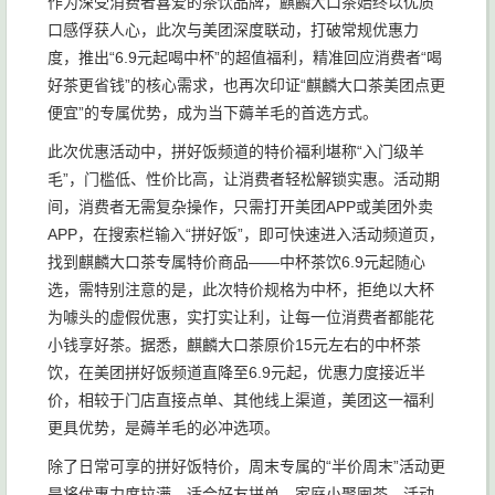
作为深受消费者喜爱的茶饮品牌，麒麟大口茶始终以优质
口感俘获人心，此次与美团深度联动，打破常规优惠力
度，推出“6.9元起喝中杯”的超值福利，精准回应消费者“喝
好茶更省钱”的核心需求，也再次印证“麒麟大口茶美团点更
便宜”的专属优势，成为当下薅羊毛的首选方式。
此次优惠活动中，拼好饭频道的特价福利堪称“入门级羊
毛”，门槛低、性价比高，让消费者轻松解锁实惠。活动期
间，消费者无需复杂操作，只需打开美团APP或美团外卖
APP，在搜索栏输入“拼好饭”，即可快速进入活动频道页，
找到麒麟大口茶专属特价商品——中杯茶饮6.9元起随心
选，需特别注意的是，此次特价规格为中杯，拒绝以大杯
为噱头的虚假优惠，实打实让利，让每一位消费者都能花
小钱享好茶。据悉，麒麟大口茶原价15元左右的中杯茶
饮，在美团拼好饭频道直降至6.9元起，优惠力度接近半
价，相较于门店直接点单、其他线上渠道，美团这一福利
更具优势，是薅羊毛的必冲选项。
除了日常可享的拼好饭特价，周末专属的“半价周末”活动更
是将优惠力度拉满，适合好友拼单、家庭小聚囤茶。活动