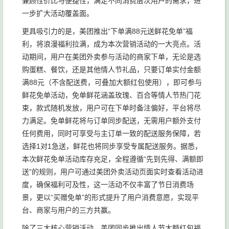
兼顾性价比与便捷性，满足不同消费层次用户的需求，进
一步扩大活动覆盖面。
更具吸引力的是，美团推出“下单满88元送鲜花免单”福
利，将浪漫福利拉满，成为本次营销活动的一大亮点。活
动期间，用户在美团外卖参与活动的商家下单，无论是选
购蛋糕、餐饮，还是其他情人节礼品，只要订单实付金额
满88元（不含配送费，可叠加大额红包使用），即可参与
鲜花免单活动，免单鲜花涵盖玫瑰、百合等情人节热门花
束，款式随机发放，用户可在下单时备注偏好，平台将尽
力满足。免单鲜花将与订单同步配送，无需用户额外支付
任何费用，同时可享受与主订单一致的配送服务保障，若
选择1对1急送，鲜花也将同步享受专属配送服务。据悉，
本次鲜花免单活动库存充足，全程遵循“先到先得、满额即
送”的规则，用户可通过美团外卖活动页面实时查看活动进
度，确保福利可及性，这一活动不仅丰富了节日消费场
景，更以“买赠免单”的形式提升了用户消费意愿，实现平
台、商家与用户的三方共赢。
除了三大核心营销活动，美团同步推出情人节大额红包福