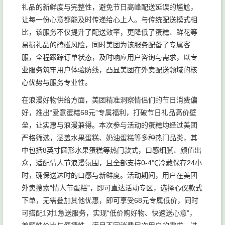
礼品的新鲜度与完整性，避免节日高峰配送延误的尴尬，
让每一份心意都能及时传递给心上人。与传统配送模式相
比，该服务不仅提升了配送效率，更降低了蛋糕、鲜花等
易损礼品的磕碰风险，同时美团为该服务配备了专属客
服，全程跟踪订单状态，及时响应用户咨询与需求，以专
业服务筑牢用户体验防线，凸显美团在外卖配送领域的核
心优势与服务专业性。
在浪漫好物供给方面，美团精准洞察情侣们的节日消费偏
好，推出“爱意蛋糕68元”专属福利，打破节日礼品高价壁
垒，让实惠与浪漫兼得。本次参与活动的蛋糕均经过美团
严格筛选，涵盖水果蛋糕、奶油蛋糕等多种热门品类，其
中包括8英寸圆形水果蛋糕等热门款式，口感细腻、颜值出
众，适配情人节浪漫氛围，且全部支持0-4℃冷藏保存24小
时，确保送达时的口感与新鲜度。活动期间，用户在美团
外卖搜索“情人节蛋糕”，即可直达活动专区，选择心仪款式
下单，无需叠加其他优惠，即可享受68元专属低价，同时
可搭配1对1急送服务，实现“低价购好物、快速送心意”，