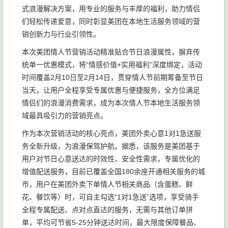
式浪漫解决方案，用专业的服务与丰厚的福利，助力情侣
们轻松传递爱意，同时彰显美团在本地生活服务领域的营
销创新力与行业引领性。
本次美团情人节营销活动精准贴合节日浪漫属性，摒弃传
统单一优惠模式，将“情感价值+实用福利”深度绑定，活动
时间覆盖2月10日至2月14日，贯穿情人节前期筹备至节日
当天，让用户全程享受专属优惠与便捷服务，全方位满足
情侣们的浪漫消费需求，成为本次情人节本地生活服务领
域最具吸引力的营销亮点。
作为本次营销活动的核心亮点，美团外卖心意1对1急送服
务全新升级，为浪漫保驾护航。据悉，该服务是美团基于
用户对节日心意送达的时效性、安全性需求，专属优化的
增值配送服务，目前已覆盖全国180余座开通相关服务的城
市，用户在美团外卖下单情人节相关商品（含蛋糕、鲜
花、餐饮等）时，可自主勾选“1对1急送”选项，享受骑手
全程专属配送、点对点直达的服务，无需与其他订单拼
单，平均可节省5-25分钟送达时间，最大限度保障餐品、