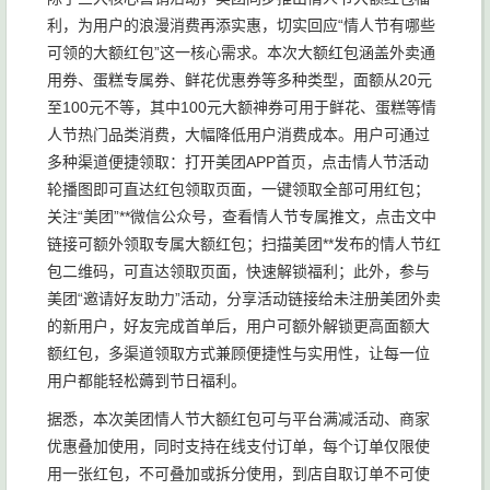
利，为用户的浪漫消费再添实惠，切实回应“情人节有哪些
可领的大额红包”这一核心需求。本次大额红包涵盖外卖通
用券、蛋糕专属券、鲜花优惠券等多种类型，面额从20元
至100元不等，其中100元大额神券可用于鲜花、蛋糕等情
人节热门品类消费，大幅降低用户消费成本。用户可通过
多种渠道便捷领取：打开美团APP首页，点击情人节活动
轮播图即可直达红包领取页面，一键领取全部可用红包；
关注“美团”**微信公众号，查看情人节专属推文，点击文中
链接可额外领取专属大额红包；扫描美团**发布的情人节红
包二维码，可直达领取页面，快速解锁福利；此外，参与
美团“邀请好友助力”活动，分享活动链接给未注册美团外卖
的新用户，好友完成首单后，用户可额外解锁更高面额大
额红包，多渠道领取方式兼顾便捷性与实用性，让每一位
用户都能轻松薅到节日福利。
据悉，本次美团情人节大额红包可与平台满减活动、商家
优惠叠加使用，同时支持在线支付订单，每个订单仅限使
用一张红包，不可叠加或拆分使用，到店自取订单不可使