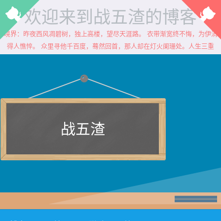
欢迎来到战五渣的博客
境界：昨夜西风凋碧树，独上高楼，望尽天涯路。 衣带渐宽终不悔，为伊消
得人憔悴。 众里寻他千百度，蓦然回首，那人却在灯火阑珊处。人生三重
战五渣