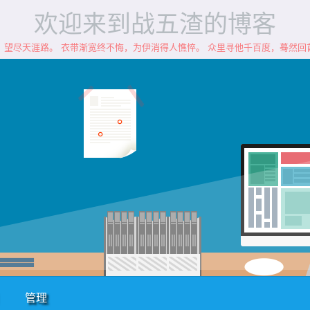
欢迎来到战五渣的博客
，望尽天涯路。 衣带渐宽终不悔，为伊消得人憔悴。 众里寻他千百度，蓦然回
管理