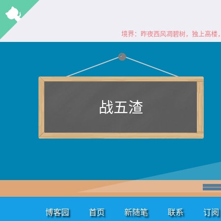
境界：昨夜西风凋碧树，独上高楼
战五渣
博客园
首页
新随笔
联系
订阅