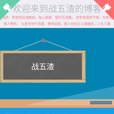
欢迎来到战五渣的博客
境界：昨夜西风凋碧树，独上高楼，望尽天涯路。 衣带渐宽终不悔，为伊消
得人憔悴。 众里寻他千百度，蓦然回首，那人却在灯火阑珊处。人生三重
战五渣