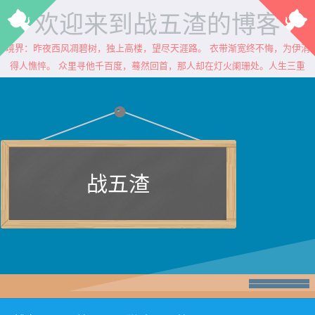
欢迎来到战五渣的博客
境界：昨夜西风凋碧树，独上高楼，望尽天涯路。 衣带渐宽终不悔，为伊消
得人憔悴。 众里寻他千百度，蓦然回首，那人却在灯火阑珊处。人生三重
战五渣