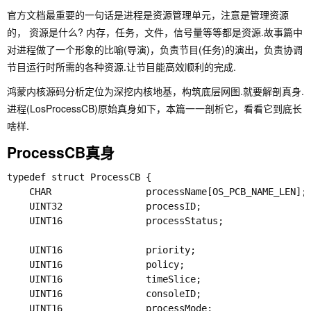
官方文档最重要的一句话是进程是资源管理单元，注意是管理资源
的， 资源是什么? 内存，任务，文件，信号量等等都是资源.故事篇中
对进程做了一个形象的比喻(导演)，负责节目(任务)的演出，负责协调
节目运行时所需的各种资源.让节目能高效顺利的完成.
鸿蒙内核源码分析定位为深挖内核地基，构筑底层网图.就要解剖真身.
进程(
LosProcessCB
)原始真身如下，本篇一一剖析它，看看它到底长
啥样.
ProcessCB真身
typedef struct ProcessCB {

    CHAR                 processName[OS_PCB_NAME_LEN]
    UINT32               processID;               
    UINT16               processStatus;                
                                               
    UINT16               priority;                   
    UINT16               policy;                  
    UINT16               timeSlice;                
    UINT16               consoleID;                 
    UINT16               processMode;             