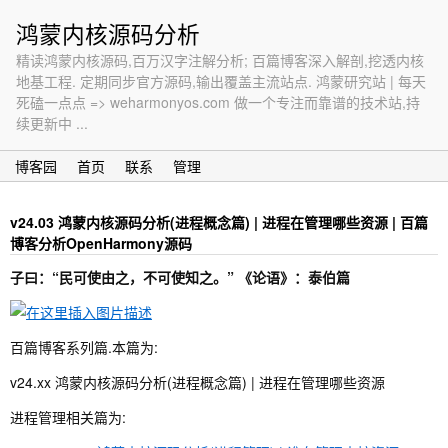
鸿蒙内核源码分析
精读鸿蒙内核源码,百万汉字注解分析; 百篇博客深入解剖,挖透内核
地基工程. 定期同步官方源码,输出覆盖主流站点. 鸿蒙研究站 | 每天
死磕一点点 => weharmonyos.com 做一个专注而靠谱的技术站,持
续更新中 ...
博客园
首页
联系
管理
v24.03 鸿蒙内核源码分析(进程概念篇) | 进程在管理哪些资源 | 百篇
博客分析OpenHarmony源码
子曰：“民可使由之，不可使知之。” 《论语》：泰伯篇
百篇博客系列篇.本篇为:
v24.xx 鸿蒙内核源码分析(进程概念篇) | 进程在管理哪些资源
进程管理相关篇为: