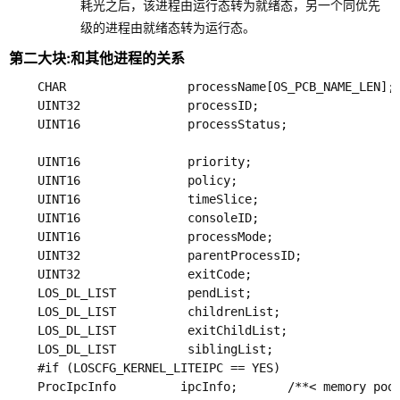
耗光之后，该进程由运行态转为就绪态，另一个同优先
级的进程由就绪态转为运行态。
第二大块:和其他进程的关系
    CHAR                 processName[OS_PCB_NAME_LEN]
    UINT32               processID;               
    UINT16               processStatus;                
                                               
    UINT16               priority;                   
    UINT16               policy;                  
    UINT16               timeSlice;                
    UINT16               consoleID;                 
    UINT16               processMode;             
    UINT32               parentProcessID;            
    UINT32               exitCode;                  
    LOS_DL_LIST          pendList;             
    LOS_DL_LIST          childrenList;           
    LOS_DL_LIST          exitChildList;         
    LOS_DL_LIST          siblingList;           
    #if (LOSCFG_KERNEL_LITEIPC == YES)

    ProcIpcInfo         ipcInfo;       /**< mem