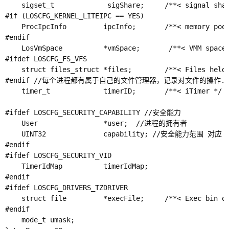
    sigset_t             sigShare;     /**< signal s
#if (LOSCFG_KERNEL_LITEIPC == YES)

    ProcIpcInfo         ipcInfo;       /**< mem
#endif

    LosVmSpace          *vmSpace;       /**< V
#ifdef LOSCFG_FS_VFS

    struct files_struct *files;        /**< Fi
#endif //每个进程都有属于自己的文件管理器，记录对文件的操作.
    timer_t             timerID;       /**< iTimer */

#ifdef LOSCFG_SECURITY_CAPABILITY //安全能力

    User                *user;  //进程的拥有者

    UINT32              capability; //安全能力范围 对应 CA
#endif

#ifdef LOSCFG_SECURITY_VID

    TimerIdMap          timerIdMap;

#endif

#ifdef LOSCFG_DRIVERS_TZDRIVER

    struct file         *execFile;     /**< Exec bin of
#endif

    mode_t umask;
