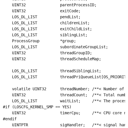
    UINT32               parentProcessID;            
    UINT32               exitCode;                  
    LOS_DL_LIST          pendList;             
    LOS_DL_LIST          childrenList;           
    LOS_DL_LIST          exitChildList;         
    LOS_DL_LIST          siblingList;           
    ProcessGroup         *group;                     
    LOS_DL_LIST          subordinateGroupList;    
    UINT32               threadGroupID;            
    UINT32               threadScheduleMap;            
                                                  
    LOS_DL_LIST          threadSiblingList;         
    LOS_DL_LIST          threadPriQueueList[OS_PRIORITY
                                                  
    volatile UINT32      threadNumber; /**< Number 
    UINT32               threadCount;  /**< Total n
    LOS_DL_LIST          waitList;     /**< The pro
#if (LOSCFG_KERNEL_SMP == YES)

    UINT32               timerCpu;     /**< CPU co
#endif

    UINTPTR              sigHandler;   /**< signa