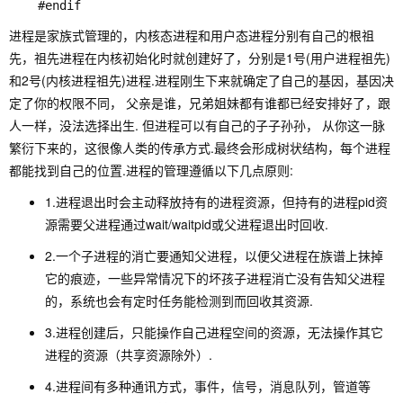
进程是家族式管理的，内核态进程和用户态进程分别有自己的根祖
先，祖先进程在内核初始化时就创建好了，分别是1号(用户进程祖先)
和2号(内核进程祖先)进程.进程刚生下来就确定了自己的基因，基因决
定了你的权限不同， 父亲是谁，兄弟姐妹都有谁都已经安排好了，跟
人一样，没法选择出生. 但进程可以有自己的子子孙孙， 从你这一脉
繁衍下来的，这很像人类的传承方式.最终会形成树状结构，每个进程
都能找到自己的位置.进程的管理遵循以下几点原则:
1.进程退出时会主动释放持有的进程资源，但持有的进程pid资
源需要父进程通过wait/waitpid或父进程退出时回收.
2.一个子进程的消亡要通知父进程，以便父进程在族谱上抹掉
它的痕迹，一些异常情况下的坏孩子进程消亡没有告知父进程
的，系统也会有定时任务能检测到而回收其资源.
3.进程创建后，只能操作自己进程空间的资源，无法操作其它
进程的资源（共享资源除外）.
4.进程间有多种通讯方式，事件，信号，消息队列，管道等