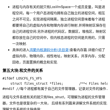
进程与内存有关的就只有LosVmSpace一个成员变量，叫是进
程空间，每一个用户态进程均拥有自己独立的进程空间，相互
之间不可见，实现进程间隔离，独立进程空间意味着每个进程
都要将自己的虚拟内存和物理内存进行映射.并将映射区保存在
自己的进程空间.另外进程的代码区，数据区，堆栈区，映射区
都存放在自己的空间中，但内核态进程的空间是共用的，只需
一次映射.
具体的进入
鸿蒙内核源码分析(总目录)
查看内存篇.详细介绍了
虚拟内存，物理内存，线性地址，映射关系，共享内存，分配
回收，页面置换的概念和实现.
第五大块:和文件的关系
#ifdef LOSCFG_FS_VFS

    struct files_struct *files;        /**< Fi
进程与文件系统有关的就只有files_struct，可理解为进程的文件管理
器，文件也是很复杂的一大块， 后续有系列篇来讲解文件系统的实现.
理解文件系统的主脉络是: