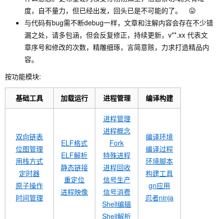
度，自不量力，但已经出发，回头已是不可能的了。 😛
与代码有bug需不断debug一样，文章和注解内容会存在不少错
漏之处，请多包涵，但会反复修正，持续更新，v**.xx 代表文
章序号和修改的次数，精雕细琢，言简意赅，力求打造精品内
容。
按功能模块:
基础工具
加载运行
进程管理
编译构建
进程管理
进程概念
双向链表
编译环境
ELF格式
Fork
位图管理
编译过程
ELF解析
特殊进程
用栈方式
环境脚本
静态链接
进程回收
定时器
构建工具
重定位
信号生产
原子操作
gn应用
进程映像
信号消费
时间管理
忍者ninja
Shell编辑
Shell解析