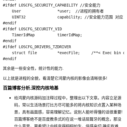
#ifdef LOSCFG_SECURITY_CAPABILITY //安全能力

    User                *user;  //进程的拥有者

    UINT32              capability; //安全能力范围 对应 CA
#endif

#ifdef LOSCFG_SECURITY_VID

    TimerIdMap          timerIdMap;

#endif

#ifdef LOSCFG_DRIVERS_TZDRIVER

    struct file         *execFile;     /**< Exec bin of
其余是一些安全性，统计性的能力.
以上就是进程的全貌，看清楚它鸿蒙内核的影像会清晰很多!
百篇博客分析.深挖内核地基
给鸿蒙内核源码加注释过程中，整理出以下文章。内容立足源
码，常以生活场景打比方尽可能多的将内核知识点置入某种场
景，具有画面感，容易理解记忆。说别人能听得懂的话很重要!
百篇博客绝不是百度教条式的在说一堆诘屈聱牙的概念，那没
什么意思。更希望让内核变得栩栩如生，倍感亲切.确实有难