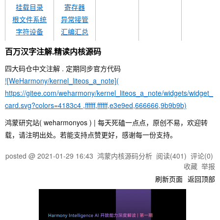
挂载目录
寄存器
根文件系统
异常接管
字符设备
汇编汇总
VFS
中断切换
百万汉字注解.精读内核源码
文件句柄
中断概念
四大码仓中文注解 . 定期同步官方代码
管道文件
中断管理
![WeHarmony/kernel_liteos_a_note](
https://gitee.com/weharmony/kernel_liteos_a_note/widgets/widget_
card.svg?colors=4183c4 ,ffffff,ffffff,e3e9ed,666666,9b9b9b)
鸿蒙研究站( weharmonyos ) | 每天死磕一点点，原创不易，欢迎转
载，请注明出处。若能支持点赞更好，感谢每一份支持。
posted @
2021-01-29 16:43
鸿蒙内核源码分析
阅读(
401
) 评论(
0
)
收藏
举报
刷新页面
返回顶部