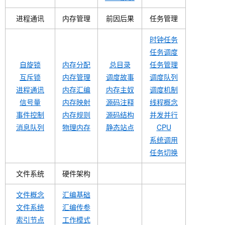
进程通讯
内存管理
前因后果
任务管理
时钟任务
任务调度
自旋锁
内存分配
总目录
任务管理
互斥锁
内存管理
调度故事
调度队列
进程通讯
内存汇编
内存主奴
调度机制
信号量
内存映射
源码注释
线程概念
事件控制
内存规则
源码结构
并发并行
消息队列
物理内存
静态站点
CPU
系统调用
任务切换
文件系统
硬件架构
文件概念
汇编基础
文件系统
汇编传参
索引节点
工作模式