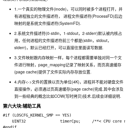
1.一个真实的物理文件(
inode
)，可以同时被多个进程打开，并
有进程独立的文件描述符， 进程文件描述符(
ProcessFD
)后边
映射的是系统文件描述符(
SystemFD
).
2.系统文件描述符(
0-stdin，1-stdout，2-stderr
)默认被内核占
用，任何进程的文件描述符前三个都是(
stdin，stdout，
stderr
)，默认已经打开，可以直接往里面读写数据.
3.文件映射跟内存映射一样，每个进程都需要单独对同一个文
件进行映射，page_mapping记录了映射关系，而页高速缓存
(
page cache
)提供了文件实际内存存放位置.
4.内存<->文件的置换以页为单位(4K)，进程并不能对硬盘文件
直接操作，必须通过页高速缓存(
page cache
)完成.其中会涉及
到一些经典的概念比如
COW
(写时拷贝)技术.后续会详细说明.
第六大块:辅助工具
#if (LOSCFG_KERNEL_SMP == YES)

    UINT32               timerCpu;     /**< CPU co
#endif
