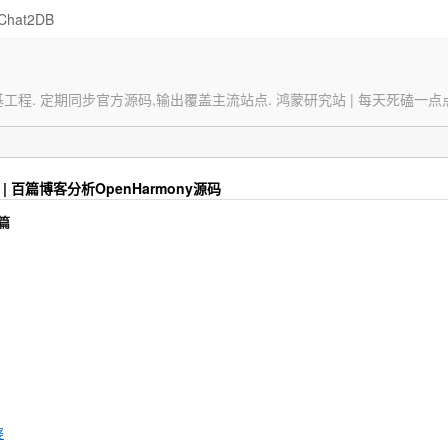
Chat2DB
定期同步官方源码,输出覆盖主流站点. 鸿蒙研究站 | 每天死磕一点点 => w
 | 百篇博客分析OpenHarmony源码
篇
婆