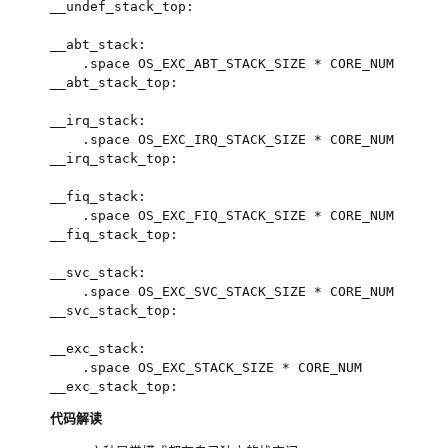
__undef_stack_top:

__abt_stack:

    .space OS_EXC_ABT_STACK_SIZE * CORE_NUM

__abt_stack_top:

__irq_stack:

    .space OS_EXC_IRQ_STACK_SIZE * CORE_NUM 

__irq_stack_top:

__fiq_stack:

    .space OS_EXC_FIQ_STACK_SIZE * CORE_NUM

__fiq_stack_top:

__svc_stack:

    .space OS_EXC_SVC_STACK_SIZE * CORE_NUM 

__svc_stack_top:

__exc_stack:

    .space OS_EXC_STACK_SIZE * CORE_NUM

代码解读