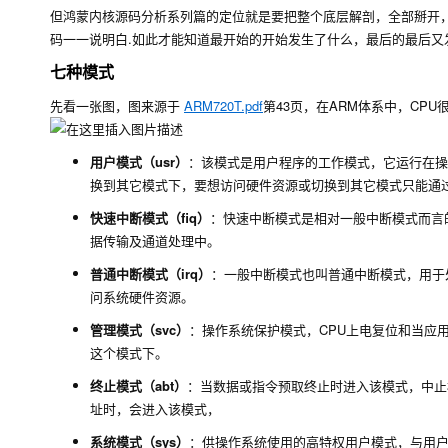
但鸿蒙内核源码分析系列篇的定位就是要把整个底层解剖，全部掰开
码一一说明白.如此才能知道最开始的开始发生了什么，最后的最后又
七种模式
先看一张图，图来源于
ARM720T.pdf
第43页，在ARM体系中，CP
用户模式（usr）
：该模式是用户程序的工作模式，它运行在操
换到其它模式下，要想访问硬件资源或切换到其它模式只能通
快速中断模式（fiq）
：快速中断模式是相对一般中断模式而言
据传输及通道处理中。
普通中断模式（irq）
：一般中断模式也叫普通中断模式，用于
问系统硬件资源。
管理模式（svc）
：操作系统保护模式，CPU上电复位和当应用
这个模式下。
终止模式（abt）
：当数据或指令预取终止时进入该模式，中止
址时，会进入该模式，
系统模式（sys）
：供操作系统使用的高特权用户模式，与用