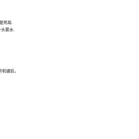
是死局.
头雾水.
发开机键后，