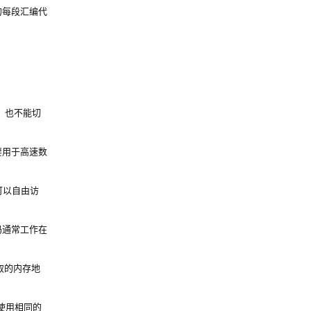
的每段汇编代
，也不能切
要用于高速数
可以自由访
码通常工作在
取的内存地
使用相同的