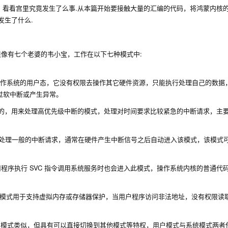
，看看宫里究竟发生了么事.从本篇开始要接触大量的汇编的代码，将鸿蒙内核
发生了什么.
U很像有七个老婆的韦小宝，工作在以下七种模式中:
作系统的用户态，它没有权限去操作其它硬件资源，只能执行处理自己的数据
过软中断或产生异常。
的，用来处理高优先级中断的模式，处理对时间要求比较紧急的中断请求，主
处理一般的中断请求，通常在硬件产生中断信号之后自动进入该模式，该模式
程序执行 SVC 指令调用系统服务时也会进入此模式，操作系统内核的普通代
模式用于支持虚拟内存或存储器保护，当用户程序访问非法地址，没有权限读
户模式类似，但具有可以直接切换到其他模式等特权，用户模式与系统模式两者