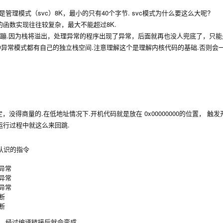
管理模式（svc）8K，最小的只有40个字节. svc模式为什么要这么大呢?
函数实现往往较复杂，最大不能超过8K.
闪蹦.因为栈将溢出，处理异常的程序出现了异常，后面就再也没人兜底了，只能
种异常模式都有自己的独立栈空间.注意理解这个是理解内核代码的基础.否则会一
得商量的.在低地址情况下.开机代码就是放在 0x00000000的位置， 触
统运行过程中就这么来回跳.
，经过编译链接后就会变成