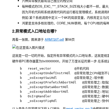
六种异常模式都有自己独立的栈空间
每种模式的
OS_EXC_***_STACK_SIZE
栈大小都不一样，最大是
因为开机代码和系统调用代码的运行都在管理模式，系统调用的
例如:某个系统调用中定义一个8K的局部变量，内核肯定立马
鸿蒙是支持多核处理的，
CORE_NUM
表明，每个CPU核的每
2.异常模式入口地址在哪?
再看一张图，图来源于
ARM720T.pdf
第56页
这就是一切一切的开始，指定所有异常模式的入口地址表，这就是规定，没
硬件将PC寄存器置为0x00000000，开始了万里长征的第一步.在系
    b   reset_vector            @开机代码

    b   _osExceptUndefInstrHdl 	@异常处理之CPU碰到不认识的指令

    b   _osExceptSwiHdl			@异常处理之:软中断

    b   _osExceptPrefetchAbortHdl	@异常处理之:取指异常

    b   _osExceptDataAbortHdl		@异常处理之:数据异常

    b   _osExceptAddrAbortHdl		@异常处理之:地址异常

    b   OsIrqHandler				@异常处理之:硬中断

以上是各个异常情况下的入口地址，在
reset_vector_mp.S
中都能找到