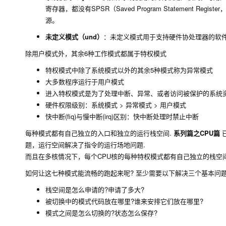
寄存器，都没有SPSR（Saved Program Statemen
源。
未定义模式（und）
：未定义模式用于支持硬件协处理器的软件
除用户模式外，其余6种工作模式都属于特权模式
特权模式中除了系统模式以外的其余5种模式称为异常模式
大多数程序运行于用户模式
进入特权模式是为了处理中断、异常、或者访问被保护的系统
硬件权限级别：系统模式 > 异常模式 > 用户模式
快中断(fiq)与慢中断(irq)区别：快中断处理时禁止中断
每种模式都有自己独立的入口和独立的运行栈空间.
系列篇之CPU篇
题，运行空间解决了指令的运行场地问题.
而且在多核情况下，每个CPU核的每种特权模式都有自己独立的栈空间
如何让这七种模式能流畅的跑起来呢? 至少需要以下解决三个基本问题
栈空间是怎么申请的?申请了多大?
被切换中的模式代码放在哪里?谁来安排它们放在哪里?
模式之间是怎么切换的?状态怎么保存?