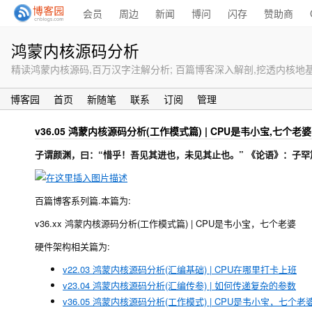
会员
周边
新闻
博问
闪存
赞助商
鸿蒙内核源码分析
精读鸿蒙内核源码,百万汉字注解分析; 百篇博客深入解剖,挖透内核地基工程. 
博客园
首页
新随笔
联系
订阅
管理
v36.05 鸿蒙内核源码分析(工作模式篇) | CPU是韦小宝,七个老婆
子谓颜渊，曰：“惜乎！吾见其进也，未见其止也。” 《论语》：子罕
百篇博客系列篇.本篇为:
v36.xx 鸿蒙内核源码分析(工作模式篇) | CPU是韦小宝，七个老婆
硬件架构相关篇为:
v22.03 鸿蒙内核源码分析(汇编基础) | CPU在哪里打卡上班
v23.04 鸿蒙内核源码分析(汇编传参) | 如何传递复杂的参数
v36.05 鸿蒙内核源码分析(工作模式) | CPU是韦小宝，七个老