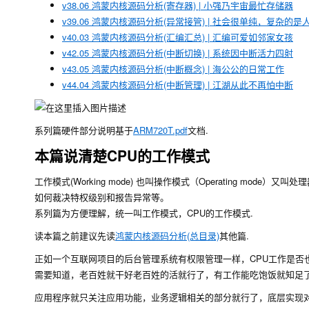
v38.06 鸿蒙内核源码分析(寄存器) | 小强乃宇宙最忙存储器
v39.06 鸿蒙内核源码分析(异常接管) | 社会很单纯，复杂的是
v40.03 鸿蒙内核源码分析(汇编汇总) | 汇编可爱如邻家女孩
v42.05 鸿蒙内核源码分析(中断切换) | 系统因中断活力四射
v43.05 鸿蒙内核源码分析(中断概念) | 海公公的日常工作
v44.04 鸿蒙内核源码分析(中断管理) | 江湖从此不再怕中断
系列篇硬件部分说明基于
ARM720T.pdf
文档.
本篇说清楚CPU的工作模式
工作模式(Working mode) 也叫操作模式（Operating mode）
如何裁决特权级别和报告异常等。
系列篇为方便理解，统一叫工作模式，CPU的工作模式.
读本篇之前建议先读
鸿蒙内核源码分析(总目录)
其他篇.
正如一个互联网项目的后台管理系统有权限管理一样，CPU工作是否也
需要知道，老百姓就干好老百姓的活就行了，有工作能吃饱饭就知足了
应用程序就只关注应用功能，业务逻辑相关的部分就行了，底层实现对