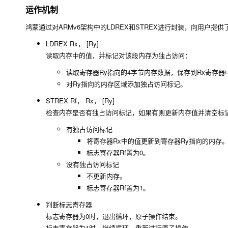
运作机制
鸿蒙通过对
ARMv6
架构中的
LDREX
和
STREX
进行封装，向用户提供
LDREX Rx， [Ry]
读取内存中的值，并标记对该段内存为独占访问：
读取寄存器Ry指向的4字节内存数据，保存到Rx寄存器
对Ry指向的内存区域添加独占访问标记。
STREX Rf， Rx， [Ry]
检查内存是否有独占访问标记，如果有则更新内存值并清空标
有独占访问标记
将寄存器Rx中的值更新到寄存器Ry指向的内存
标志寄存器Rf置为0。
没有独占访问标记
不更新内存。
标志寄存器Rf置为1。
判断标志寄存器
标志寄存器为0时，退出循环，原子操作结束。
标志寄存器为1时，继续循环，重新进行原子操作。