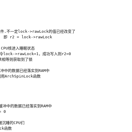
播事件.不一定lock->rawLock的值已经改变了

 即 r2 = lock->rawLock

用，CPU核进入睡眠状态

令lock->rawLock=1，成功写入则r2=0

，如果相等则获取到了锁

保证缓冲中的数据已经落实到RAM中

  

以保证缓冲中的数据已经落实到RAM中

 0

唤醒沉睡的CPU们
