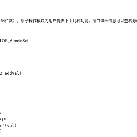
4（有符号64位数）。原子操作模块为用户提供下面几种功能，接口详细信息可以查看
LOS_AtomicSet
 addVal)	

 

]"

"(val)


