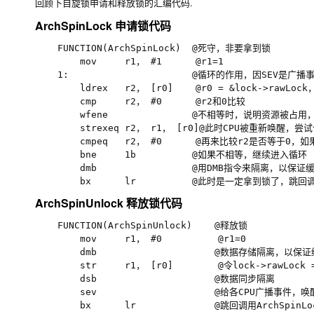
回顾下自旋锁申请和释放锁的汇编代码.
ArchSpinLock 申请锁代码
    FUNCTION(ArchSpinLock)  @死守，非要拿到锁

        mov     r1， #1      @r1=1

    1:                      @循环的作用，因SEV是广
        ldrex   r2， [r0]    @r0 = &lock->rawLock，
        cmp     r2， #0      @r2和0比较

        wfene               @不相等时，说明资源被占
        strexeq r2， r1， [r0]@此时CPU被重新唤醒，尝试
        cmpeq   r2， #0      @再来比较r2是否等于0
        bne     1b          @如果不相等，继续进入循环

        dmb                 @用DMB指令来隔离，以
ArchSpinUnlock 释放锁代码
    FUNCTION(ArchSpinUnlock)    @释放锁

        mov     r1， #0          @r1=0             
        dmb                     @数据存储隔离，
        str     r1， [r0]        @令lock->rawLock =
        dsb                     @数据同步隔离

        sev                     @给各CPU广播事件，