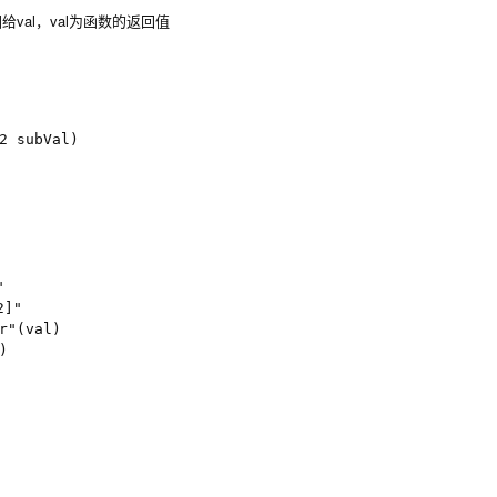
给val，val为函数的返回值
 subVal)	



]"

"(val)


