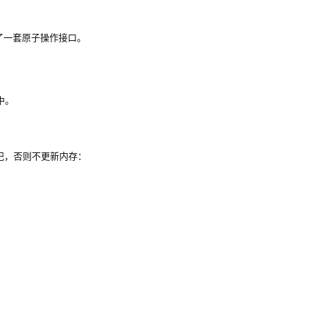
了一套原子操作接口。
中。
记，否则不更新内存：
。