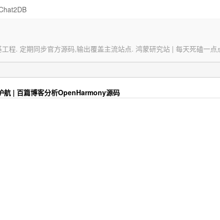
Chat2DB
定期同步官方源码,输出覆盖主流站点. 鸿蒙研究站 | 每天死磕一点点 => w
航 | 百篇博客分析OpenHarmony源码