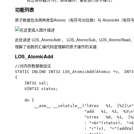
功能列表
原子数据包含两种类型Atomic（有符号32位数）与 Atomic6
此处讲述
LOS_AtomicAdd
，
LOS_AtomicSub
，
LOS_AtomicRead
，
理解了函数的汇编代码是理解的原子操作的关键.
LOS_AtomicAdd
//对内存数据做加法

STATIC INLINE INT32 LOS_AtomicAdd(Atomic *v， INT32
{

    INT32 val;

    UINT32 status;

    do {

        __asm__ __volatile__("ldrex   %1， [%2]\n"

                             "add   %1， %1， %3\n"
                             "strex   %0， %1， [%2
                             : "=&r"(status)， "=&r
                             : "r"(v)， "r"(addVal)