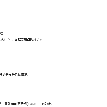
管.
就是 *v ，函数要独占的就是它
可能执行的分支告诉编译器。
strex更新成(status == 0)为止.