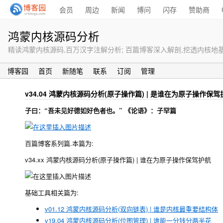
会员
周边
新闻
博问
闪存
赞助商
鸿蒙内核源码分析
精读鸿蒙内核源码,百万汉字注解分析; 百篇博客深入解剖,挖透内核地基工程. 
博客园
首页
新随笔
联系
订阅
管理
v34.04 鸿蒙内核源码分析(原子操作篇) | 是谁在为原子操作保驾护
子曰：“吾未见好德如好色者也。” 《论语》：子罕篇
百篇博客系列篇.本篇为:
v34.xx 鸿蒙内核源码分析(原子操作篇) | 谁在为原子操作保驾护航
基础工具相关篇为:
v01.12 鸿蒙内核源码分析(双向链表) | 谁是内核最重要结构体
v19.04 鸿蒙内核源码分析(位图管理) | 谁能一分钱分两半花