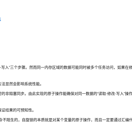
航
改-写入”三个步骤。然而同一内存区域的数据可能同时被多个任务访问，如果在
方法显然会影响系统性能。
的非阻塞同步。由此实现的原子操作能确保对同一数据的“读取-修改-写入”操
保证结果的可预知性。
EX指令不陌生的，自旋锁的本质就是对某个变量的原子操作，而且一定要通过汇编