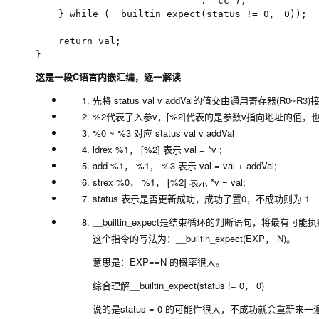
                             : "cc");

    } while (__builtin_expect(status != 0， 0));

    return val;

这是一段C语言内嵌汇编，逐一解读
先将
status
val
v
addVal
的值交由通用寄存器(R0~R3)接
%2代表了入参v，[%2]代表的是参数v指向地址的值，也
%0 ~ %3 对应
status
val
v
addVal
ldrex %1， [%2] 表示 val = *v ;
add %1， %1， %3 表示 val = val + addVal;
strex %0， %1， [%2] 表示 *v = val;
status 表示是否更新成功，成功了置0，不成功则为 1
__builtin_expect是结束循环的判断语句，将最有
这个指令的写法为：__builtin_expect(EXP， N)。
意思是：EXP==N 的概率很大。
综合理解__builtin_expect(status != 0， 0)
说的是status = 0 的可能性很大，不成功就会重新来一遍，直到