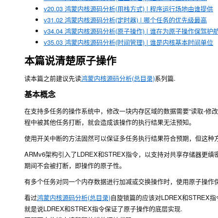
v20.03 鸿蒙内核源码分析(用栈方式) | 程序运行场地由谁提供
v31.02 鸿蒙内核源码分析(定时器) | 哪个任务的优先级最高
v34.04 鸿蒙内核源码分析(原子操作) | 谁在为原子操作保驾护
v35.03 鸿蒙内核源码分析(时间管理) | 谁是内核基本时间单位
本篇说清楚原子操作
读本篇之前建议先读
鸿蒙内核源码分析(总目录)
系列篇.
基本概念
在支持多任务的操作系统中，修改一块内存区域的数据需要“读取-修
程中被其他任务打断，就会造成该操作的执行结果无法预知。
使用开关中断的方法固然可以保证多任务执行结果符合预期，但这种
ARMv6
架构引入了
LDREX
和
STREX
指令，以支持对共享存储器更缜密
期间不会被打断，即操作的原子性。
有多个任务对同一个内存数据进行加减或交换操作时，使用原子操作
看过
鸿蒙内核源码分析(总目录)
自旋锁篇的应该对LDREX和STR
就是说
LDREX
和
STREX
指令保证了原子操作的底层实现.