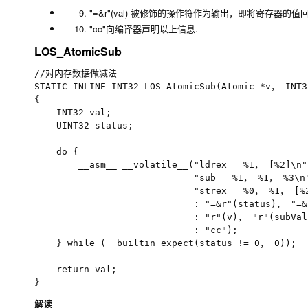
"=&r"(val) 被修饰的操作符作为输出，即将寄存器的值回
"cc"向编译器声明以上信息.
LOS_AtomicSub
//对内存数据做减法

STATIC INLINE INT32 LOS_AtomicSub(Atomic *v， INT32
{

    INT32 val;

    UINT32 status;

    do {

        __asm__ __volatile__("ldrex   %1， [%2]\n"

                             "sub   %1， %1， %3\n"
                             "strex   %0， %1， [%2
                             : "=&r"(status)， "=&r
                             : "r"(v)， "r"(subVal)
                             : "cc");

    } while (__builtin_expect(status != 0， 0));

    return val;

解读