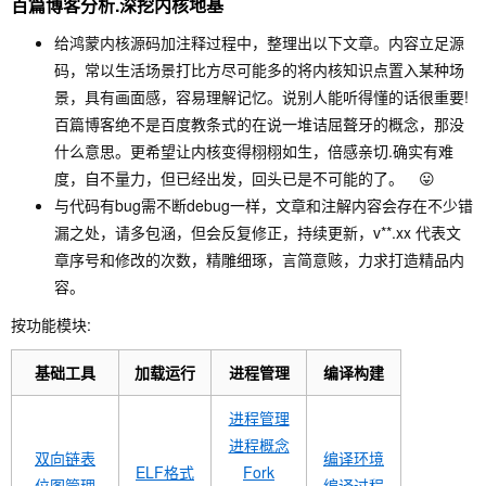
百篇博客分析.深挖内核地基
给鸿蒙内核源码加注释过程中，整理出以下文章。内容立足源
码，常以生活场景打比方尽可能多的将内核知识点置入某种场
景，具有画面感，容易理解记忆。说别人能听得懂的话很重要!
百篇博客绝不是百度教条式的在说一堆诘屈聱牙的概念，那没
什么意思。更希望让内核变得栩栩如生，倍感亲切.确实有难
度，自不量力，但已经出发，回头已是不可能的了。 😛
与代码有bug需不断debug一样，文章和注解内容会存在不少错
漏之处，请多包涵，但会反复修正，持续更新，v**.xx 代表文
章序号和修改的次数，精雕细琢，言简意赅，力求打造精品内
容。
按功能模块:
基础工具
加载运行
进程管理
编译构建
进程管理
进程概念
双向链表
编译环境
ELF格式
Fork
位图管理
编译过程