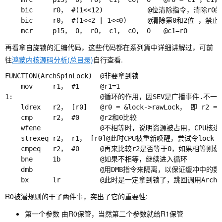
    bic     r0， #(1<<12) 			@位清除指令，清除r0的第11位

    bic     r0， #(1<<2 | 1<<0)		@清除第0和2位 ，禁止 MMU和缓存 0位:MMU enable/disable 2位:Cache enable/disable

再看拿自旋锁的汇编代码，这些代码都在系列篇中详细讲解过，可前
往
鸿蒙内核源码分析(总目录)
自行查看.
FUNCTION(ArchSpinLock)	@非要拿到锁

	mov 	r1， #1		@r1=1

1:						@循环的作用，因SEV是广播事件.不一定lock->rawLock的值已经改变了

	ldrex	r2， [r0]	@r0 = &lock->rawLock， 即 r2 = lock->rawLock

	cmp 	r2， #0		@r2和0比较

	wfene				@不相等时，说明资源被占用，CPU核进入睡眠状态

	strexeq r2， r1， [r0]@此时CPU被重新唤醒，尝试令lock->rawLock=1，成功写入则r2=0

	cmpeq	r2， #0		@再来比较r2是否等于0，如果相等则获取到了锁

	bne 	1b			@如果不相等，继续进入循环

	dmb 				@用DMB指令来隔离，以保证缓冲中的数据已经落实到RAM中

R0
被潜规则的干了两件事，突出了它的重要性:
第一个参数 由R0保管，当然第二个参数就给R1保管