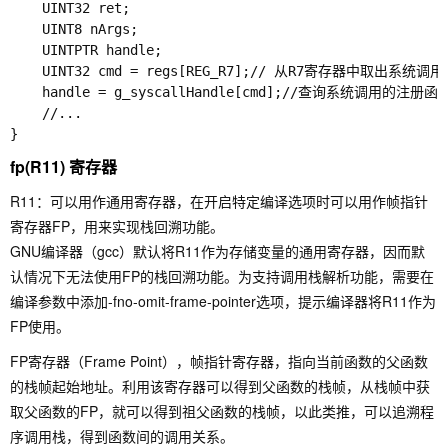
    UINT32 ret;

    UINT8 nArgs;

    UINTPTR handle;

    UINT32 cmd = regs[REG_R7];// 从R7寄存器中取出系统调用
    handle = g_syscallHandle[cmd];//查询系统调用的注册函数
    //...

fp(R11) 寄存器
R11：可以用作通用寄存器，在开启特定编译选项时可以用作帧指针
寄存器FP，用来实现栈回溯功能。
GNU编译器（gcc）默认将R11作为存储变量的通用寄存器，因而默
认情况下无法使用FP的栈回溯功能。为支持调用栈解析功能，需要在
编译参数中添加-fno-omit-frame-pointer选项，提示编译器将R11作为
FP使用。
FP寄存器（Frame Point），帧指针寄存器，指向当前函数的父函数
的栈帧起始地址。利用该寄存器可以得到父函数的栈帧，从栈帧中获
取父函数的FP，就可以得到祖父函数的栈帧，以此类推，可以追溯程
序调用栈，得到函数间的调用关系。