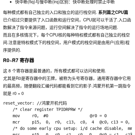
快中断(fiq)与慢中断(irq)区别：快中断处理时禁止中断
每种模式都有自己独立的入口和独立的运行栈空间.
系列篇之CPU篇
已介绍过只要提供了入口函数和运行空间，CPU就可以干活了.入口函
数解决了指令来源问题，运行空间解决了指令的运行场地问题.
而且在多核情况下，每个CPU核的每种特权模式都有自己独立的栈空
间.注意是特权模式下的栈空间，用户模式的栈空间是由用户(应用)程
序提供的.
R0~R7 寄存器
这 8 个寄存器是最普通的，所有模式都可以访问和使用.
尤其是
R0
是寄存器中的王牌，被称为头号寄存器，通用寄存器中它用
的最高频，随便翻段汇编代码都能看到它的影子.鸿蒙开机第一跳指令
就是 r0 = 0
reset_vector: //鸿蒙开机代码

    /* clear register TPIDRPRW */

    mov     r0， #0					@r0 = 0

    mcr     p15， 0， r0， c13， c0， 4 	@c0，c13 = 0， C13为进程标识符 含义见 ARM720T.PDF 第64页

    /* do some early cpu setup: i/d cache disable， m
    mrc     p15， 0， r0， c1， c0， 0  	@r0 = c1 ，c1寄存器详细解释见第64页
