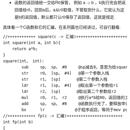
函数的返回值统一交给R0保管， 例如 a -> b ，b执行完会把返
回值给r0，回到a后，a从r0取值，不管取到什么，它就认为这
是b的返回值，默认都只认r0保存了返回值，这就是规定.
具体看一个C函数和它的汇编，在系列篇也已经讲过，可自行翻看.
//++++++++++++ square(c -> 汇编)++++++++++++++++++++++++
int square(int a，int b){

    return a*b;

}

square(int， int):

        sub     sp， sp， #8     @sp减去8，意思为给s
        str     r0， [sp， #4]   @第一个参数入栈

        str     r1， [sp]       @第二个参数入栈

        ldr     r1， [sp， #4]   @取出第一个参数给r1

        ldr     r2， [sp]       @取出第二个参数给r2

        mul     r0， r1， r2     @执行a*b给R0，返回值
        add     sp， sp， #8     @函数执行完了，要释放申
        bx      lr             @子程序返回，等同于mov 
//++++++++++++ fp(c -> 汇编)++++++++++++++++++++++++

int fp(int b)

{
