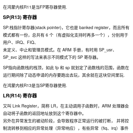
在鸿蒙内核R11是当FP寄存器使用.
SP(R13) 寄存器
SP:栈指针寄存器(stack pointer)，它也是 banked register，而且所有
模式都有一份，总共有 6 个（有虚拟化支持时再多一个），分别用于
用户、IRQ、FIQ、
未定义、中止和管理员模式。在 ARM 手册，有时用 SP_usr、
SP_svc 这样的写法来表示不同模式下的 SP 寄存器。
SP指向函数栈的栈顶，如此 fp 和 sp 就划定了函数栈的范围，函数在
运行期间除了动态申请的内存要跑出去玩，其余就在这块空间里玩.
在鸿蒙内核R13是当SP寄存器使用.
LR(R14) 寄存器
又叫 Link Register，简称 LR，在主动调用子函数时，ARM 处理器会
自动将子函数的返回地址放到这个寄存器中。
另外在异常发生的被动阶段，会导致程序正常运行的被打断， 并将控
制流转移到相应的异常处理（异常响应），有些异常（fiq、irq）事件