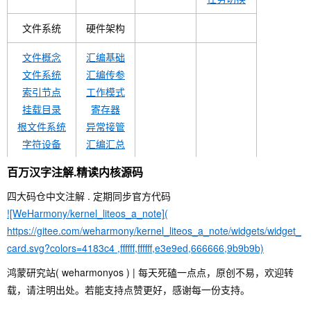
文件系统
硬件架构
文件概念
汇编基础
文件系统
汇编传参
索引节点
工作模式
挂载目录
寄存器
根文件系统
异常接管
字符设备
汇编汇总
VFS
中断切换
百万汉字注解.精读内核源码
文件句柄
中断概念
四大码仓中文注解 . 定期同步官方代码
管道文件
中断管理
![WeHarmony/kernel_liteos_a_note](
https://gitee.com/weharmony/kernel_liteos_a_note/widgets/widget_
card.svg?colors=4183c4 ,ffffff,ffffff,e3e9ed,666666,9b9b9b)
鸿蒙研究站( weharmonyos ) | 每天死磕一点点，原创不易，欢迎转
载，请注明出处。若能支持点赞更好，感谢每一份支持。