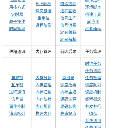
ELF解析
特殊进程
用栈方式
环境脚本
静态链接
进程回收
定时器
构建工具
重定位
信号生产
原子操作
gn应用
进程映像
信号消费
时间管理
忍者ninja
Shell编辑
Shell解析
进程通讯
内存管理
前因后果
任务管理
时钟任务
任务调度
自旋锁
内存分配
总目录
任务管理
互斥锁
内存管理
调度故事
调度队列
进程通讯
内存汇编
内存主奴
调度机制
信号量
内存映射
源码注释
线程概念
事件控制
内存规则
源码结构
并发并行
消息队列
物理内存
静态站点
CPU
系统调用
任务切换