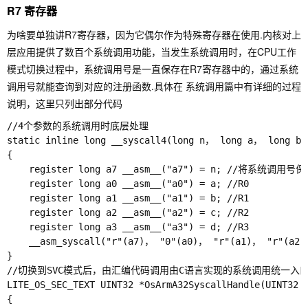
R7 寄存器
为啥要单独讲R7寄存器，因为它偶尔作为特殊寄存器在使用.内核对上
层应用提供了数百个系统调用功能，当发生系统调用时，在CPU工作
模式切换过程中，系统调用号是一直保存在R7寄存器中的，通过系统
调用号就能查询到对应的注册函数.具体在 系统调用篇中有详细的过程
说明，这里只列出部分代码
//4个参数的系统调用时底层处理

static inline long __syscall4(long n， long a， long b，
{

	register long a7 __asm__("a7") = n; //将系统调用号保存在R7寄存器

	register long a0 __asm__("a0") = a; //R0

	register long a1 __asm__("a1") = b; //R1

	register long a2 __asm__("a2") = c; //R2

	register long a3 __asm__("a3") = d; //R3

	__asm_syscall("r"(a7)， "0"(a0)， "r"(a1)， "r"(a2)， "r"(a3))

}

//切换到SVC模式后，由汇编代码调用由C语言实现的系统调用统一入口
LITE_OS_SEC_TEXT UINT32 *OsArmA32SyscallHandle(UINT32 *
{
