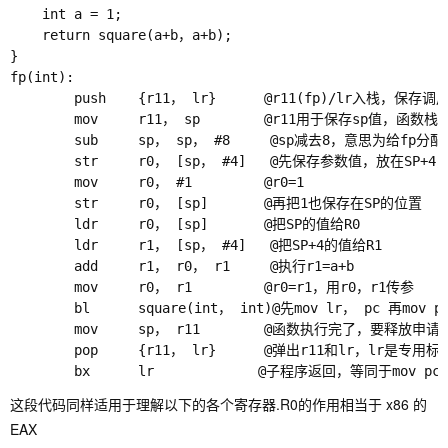
    int a = 1;

    return square(a+b，a+b);

}

fp(int):

        push    {r11， lr}      @r11(fp)/lr入栈，保存调
        mov     r11， sp        @r11用于保存sp值，函数栈
        sub     sp， sp， #8     @sp减去8，意思为给
        str     r0， [sp， #4]   @先保存参数值，放在SP
        mov     r0， #1         @r0=1

        str     r0， [sp]       @再把1也保存在SP的位置

        ldr     r0， [sp]       @把SP的值给R0

        ldr     r1， [sp， #4]   @把SP+4的值给R1

        add     r1， r0， r1     @执行r1=a+b

        mov     r0， r1         @r0=r1，用r0，r1传参

        bl      square(int， int)@先mov lr， pc 再mov pc
        mov     sp， r11        @函数执行完了，要释放申请
        pop     {r11， lr}      @弹出r11和lr，lr
这段代码同样适用于理解以下的各个寄存器.R0的作用相当于 x86 的
EAX