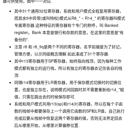
器可供使用，图中一一对应.
其中31个通用32位寄存器，系统和用户模式全程复用寄存器，
而其余5中异常(或叫特权)模式从R8_* ~ R14_* 的寄存器叫模式
专属寄存器.这种特征的寄存器有个专门的称呼，叫 Banked
register。Bank 本意是银行和存款的意思，在这里的意思是"有
备份的".
注意 r8 和 r8_fiq是两个不同的寄存器，名字前缀是为了好记，
管理方便，以示同级概念理解.如此凑成了31个寄存器.
其中r13寄存器用于SP寄存器，始终指向栈顶，因为每种工作
模式都有独立的运行栈，所以有独立的寄存器去记住各自的栈
顶.
同理r14寄存器用于LR寄存器，用于保存模式切换时的切换位
置，也是独立存在，说明模式间回跳时并不需要重新给r14_*赋
值，只需在跳出去的时候保存即可.
系统和用户模式共用r13(sp)和r14(lr)寄存器，所以在每个子函
数的栈帧中都要保存上一个调用它函数的SP和LR值，自己执行
完成后要从栈帧中恢复这两个寄存器的值，否则无法界定回去
后从哪里开始，从哪里计算偏移位置.