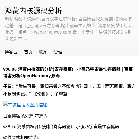
鸿蒙内核源码分析
精读鸿蒙内核源码,百万汉字注解分析; 百篇博客深入解剖,挖透内核
地基工程. 定期同步官方源码,输出覆盖主流站点. 鸿蒙研究站 | 每天
死磕一点点 => weharmonyos.com 做一个专注而靠谱的技术站,持
续更新中 ...
博客园
首页
联系
管理
v38.06 鸿蒙内核源码分析(寄存器篇) | 小强乃宇宙最忙存储器 | 百篇
博客分析OpenHarmony源码
子曰：“后生可畏，焉知来者之不如今也？四十、五十而无闻焉，斯亦
不足畏也已。” 《论语》：子罕篇
百篇博客系列篇.本篇为:
v38.xx 鸿蒙内核源码分析(寄存器篇) | 小强乃宇宙最忙存储器
硬件架构相关篇为: