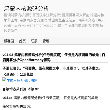
鸿蒙内核源码分析
精读鸿蒙内核源码,百万汉字注解分析; 百篇博客深入解剖,挖透内核
地基工程. 定期同步官方源码,输出覆盖主流站点. 鸿蒙研究站 | 每天
死磕一点点 => weharmonyos.com 做一个专注而靠谱的技术站,持
续更新中 ...
博客园
首页
联系
管理
v04.03 鸿蒙内核源码分析(任务调度篇) | 任务是内核调度的单元 | 百
篇博客分析OpenHarmony源码
子谓公冶长，“可妻也。虽在缧绁之中，非其罪也”。以其子妻之。
《论语》：公冶长篇
百篇博客系列篇.本篇为:
v04.xx 鸿蒙内核源码分析(任务调度篇) | 任务是内核调度的单元
任务管理相关篇为: