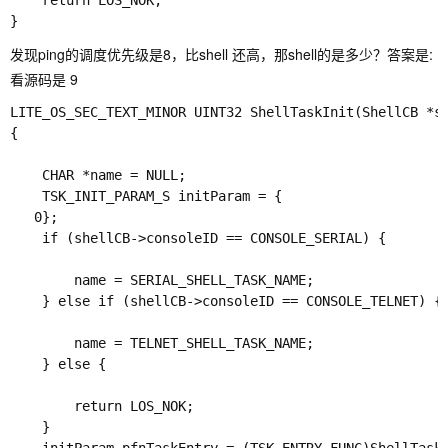
    return LOS_NOK;

发现ping的调度优先级是8，比shell 还高，那shell的是多少？答案是:
看源码是 9
LITE_OS_SEC_TEXT_MINOR UINT32 ShellTaskInit(ShellCB *sh
{

    CHAR *name = NULL;

    TSK_INIT_PARAM_S initParam = {

   0};

    if (shellCB->consoleID == CONSOLE_SERIAL) {

        name = SERIAL_SHELL_TASK_NAME;

    } else if (shellCB->consoleID == CONSOLE_TELNET) {

        name = TELNET_SHELL_TASK_NAME;

    } else {

        return LOS_NOK;

    }
