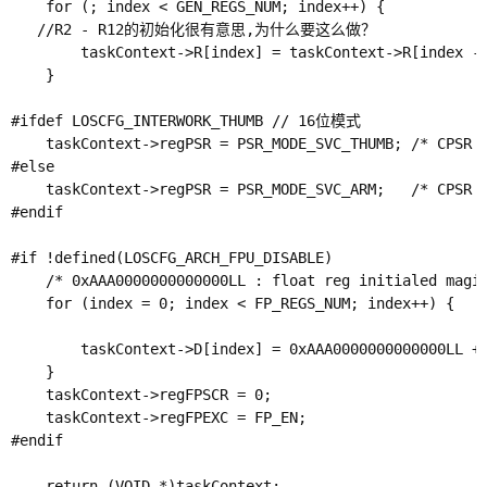
    for (; index < GEN_REGS_NUM; index++) {

   //R2 - R12的初始化很有意思,为什么要这么做？

        taskContext->R[index] = taskContext->R[index - 
    }

#ifdef LOSCFG_INTERWORK_THUMB // 16位模式

    taskContext->regPSR = PSR_MODE_SVC_THUMB; /* CPSR (
#else

    taskContext->regPSR = PSR_MODE_SVC_ARM;   /* CPSR (
#endif

#if !defined(LOSCFG_ARCH_FPU_DISABLE)

    /* 0xAAA0000000000000LL : float reg initialed magic
    for (index = 0; index < FP_REGS_NUM; index++) {

        taskContext->D[index] = 0xAAA0000000000000LL + 
    }

    taskContext->regFPSCR = 0;

    taskContext->regFPEXC = FP_EN;

#endif

    return (VOID *)taskContext;
