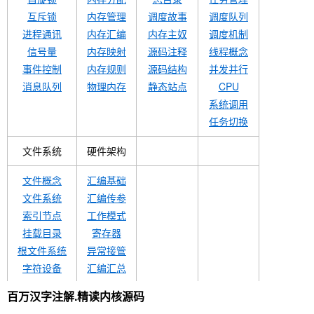
互斥锁
内存管理
调度故事
调度队列
进程通讯
内存汇编
内存主奴
调度机制
信号量
内存映射
源码注释
线程概念
事件控制
内存规则
源码结构
并发并行
消息队列
物理内存
静态站点
CPU
系统调用
任务切换
文件系统
硬件架构
文件概念
汇编基础
文件系统
汇编传参
索引节点
工作模式
挂载目录
寄存器
根文件系统
异常接管
字符设备
汇编汇总
VFS
中断切换
百万汉字注解.精读内核源码
文件句柄
中断概念