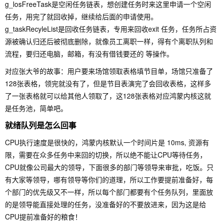
g_losFreeTask是空闲任务链表，想创建任务时来这里申请一个空闲
任务，用完了就回收掉，继续给后面的申请使用。
g_taskRecyleList是回收任务链表，专用来回收exit 任务，任务所占资
源被确认归还后被彻底删除，就像员工离职一样，得有个离职队列和
流程，要归还电脑，邮箱，有没有借钱要还的 等操作。
对应张大爷的故事：用户要来场馆领取表格填节目单，场馆只准备了
128张表格，领完就没有了，但是节目表演完了会回收表格，这样多
了一张表格就可以给其他人领取了，这128张表格对应鸿蒙内核这就
是任务池，简单吧。
就绪队列是怎么回事
CPU执行速度是很快的，鸿蒙内核默认一个时间片是 10ms, 资源有
限，需要在众多任务中来回的切换，所以绝不能让CPU等待任务，
CPU就像公司最大的领导，下面很多的部门等领导来审批，吃饭。只
有大家等领导，哪有领导等你们的道理，所以工作要提前准备好，每
个部门的优先级又不一样，所以每个部门都要有个任务队列，里面放
的是领导能直接处理的任务，没准备好的不要放进来，因为这是给
CPU提前准备好的粮食！