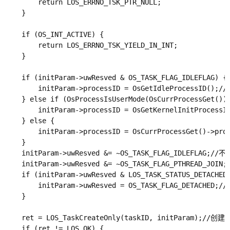
        return LOS_ERRNO_TSK_PTR_NULL;

    }

    if (OS_INT_ACTIVE) {

        return LOS_ERRNO_TSK_YIELD_IN_INT;

    }

    if (initParam->uwResved & OS_TASK_FLAG_IDLEFLAG
        initParam->processID = OsGetIdleProcessID()
    } else if (OsProcessIsUserMode(OsCurrProcessG
        initParam->processID = OsGetKernelInitProces
    } else {

        initParam->processID = OsCurrProcessGet()->
    }

    initParam->uwResved &= ~OS_TASK_FLAG_IDLEFLAG;//不
    initParam->uwResved &= ~OS_TASK_FLAG_PTHREAD_JOIN
    if (initParam->uwResved & LOS_TASK_STATUS_DETA
        initParam->uwResved = OS_TASK_FLAG_DETAC
    }

    ret = LOS_TaskCreateOnly(taskID, initPar
    if (ret != LOS_OK) {
