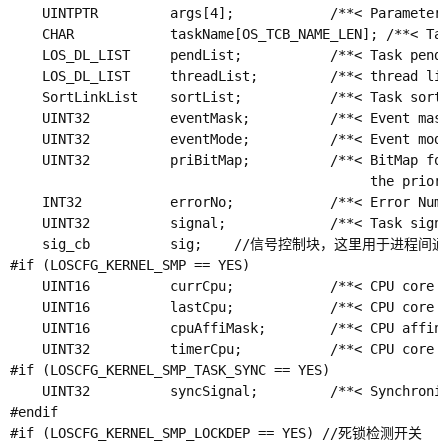
    UINTPTR         args[4];            /**< Paramet
    CHAR            taskName[OS_TCB_NAME_LEN]; /**< 
    LOS_DL_LIST     pendList;           /**< T
    LOS_DL_LIST     threadList;         /**< thre
    SortLinkList    sortList;           /**< Task s
    UINT32          eventMask;          /**< Event ma
    UINT32          eventMode;          /**< Event mo
    UINT32          priBitMap;          /**< B
                                             the p
    INT32           errorNo;            /**< Error Num 
    UINT32          signal;             /**< Task sig
    sig_cb          sig;    //信号控制块，这里用于进程间通
#if (LOSCFG_KERNEL_SMP == YES)

    UINT16          currCpu;            /**< CPU co
    UINT16          lastCpu;            /**< CPU co
    UINT16          cpuAffiMask;        /**< 
    UINT32          timerCpu;           /**< CPU c
#if (LOSCFG_KERNEL_SMP_TASK_SYNC == YES)

    UINT32          syncSignal;         /**< Synchro
#endif

#if (LOSCFG_KERNEL_SMP_LOCKDEP == YES) //死锁检测开关
