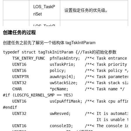
LOS_TaskP
设置指定任务的优先级。
riSet
LOS_TaskP
获取指定任务的优先级。
创建任务的过程
riGet
创建任务之前先了解另一个结构体 tagTskInitParam
任务信息
LOS_CurTa
获取当前任务的ID。
typedef struct tagTskInitParam {//Task的初始化参数

获取
skIDGet
    TSK_ENTRY_FUNC  pfnTaskEntry;  /**< Task entran
    UINT16          usTaskPrio;    /**< Task priorit
LOS_TaskIn
设置指定任务的优先级。
    UINT16          policy;        /**< Task policy
foGet
    UINTPTR         auwArgs[4];    /**< Task parame
    UINT32          uwStackSize;   /**< Task stack s
LOS_TaskP
获取指定任务的信息。
    CHAR            *pcName;       /**< Task name */ 
riGet
#if (LOSCFG_KERNEL_SMP == YES)

    UINT16          usCpuAffiMask; /**< Task cpu aff
LOS_TaskS
#endif

获取指定任务的状态。
tatusGet
    UINT32          uwResved;      /**< It is automatic
                                        It is un
LOS_TaskN
    UINT16          consoleID;     /**< The console
获取指定任务的名称。