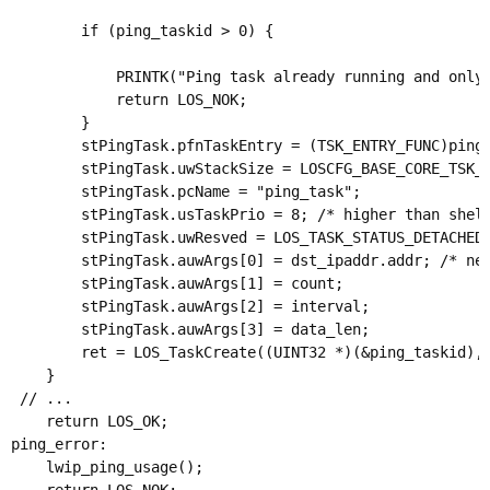
        if (ping_taskid > 0) {

            PRINTK("Ping task already running and only 
            return LOS_NOK;

        }

        stPingTask.pfnTaskEntry = (TSK_ENTRY_FUNC)p
        stPingTask.uwStackSize = LOSCFG_BASE_CORE_TSK_D
        stPingTask.pcName = "ping_task";

        stPingTask.usTaskPrio = 8; /* higher than
        stPingTask.uwResved = LOS_TASK_STATUS_DETACHED;
        stPingTask.auwArgs[0] = dst_ipaddr.addr; /* net
        stPingTask.auwArgs[1] = count;

        stPingTask.auwArgs[2] = interval;

        stPingTask.auwArgs[3] = data_len;

        ret = LOS_TaskCreate((UINT32 *)(&ping_taskid), 
    }

 // ...

    return LOS_OK;

ping_error:

    lwip_ping_usage();
