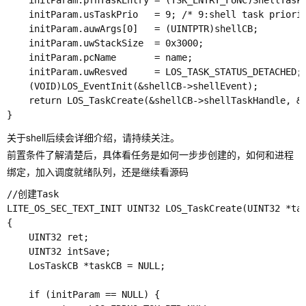
    initParam.pfnTaskEntry = (TSK_ENTRY_FUNC)ShellTask;
    initParam.usTaskPrio   = 9; /* 9:shell task priorit
    initParam.auwArgs[0]   = (UINTPTR)shellCB;

    initParam.uwStackSize  = 0x3000;

    initParam.pcName       = name;

    initParam.uwResved     = LOS_TASK_STATUS_DETACHED;

    (VOID)LOS_EventInit(&shellCB->shellEvent);

    return LOS_TaskCreate(&shellCB->shellTaskHandle, &i
关于shell后续会详细介绍，请持续关注。
前置条件了解清楚后，具体看任务是如何一步步创建的，如何和进程
绑定，加入调度就绪队列，还是继续看源码
//创建Task

LITE_OS_SEC_TEXT_INIT UINT32 LOS_TaskCreate(UINT32 *tas
{

    UINT32 ret;

    UINT32 intSave;

    LosTaskCB *taskCB = NULL;

    if (initParam == NULL) {
