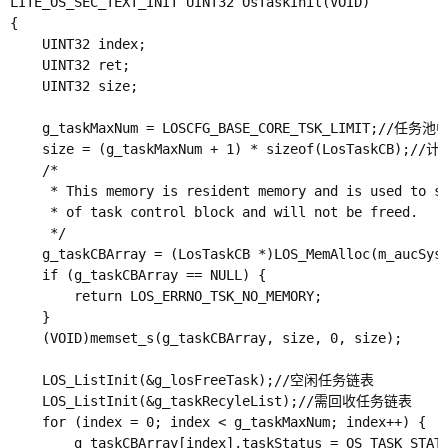
LITE_OS_SEC_TEXT_INIT UINT32 OsTaskInit(VOID)

{

    UINT32 index;

    UINT32 ret;

    UINT32 size;

    g_taskMaxNum = LOSCFG_BASE_CORE_TSK_LIMIT
    size = (g_taskMaxNum + 1) * sizeof(LosTaskCB)
    /*

     * This memory is resident memory and is used to sa
     * of task control block and will not be freed.

     */

    g_taskCBArray = (LosTaskCB *)LOS_MemAlloc(m_au
    if (g_taskCBArray == NULL) {

        return LOS_ERRNO_TSK_NO_MEMORY;

    }

    (VOID)memset_s(g_taskCBArray, size, 0, size);

    LOS_ListInit(&g_losFreeTask);//空闲任务链表

    LOS_ListInit(&g_taskRecyleList);//需回收任务链表

    for (index = 0; index < g_taskMaxNum; index++) {

        g_taskCBArray[index].taskStatus = OS_TASK_STATU