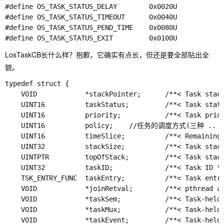
#define OS_TASK_STATUS_DELAY        0x0020U

#define OS_TASK_STATUS_TIMEOUT      0x0040U

#define OS_TASK_STATUS_PEND_TIME    0x0080U

LosTaskCB长什么样？抱歉，它确实有点长，但还是要全部贴出全
貌。
typedef struct {

    VOID            *stackPointer;      /**< Task 
    UINT16          taskStatus;         /**< Ta
    UINT16          priority;           /**< Task p
    UINT16          policy;    //任务的调度方式(三种 .. LOS
    UINT16          timeSlice;          /**< Remaini
    UINT32          stackSize;          /**< Task 
    UINTPTR         topOfStack;         /**< Task s
    UINT32          taskID;             /**< T
    TSK_ENTRY_FUNC  taskEntry;          /**< Task e
    VOID            *joinRetval;        /**< pthre
    VOID            *taskSem;           /**< Task-he
    VOID            *taskMux;           /**< Task-he
    VOID            *taskEvent;         /**< Task-he