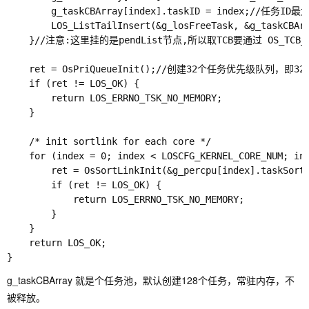
        g_taskCBArray[index].taskID = index;//任务ID最
        LOS_ListTailInsert(&g_losFreeTask, &g_taskC
    }//注意:这里挂的是pendList节点,所以取TCB要通过 OS_TCB_FRO
    ret = OsPriQueueInit();//创建32个任务优先级队列，即
    if (ret != LOS_OK) {

        return LOS_ERRNO_TSK_NO_MEMORY;

    }

    /* init sortlink for each core */

    for (index = 0; index < LOSCFG_KERNEL_CORE_NUM; ind
        ret = OsSortLinkInit(&g_percpu[index].ta
        if (ret != LOS_OK) {

            return LOS_ERRNO_TSK_NO_MEMORY;

        }

    }

    return LOS_OK;

g_taskCBArray 就是个任务池，默认创建128个任务，常驻内存，不
被释放。