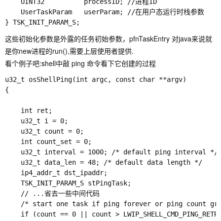
ameGet
    UINT32          processID; //进程ID

    UserTaskParam   userParam; //在用户态运行时栈参数

LOS_TaskIn
监控所有任务，获取所有任务的
foMonitor
信息。
这些初始化参数是外露的任务初始参数，
pfnTaskEntry 对java来说就
是你new进程的run(),
需要上层使用者提供.
LOS_NextT
获取即将被调度的任务的ID。
看个例子吧:shell中敲 ping 命令看下它创建的过程
askIDGet
u32_t osShellPing(int argc, const char **argv)

{

    int ret;

    u32_t i = 0;

    u32_t count = 0;

    int count_set = 0;

    u32_t interval = 1000; /* default ping interval */

    u32_t data_len = 48; /* default data length */

    ip4_addr_t dst_ipaddr;

    TSK_INIT_PARAM_S stPingTask;

    // ...省去一些中间代码

    /* start one task if ping forever or ping count gre
    if (count == 0 || count > LWIP_SHELL_CMD_PING_RETRY