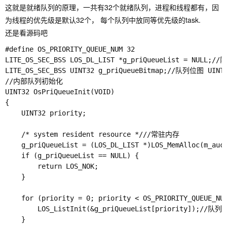
这就是就绪队列的原理，一共有32个就绪队列，进程和线程都有，因
为线程的优先级是默认32个， 每个队列中放同等优先级的task.
还是看源码吧
#define OS_PRIORITY_QUEUE_NUM 32

LITE_OS_SEC_BSS LOS_DL_LIST *g_priQueueList = NULL;/
LITE_OS_SEC_BSS UINT32 g_priQueueBitmap;//队列位图
//内部队列初始化

UINT32 OsPriQueueInit(VOID)

{

    UINT32 priority;

    /* system resident resource *///常驻内存

    g_priQueueList = (LOS_DL_LIST *)LOS_MemAlloc(m_a
    if (g_priQueueList == NULL) {

        return LOS_NOK;

    }

    for (priority = 0; priority < OS_PRIORITY_QUEUE_NUM
        LOS_ListInit(&g_priQueueList[priority]);
    }
