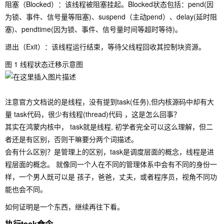
阻塞（Blocked）：该线程被阻塞挂起。Blocked状态包括：pend(因
为锁、事件、信号量等阻塞)、suspend（主动pend）、delay(延时阻
塞)、pendtime(因为锁、事件、信号量时间等超时等待)。
退出（Exit）：该线程运行结束，等待父线程回收其控制块资源。
图 1 线程状态迁移示意图
注意官方文档说的是线程，没有提到task(任务),但内核源码中却有大
量 task代码，很少有线程(thread)代码 ，这是怎么回事？
其实在鸿蒙内核中， task就是线程, 初学者完全可以这么理解，但二
者还是有区别，否则干嘛要分两个词描述。
会有什么区别？是管理上的区别，task是调度层面的概念，线程是进
程层面的概念。 就像同一个人在不同的管理体系中会有不同的身份一
样，一个男人既可以是 孩子，爸爸，丈夫，或者程序员，视角不同功
能也会不同。
如何证明是一个东西，继续再往下看。
执行task命令