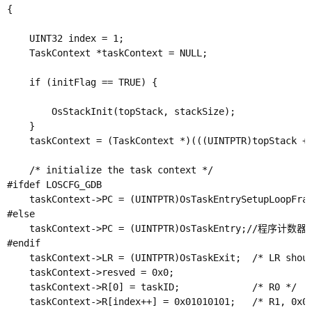
{

    UINT32 index = 1;

    TaskContext *taskContext = NULL;

    if (initFlag == TRUE) {

        OsStackInit(topStack, stackSize);

    }

    taskContext = (TaskContext *)(((UINTPTR)topSta
    /* initialize the task context */

#ifdef LOSCFG_GDB

    taskContext->PC = (UINTPTR)OsTaskEntrySetupLoopFram
#else

    taskContext->PC = (UINTPTR)OsTaskEntry;//程
#endif

    taskContext->LR = (UINTPTR)OsTaskExit;  /* LR shoul
    taskContext->resved = 0x0;

    taskContext->R[0] = taskID;             /* R0 */

    taskContext->R[index++] = 0x01010101;   /* R1, 0x01