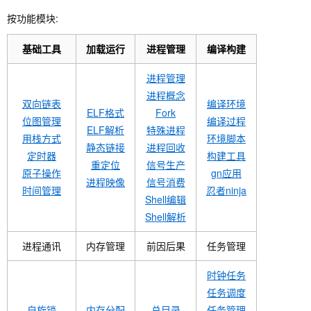
按功能模块:
基础工具
加载运行
进程管理
编译构建
进程管理
进程概念
双向链表
编译环境
ELF格式
Fork
位图管理
编译过程
ELF解析
特殊进程
用栈方式
环境脚本
静态链接
进程回收
定时器
构建工具
重定位
信号生产
原子操作
gn应用
进程映像
信号消费
时间管理
忍者ninja
Shell编辑
Shell解析
进程通讯
内存管理
前因后果
任务管理
时钟任务
任务调度
自旋锁
内存分配
总目录
任务管理