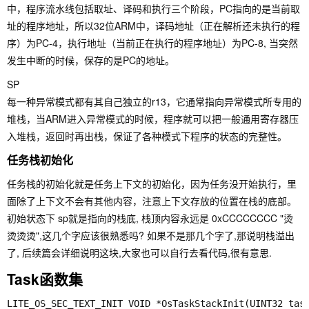
中，程序流水线包括取址、译码和执行三个阶段，PC指向的是当前取
址的程序地址，所以32位ARM中，译码地址（正在解析还未执行的程
序）为PC-4，执行地址（当前正在执行的程序地址）为PC-8, 当突然
发生中断的时候，保存的是PC的地址。
SP
每一种异常模式都有其自己独立的r13，它通常指向异常模式所专用的
堆栈，当ARM进入异常模式的时候，程序就可以把一般通用寄存器压
入堆栈，返回时再出栈，保证了各种模式下程序的状态的完整性。
任务栈初始化
任务栈的初始化就是任务上下文的初始化，因为任务没开始执行，里
面除了上下文不会有其他内容，注意上下文存放的位置在栈的底部。
初始状态下 sp就是指向的栈底, 栈顶内容永远是 0xCCCCCCCC "烫
烫烫烫",这几个字应该很熟悉吗? 如果不是那几个字了,那说明栈溢出
了, 后续篇会详细说明这块,大家也可以自行去看代码,很有意思.
Task函数集
LITE_OS_SEC_TEXT_INIT VOID *OsTaskStackInit(UINT32 task