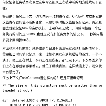
何保证老任务被再次调度选中时还能从上次被中断的地方继续玩下去
呢？
答案是：任务上下文，CPU内有一堆的寄存器，CPU运行本质的就是
这些寄存器的值不断的变化，只要切换时把这些值保存起来，再还原
回去就能保证task的连续执行，让用户毫无感知。鸿蒙内核给一个任
务执行的时间是 20ms ,也就是说有多任务竞争的情况下，一秒钟内最
多要来回切换50次。
对应张大爷的故事：就是碰到节目没有表演完就必须打断的情况下，
需要把当时的情况记录下来，比如小朋友在演躲猫猫的游戏，一半不
演了，张三正在树上，李四正在厕所躲，都记录下来，下次再回来你
们上次在哪就会哪呆着去，就位了继续表演。这样就接上了，观众就
木有感觉了。
任务上下文(TaskContext)是怎样的呢？还是直接看源码
/* The size of this structure must be smaller than or e
typedef struct {

#if !defined(LOSCFG_ARCH_FPU_DISABLE)

    UINT64 D[FP_REGS_NUM]; /* D0-D31 */
