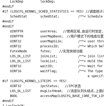
    LockDep         lockDep;

#endif

#if (LOSCFG_KERNEL_SCHED_STATISTICS == YES)
    SchedStat       schedStat;          /**< Schedule
#endif

#endif

    UINTPTR         userArea;   //使用区域,由运行时
    UINTPTR         userMapBase;  //用户模式下的栈底位置

    UINT32          userMapSize;        /**< user threa
    UINT32          processID;          /**< Which be
    FutexNode       futex;    //实现快锁功能

    LOS_DL_LIST     joinList;           /**< jo
    LOS_DL_LIST     lockList;           /**< Hold t
    UINT32          waitID;             /**< Wait fo
    UINT16          waitFlag;           /**< The type o
                                             a specific
#if (LOSCFG_KERNEL_LITEIPC == YES)

    UINT32          ipcStatus;   //IPC状态

    LOS_DL_LIST     msgListHead;  //消息队列头结点,
    BOOL            accessMap[LOSCFG_BASE_CORE_T
#endif
