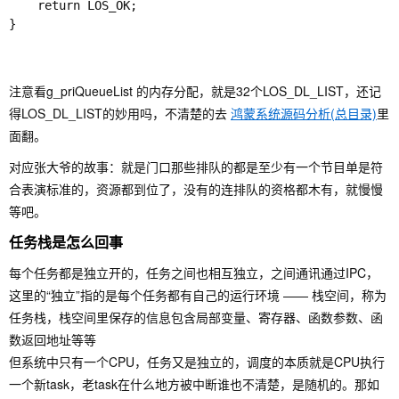
    return LOS_OK;

}

注意看g_priQueueList 的内存分配，就是32个LOS_DL_LIST，还记
得LOS_DL_LIST的妙用吗，不清楚的去
鸿蒙系统源码分析(总目录)
里
面翻。
对应张大爷的故事：就是门口那些排队的都是至少有一个节目单是符
合表演标准的，资源都到位了，没有的连排队的资格都木有，就慢慢
等吧。
任务栈是怎么回事
每个任务都是独立开的，任务之间也相互独立，之间通讯通过IPC，
这里的“独立”指的是每个任务都有自己的运行环境 —— 栈空间，称为
任务栈，栈空间里保存的信息包含局部变量、寄存器、函数参数、函
数返回地址等等
但系统中只有一个CPU，任务又是独立的，调度的本质就是CPU执行
一个新task，老task在什么地方被中断谁也不清楚，是随机的。那如