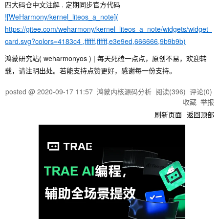
四大码仓中文注解 . 定期同步官方代码
管道文件
中断管理
![WeHarmony/kernel_liteos_a_note](
https://gitee.com/weharmony/kernel_liteos_a_note/widgets/widget_
card.svg?colors=4183c4 ,ffffff,ffffff,e3e9ed,666666,9b9b9b)
鸿蒙研究站( weharmonyos ) | 每天死磕一点点，原创不易，欢迎转
载，请注明出处。若能支持点赞更好，感谢每一份支持。
posted @
2020-09-17 11:57
鸿蒙内核源码分析
阅读(
396
) 评论(
0
)
收藏
举报
刷新页面
返回顶部