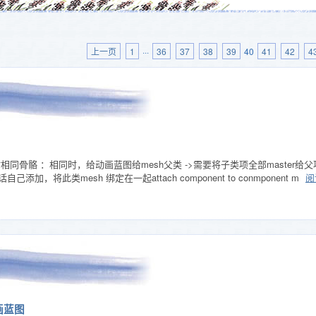
上一页
1
···
36
37
38
39
40
41
42
4
相同骨骼 ：相同时，给动画蓝图给mesh父类 ->需要将子类项全部master
，将此类mesh 绑定在一起attach component to conmponent m
阅
动画蓝图