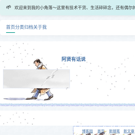
🌱
欢迎来到我的小角落～这里有技术干货、生活碎碎念，还有偶尔
首页
分类
归档
关于我
阿贤有话说
博客园
首页
新随笔
新文章