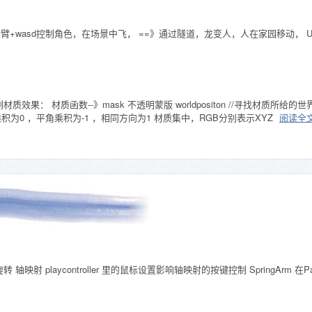
+wasd控制角色，在场景中飞， ==》通过隧道，龙变人，人在家园移动， UI，
质效果： 材质函数--》mask 不透明蒙版 worldpositon //寻找材质
度乘积为0 ，平角乘积为-1 ，相同方向为1 材质集中，RGB分别表示XYZ
阅读全
轴映射 playcontroller 里的鼠标设置影响轴映射的按键控制 SpringArm