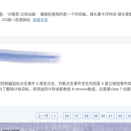
整， UI美观 过场动画： 摄像机使用的是一个时间轴，镜头要卡开时间 镜头需要
 CG纲 //资源网站
阅读全文
幻控制器鼠标点击事件 2.限定点击，判断点击事件发生的前提 3.建立按钮事件结
了删除UI有目标，将添加的UI存进新数组 6.remove数组，后需要clear 7.创
上一页
1
···
36
37
38
39
40
41
42
4
2004-2026