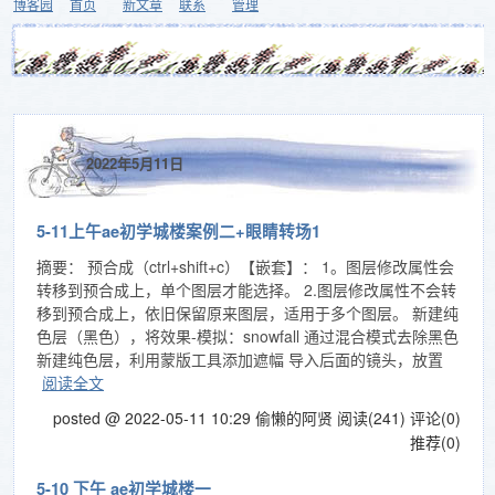
博客园
首页
新文章
联系
管理
2022年5月11日
5-11上午ae初学城楼案例二+眼睛转场1
摘要： 预合成（ctrl+shift+c）【嵌套】： 1。图层修改属性会
转移到预合成上，单个图层才能选择。 2.图层修改属性不会转
移到预合成上，依旧保留原来图层，适用于多个图层。 新建纯
色层（黑色），将效果-模拟：snowfall 通过混合模式去除黑色
新建纯色层，利用蒙版工具添加遮幅 导入后面的镜头，放置
阅读全文
posted @ 2022-05-11 10:29 偷懒的阿贤
阅读(241)
评论(0)
推荐(0)
5-10 下午 ae初学城楼一