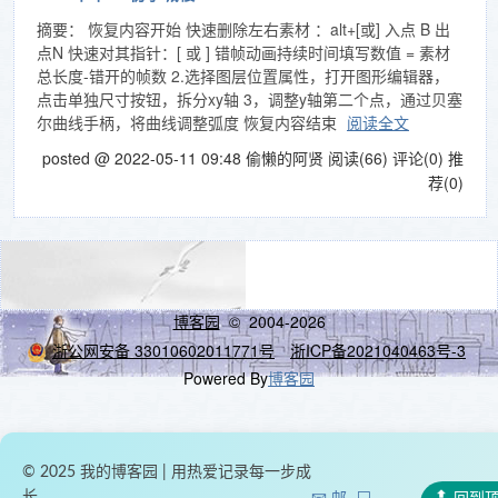
摘要： 恢复内容开始 快速删除左右素材 ：alt+[或] 入点 B 出
点N 快速对其指针：[ 或 ] 错帧动画持续时间填写数值 = 素材
总长度-错开的帧数 2.选择图层位置属性，打开图形编辑器，
点击单独尺寸按钮，拆分xy轴 3，调整y轴第二个点，通过贝塞
尔曲线手柄，将曲线调整弧度 恢复内容结束
阅读全文
posted @ 2022-05-11 09:48 偷懒的阿贤
阅读(66)
评论(0)
推
荐(0)
博客园
© 2004-2026
浙公网安备 33010602011771号
浙ICP备2021040463号-3
Powered By
博客园
© 2025 我的博客园 | 用热爱记录每一步成
长