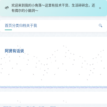
欢迎来到我的小角落～这里有技术干货、生活碎碎念，还
🌱
×
有偶尔的小脑洞～
首页
分类
归档
关于我
🔍
阿贤有话说